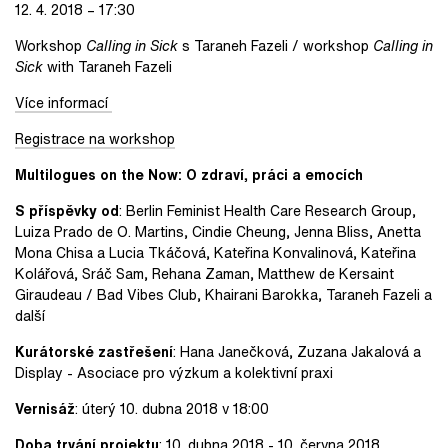
12. 4. 2018 – 17:30
Workshop
Calling in Sick
s Taraneh Fazeli / workshop
Calling in
Sick
with Taraneh Fazeli
Více informací
Registrace na workshop
Multilogues on the Now: O zdraví, práci a emocích
S příspěvky od
: Berlin Feminist Health Care Research Group,
Luiza Prado de O. Martins, Cindie Cheung, Jenna Bliss, Anetta
Mona Chisa a Lucia Tkáčová, Kateřina Konvalinová, Kateřina
Kolářová, Sráč Sam, Rehana Zaman, Matthew de Kersaint
Giraudeau / Bad Vibes Club, Khairani Barokka, Taraneh Fazeli a
další
Kurátorské zastřešení
: Hana Janečková, Zuzana Jakalová a
Display - Asociace pro výzkum a kolektivní praxi
Vernisáž
: úterý 10. dubna 2018 v 18:00
Doba trvání projektu
: 10. dubna 2018 - 10. června 2018