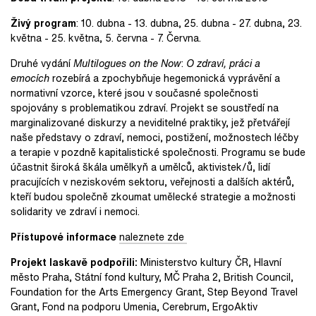
Živý program
: 10. dubna - 13. dubna, 25. dubna - 27. dubna, 23.
května - 25. května, 5. června - 7. Června.
Druhé vydání
Multilogues on the Now
:
O zdraví, práci a
emocích
rozebírá a zpochybňuje hegemonická vyprávění a
normativní vzorce, které jsou v současné společnosti
spojovány s problematikou zdraví. Projekt se soustředí na
marginalizované diskurzy a neviditelné praktiky, jež přetvářejí
naše představy o zdraví, nemoci, postižení, možnostech léčby
a terapie v pozdně kapitalistické společnosti. Programu se bude
účastnit široká škála umělkyň a umělců, aktivistek/ů, lidí
pracujících v neziskovém sektoru, veřejnosti a dalších aktérů,
kteří budou společně zkoumat umělecké strategie a možnosti
solidarity ve zdraví i nemoci.
Přístupové informace
naleznete zde
Projekt laskavě podpořili:
Ministerstvo kultury ČR, Hlavní
město Praha, Státní fond kultury, MČ Praha 2, British Council,
Foundation for the Arts Emergency Grant, Step Beyond Travel
Grant, Fond na podporu Umenia, Cerebrum, ErgoAktiv