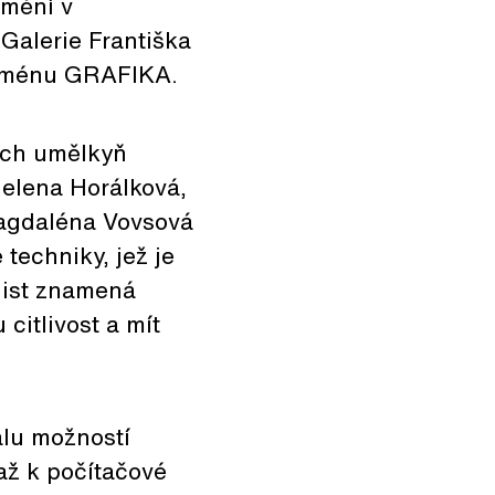
umění v
 Galerie Františka
enoménu GRAFIKA.
ch umělkyň
Helena Horálková,
Magdaléna Vovsová
techniky, jež je
 list znamená
citlivost a mít
álu možností
 až k počítačové