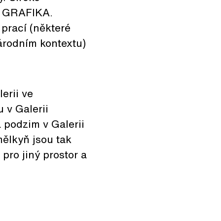
m GRAFIKA.
 prací (některé
národním kontextu)
erii ve
 v Galerii
 podzim v Galerii
mělkyň jsou tak
pro jiný prostor a