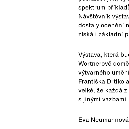
spektrum příkla
Návštěvník výstav
dostaly ocenění n
získá i základní 
Výstava, která bu
Wortnerově domě 
výtvarného umění
Františka Drtikol
velké, že každá z
s jinými vazbami.
Eva Neumannová