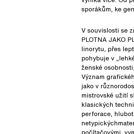
sporákům, ke gend
V souvislosti se
PLOTNA JAKO PLO
linorytu, přes lep
pohybuje v „lehké
ženské osobnosti,
Význam grafického
jako v různorodos
mistrovské užití 
klasických techni
perforace, hluboti
netypickýchmater
počítačovými, vy