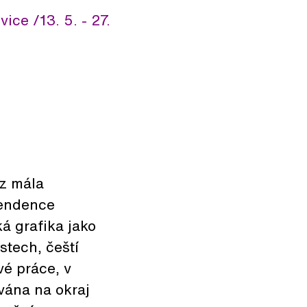
ce /13. 5. - 27.
 z mála
tendence
á grafika jako
stech, čeští
vé práce, v
vána na okraj