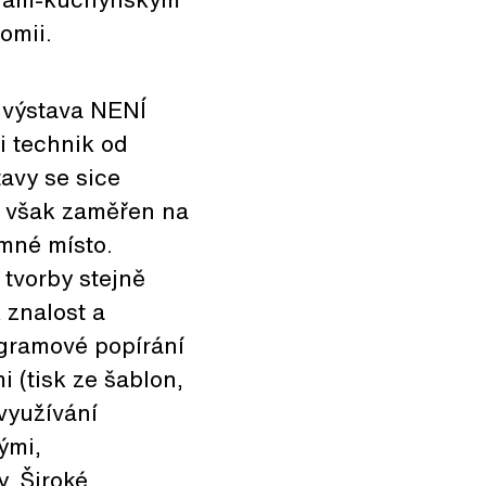
omii.
 výstava NENÍ
 technik od
tavy se sice
yl však zaměřen na
amné místo.
 tvorby stejně
 znalost a
ogramové popírání
 (tisk ze šablon,
 využívání
ými,
. Široké