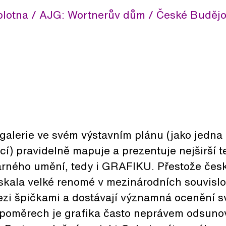
plotna / AJG: Wortnerův dům / České Budějovi
galerie ve svém výstavním plánu (jako jedna
cí) pravidelně mapuje a prezentuje nejširší 
rného umění, tedy i GRAFIKU. Přestože česk
skala velké renomé v mezinárodních souvislo
ezi špičkami a dostávají významná ocenění s
 poměrech je grafika často neprávem odsuno