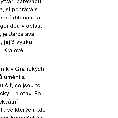
ytváří barevnou
, si pohrává s
í se šablonami a
egendou v oblasti
, je Jaroslava
 jejíž výuku
i Králové.
nik v Grafických
ů umění a
učit, co jsou to
sky – plotny. Po
ekvátní
i, ve kterých kdo
otnám-kuchyňským