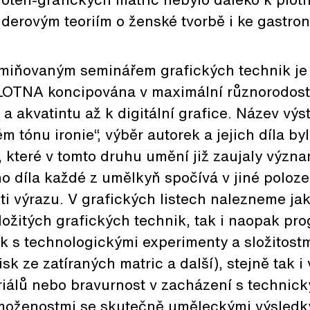
erovým teoriím o ženské tvorbě i ke gastron
 zmiňovaným seminářem grafických technik je
TNA koncipována v maximální různorodosti
t a akvatintu až k digitální grafice. Název výs
m tónu ironie“, výběr autorek a jejich díla b
 které v tomto druhu umění již zaujaly význ
 díla každé z umělkyň spočívá v jiné poloze
ti výrazu. V grafických listech nalezneme jak
složitých grafických technik, tak i naopak pr
k s technologickými experimenty a složitostmi
sk ze zatíraných matric a další), stejně tak i
iálů nebo bravurnost v zacházení s technick
moženostmi se skutečně uměleckými výsledky