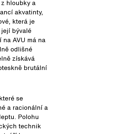
 z hloubky a
ancí akvatinty,
vé, která je
její bývalé
ií na AVU má na
lně odlišné
elně získává
oteskně brutální
které se
né a racionální a
leptu. Polohu
ických technik