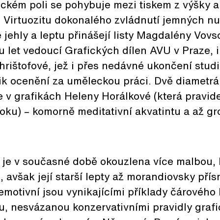
ickém poli se pohybuje mezi tiskem z výšky a
. Virtuozitu dokonalého zvládnutí jemných nu
 jehly a leptu přinášejí listy Magdalény Vovso
et vedoucí Grafických dílen AVU v Praze, i 
hrištofové, jež i přes nedávné ukončení stud
ik ocenění za uměleckou práci. Dvě diametrá
 v grafikách Heleny Horálkové (která pravid
oku) – komorně meditativní akvatintu a až gr
 je v současné době okouzlena více malbou, 
, avšak její starší lepty až morandiovsky přís
motivní jsou vynikajícími příklady čárového 
u, nesvázanou konzervativními pravidly graf