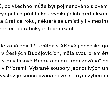
dů, co všechno může být pojmenováno slove
y spolu s přehlídkou vynikajících grafických
a Grafice roku, některé se umístily i v mezi
přehled o grafických technikách.
de zahájena 13. května v Alšově jihočeské gal
v Českých Budějovicích, měla svou premiéru
 v Havlíčkově Brodu a bude „reprízována“ na
a v Příbrami. Vybrané soubory jednotlivých u
 výstav je koncipována nově, s jiným výběrem 