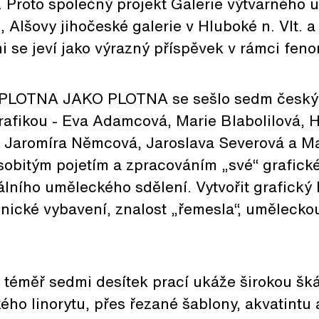
 Proto společný projekt Galerie výtvarného 
 Alšovy jihočeské galerie v Hluboké n. Vlt. a
mi se jeví jako výrazný příspěvek v rámci f
 PLOTNA JAKO PLOTNA se sešlo sedm český
rafikou - Eva Adamcová, Marie Blabolilová, 
á, Jaromíra Němcová, Jaroslava Severová a 
obitým pojetím a zpracováním „své“ grafické 
álního uměleckého sdělení. Vytvořit grafický
hnické vybavení, znalost „řemesla“, uměleckou 
 téměř sedmi desítek prací ukáže širokou šk
kého linorytu, přes řezané šablony, akvatintu