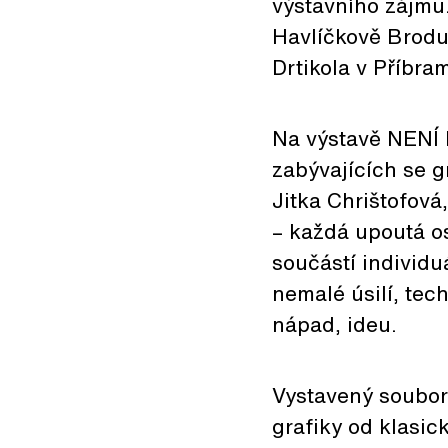
výstavního zájmu.
Havlíčkově Brodu,
Drtikola v Příbra
Na výstavě NENÍ
zabývajících se g
Jitka Chrištofov
– každá upoutá os
součástí individu
nemalé úsilí, tec
nápad, ideu.
Vystavený soubor
grafiky od klasic