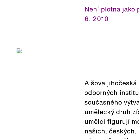
Není plotna jako 
6. 2010
Alšova jihočeská 
odborných institu
současného výtva
umělecký druh zí
umělci figurují m
našich, českých,