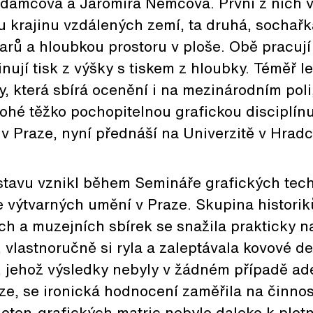
Adamcová a Jaromíra Němcová. První z nich v
 krajinu vzdálených zemí, ta druhá, sochařka
varů a hloubkou prostoru v ploše. Obě pracuj
nují tisk z výšky s tiskem z hloubky. Téměř l
y, která sbírá ocenění i na mezinárodním poli
hé těžko pochopitelnou grafickou disciplínu,
v Praze, nyní přednáší na Univerzitě v Hradc
stavu vznikl během Semináře grafických tech
 výtvarných umění v Praze. Skupina historik
ích a muzejních sbírek se snažila prakticky na
, vlastnoručně si ryla a zaleptávala kovové de
, jehož výsledky nebyly v žádném případě ad
, se ironická hodnocení zaměřila na činnost
ploten-grafických matric nebylo daleko k pl