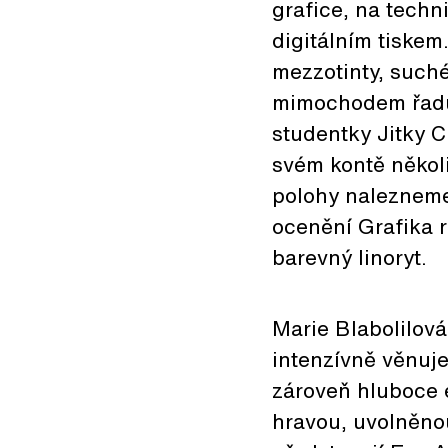
grafice, na techn
digitálním tiskem
mezzotinty, suché
mimochodem řadu l
studentky Jitky C
svém kontě někol
polohy nalezneme
ocenění Grafika r
barevný linoryt.
Marie Blabolilová
intenzívně věnuje
zároveň hluboce e
hravou, uvolněno