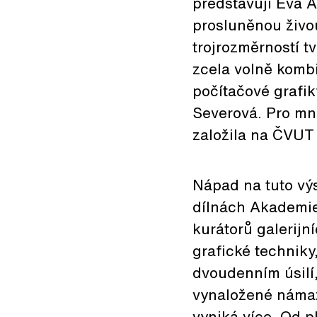
představují Eva 
prosluněnou živou
trojrozměrností t
zcela volně kombi
počítačové grafik
Severová. Pro mno
založila na ČVUT 
Nápad na tuto vý
dílnách Akademie
kurátorů galerijn
grafické techniky
dvoudenním úsilí
vynaložené námaze
vyniká více. Od 