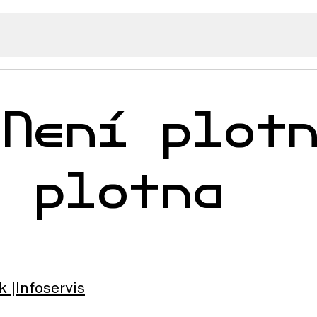
 Není plot
o plotna
k
Infoservis