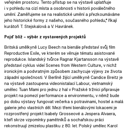
veřejném prostoru. Tento přístup se na výstavě uplatňuje
i v pohledu na cizí místa a osobnosti v historii poválečného
umění. Zaměřujeme se na realistické umění a přezkoumáváme
jeho historické formy z našeho, současného pohledu,“ říkají
kurátoři T. Stejskalová a V. Havránek.
Pojď blíž – výběr z vystavených projektů
Britská umělkyně Lucy Beech na bienále představí svůj film
Reproductive Exile, ve kterém se věnuje tématu asistované
reprodukce. Islandský tvůrce Ragnar Kjartansson na výstavě
představí cyklus videí Scenes from Western Culture, v nichž
ironickým a podvratným způsobem zachycuje výjevy ze života
západní společnosti. V Berlíně žijící umělkyně Candice Breitz je
na výstavě zastoupena videonistalací Labour, vietnamský
umělec Tuan Mami pro jednu z hal v Pražské tržnici připravuje
projekt na pomezí performance a environmentu, v němž bude
po dobu výstavy fungovat večerka s potravinami, hostel a malá
galerie jeho vlastních děl. Mezi třemi bienálovými lokacemi je
rozprostřený projekt Isabely Grosseové a Jespera Alvaera,
kteří skrze vzpomínky pamětníků a sochařskou práci
rekonstruují zmizelou plastiku z 80. let. Polský umělec Karol