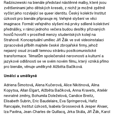
Radziszewski na bienále představí nástěnné malby, které jsou
zvětšeninami jeho dětských kreseb, z nichž je možné zpětně
vyčíst jeho rozvíjející se queer identitu. Český kolektiv Institut
úzkosti pro bienále připravuje mj. Veřejné slyšení ve věci
imaginace. Formát veřejného slyšení má prvky sdílené kolektivní
přednášky, v rámci jednoho večera budou desítky přizvaných
hostů hovořit v prostředí menzy studentských kolejí na
Strahově. Konceptuální umělec Jiří Žák ve své videoinstalaci
zpracovává příběh majitele české zbrojařské firmy, jehož
nejasný osud zrcadlí temnou stránku postkomunistické
transformace. Tématům společenské nerovnosti a kulturní a
jazykové odlišnosti se ve svém novém filmu, který vzniká přímo
pro bienále, věnuje umělkyně Alžběta Bačíková.
Umělci a umělkyně
Adriena Šimotová, Alena Kučerová, Alice Nikitinová, Alina
Kopytsa, Allan Elgart, Alžběta Bačíková, Anna Kravets, Ateliér
nevratné změny, Bohumila Doleželová, Candice Breitz,
Elisabeth Subrin, Eric Baudelaire, Eva Springerová, Hafiz
Rancajale, Institut úzkosti, Isabela Grosseová & Jesper Alvaer,
Iza Pavlina, Jean-Charles de Quillacq, Jirka Skála, Jiří Žák, Karol