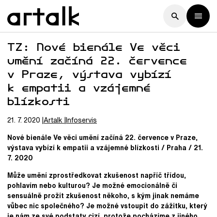
TZ: Nové bienále Ve věci
umění začíná 22. července
v Praze, výstava vybízí
k empatii a vzájemné
blízkosti
21. 7. 2020
Artalk
Infoservis
Nové bienále Ve věci umění začíná 22. července v Praze,
výstava vybízí k empatii a vzájemné blízkosti / Praha / 21.
7. 2020
Může umění zprostředkovat zkušenost napříč třídou,
pohlavím nebo kulturou? Je možné emocionálně či
sensuálně prožít zkušenost někoho, s kým jinak nemáme
vůbec nic společného? Je možné vstoupit do zážitku, který
je nám ze své podstaty cizí, protože pocházíme z jiného