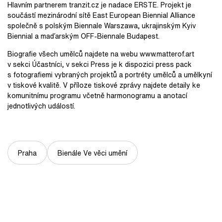
Hlavním partnerem tranzit.cz je nadace ERSTE. Projekt je
součástí mezinárodní sítě East European Biennial Alliance
společně s polským Biennale Warszawa, ukrajinským Kyiv
Biennial a maďarským OFF-Biennale Budapest.
Biografie všech umělců najdete na webu www.matterof.art
v sekci Účastníci, v sekci Press je k dispozici press pack
s fotografiemi vybraných projektů a portréty umělců a umělkyní
v tiskové kvalitě. V příloze tiskové zprávy najdete detaily ke
komunitnímu programu včetně harmonogramu a anotací
jednotlivých událostí.
Praha
Bienále Ve věci umění