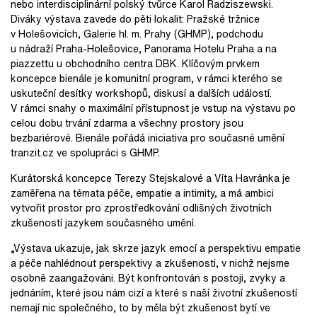
nebo interdisciplinární polský tvůrce Karol Radziszewski.
Diváky výstava zavede do pěti lokalit: Pražské tržnice
v Holešovicích, Galerie hl. m. Prahy (GHMP), podchodu
u nádraží Praha-Holešovice, Panorama Hotelu Praha a na
piazzettu u obchodního centra DBK. Klíčovým prvkem
koncepce bienále je komunitní program, v rámci kterého se
uskuteční desítky workshopů, diskusí a dalších událostí.
V rámci snahy o maximální přístupnost je vstup na výstavu po
celou dobu trvání zdarma a všechny prostory jsou
bezbariérové. Bienále pořádá iniciativa pro současné umění
tranzit.cz ve spolupráci s GHMP.
Kurátorská koncepce Terezy Stejskalové a Víta Havránka je
zaměřena na témata péče, empatie a intimity, a má ambici
vytvořit prostor pro zprostředkování odlišných životních
zkušeností jazykem současného umění.
„Výstava ukazuje, jak skrze jazyk emocí a perspektivu empatie
a péče nahlédnout perspektivy a zkušenosti, v nichž nejsme
osobně zaangažováni. Být konfrontován s postoji, zvyky a
jednáním, které jsou nám cizí a které s naší životní zkušeností
nemají nic společného, to by měla být zkušenost bytí ve