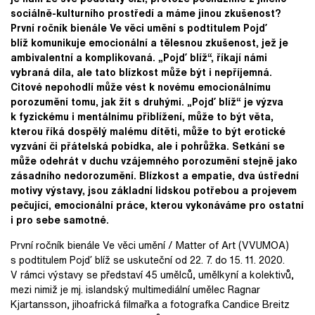
sociálně-kulturního prostředí a máme jinou zkušenost?
První ročník bienále Ve věci umění s podtitulem Pojď
blíž komunikuje emocionální a tělesnou zkušenost, jež je
ambivalentní a komplikovaná. „Pojď blíž“, říkají námi
vybraná díla, ale tato blízkost může být i nepříjemná.
Citové nepohodlí může vést k novému emocionálnímu
porozumění tomu, jak žít s druhými. „Pojď blíž“ je výzva
k fyzickému i mentálnímu přiblížení, může to být věta,
kterou říká dospělý malému dítěti, může to být erotické
vyzvání či přátelská pobídka, ale i pohrůžka. Setkání se
může odehrát v duchu vzájemného porozumění stejně jako
zásadního nedorozumění. Blízkost a empatie, dva ústřední
motivy výstavy, jsou základní lidskou potřebou a projevem
pečující, emocionální práce, kterou vykonáváme pro ostatní
i pro sebe samotné.
První ročník bienále Ve věci umění / Matter of Art (VVUMOA)
s podtitulem Pojď blíž se uskuteční od 22. 7. do 15. 11. 2020.
V rámci výstavy se představí 45 umělců, umělkyní a kolektivů,
mezi nimiž je mj. islandský multimediální umělec Ragnar
Kjartansson, jihoafrická filmařka a fotografka Candice Breitz