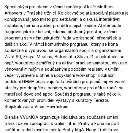
Specifickým projektem v rámci bienále je Ateliér Mothers
Artlovers v Pražské tržnici. Kolektivně pojatá sociální plastika je
koncipovaná jako místo pro setkávání a diskusi, interaktivní
instalace, herna a ateliér pro děti a jejich rodiče. Ateliér bude
fungovat jako inkluzivní, zdarma přístupný prostor, v rámci
programu se v něm uskuteční řada workshopů, přednášek a
dalších akcí. V rámci komunitního programu, který se koná
souběžně s výstavou, se organizátoři spojili s organizacemi
Život 90, Freya, Meetina, Reformát a Slovo 21, a uskuteční se
např. workshop zaměřený na aktivní práci se samotou, diskuse
věnovaná minulým a současným podobám realismu v umění,
večer vyprávění u ohně a upcyklační workshop. Edukační
oddělení GHMP připravuje řadu tvůrčích programů, mj. výtvarné
ateliéry pro dospělé a seniory, workshopy pro děti s rodiči na
mateřské dovolené apod. Součástí programu je také několik
komentovaných prohlídek výstavy s kurátory Terezou
Stejskalovou a Vítem Havránkem.
Bienále VVUMOA organizuje iniciativa pro současné umění
tranzit.cz ve spolupráci s Galerií hl. m. Prahy a koná se pod
záštitou radní hlavního města Prahy MgA. Hany Třeštíkové.