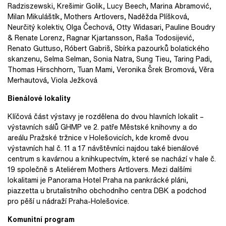
Radziszewski, Krešimir Golik, Lucy Beech, Marina Abramović,
Milan Mikuláštík, Mothers Artlovers, Naděžda Plíšková,
Neurčitý kolektiv, Olga Čechová, Otty Widasari, Pauline Boudry
& Renate Lorenz, Ragnar Kjartansson, Raša Todosijević,
Renato Guttuso, Róbert Gabriš, Sbírka pazourků bolatického
skanzenu, Selma Selman, Sonia Natra, Sung Tieu, Taring Padi,
Thomas Hirschhorn, Tuan Mami, Veronika Šrek Bromová, Věra
Merhautová, Viola Ježková
Bienálové lokality
Klíčová část výstavy je rozdělena do dvou hlavních lokalit –
výstavních sálů GHMP ve 2. patře Městské knihovny a do
areálu Pražské tržnice v Holešovicích, kde kromě dvou
výstavních hal č. 11 a 17 návštěvníci najdou také bienálové
centrum s kavárnou a knihkupectvím, které se nachází v hale č.
19 společně s Ateliérem Mothers Artlovers. Mezi dalšími
lokalitami je Panorama Hotel Praha na pankrácké pláni,
piazzetta u brutalistního obchodního centra DBK a podchod
pro pěší u nádraží Praha-Holešovice.
Komunitní program