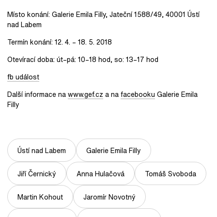
Místo konání: Galerie Emila Filly, Jateční 1588/49, 40001 Ústí
nad Labem
Termín konání: 12. 4. – 18. 5. 2018
Otevírací doba: út–pá: 10–18 hod, so: 13–17 hod
fb událost
Další informace na
www.gef.cz
a na
facebooku
Galerie Emila
Filly
Ústí nad Labem
Galerie Emila Filly
Jiří Černický
Anna Hulačová
Tomáš Svoboda
Martin Kohout
Jaromír Novotný