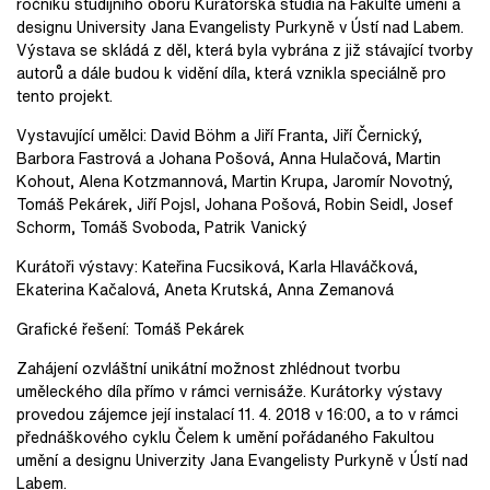
ročníku studijního oboru Kurátorská studia na Fakultě umění a
designu University Jana Evangelisty Purkyně v Ústí nad Labem.
Výstava se skládá z děl, která byla vybrána z již stávající tvorby
autorů a dále budou k vidění díla, která vznikla speciálně pro
tento projekt.
Vystavující umělci: David Böhm a Jiří Franta, Jiří Černický,
Barbora Fastrová a Johana Pošová, Anna Hulačová,
Martin
Kohout, Alena Kotzmannová, Martin Krupa, Jaromír Novotný,
Tomáš Pekárek, Jiří Pojsl, Johana Pošová, Robin Seidl, Josef
Schorm, Tomáš Svoboda, Patrik Vanický
Kurátoři výstavy: Kateřina Fucsiková, Karla Hlaváčková,
Ekaterina Kačalová, Aneta Krutská, Anna Zemanová
Grafické řešení: Tomáš Pekárek
Zahájení ozvláštní unikátní možnost zhlédnout tvorbu
uměleckého díla přímo v rámci vernisáže. Kurátorky výstavy
provedou zájemce její instalací 11. 4. 2018 v 16:00, a to v rámci
přednáškového cyklu Čelem k umění pořádaného Fakultou
umění a designu Univerzity Jana Evangelisty Purkyně v Ústí nad
Labem.