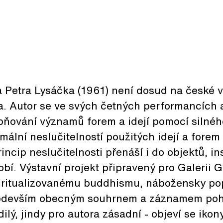
 Petra Lysáčka (1961) není dosud na české 
. Autor se ve svých četných performancích a
bňování významů forem a idejí pomocí silnéh
mální neslučitelností použitých idejí a forem
ncip neslučitelnosti přenáší i do objektů, ins
bí. Výstavní projekt připravený pro Galerii
k ritualizovanému buddhismu, nábožensky po
ředevším obecným souhrnem a záznamem pohl
ilý, jindy pro autora zásadní - objeví se ikon