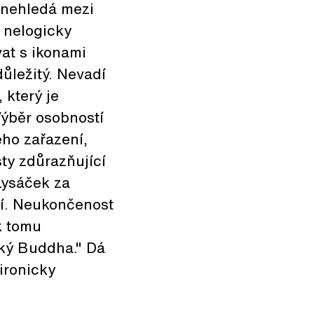
 nehledá mezi
a nelogicky
vat s ikonami
důležitý. Nevadí
 který je
Výběr osobností
ho zařazení,
sty zdůrazňující
Lysáček za
ní. Neukončenost
k tomu
ký Buddha." Dá
 ironicky