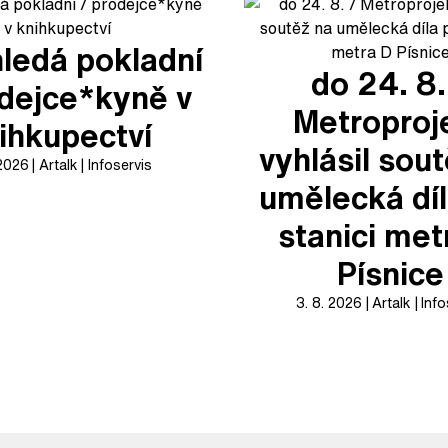
ledá pokladní
do 24. 8.
odejce*kyně v
Metroproj
ihkupectví
vyhlásil sou
 2026
Artalk
Infoservis
umělecká díl
stanici met
Písnice
3. 8. 2026
Artalk
Info