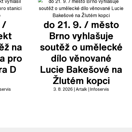
 /
do 21. 9. / město
ekt
Brno vyhlašuje
těž na
soutěž o umělecké
a pro
dílo věnované
ra D
Lucie Bakešové na
Žlutém kopci
servis
3. 8. 2026
Artalk
Infoservis