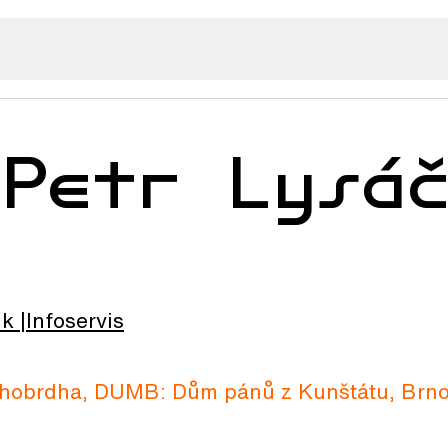
 Petr Lysá
lk
Infoservis
dhobrdha, DUMB: Dům pánů z Kunštátu, Brno,