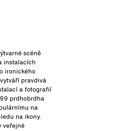
výtvarné scéně
 instalacích
o ironického
 vytváří pravdivá
talací a fotografií
 G99 prdhobrdha
pulárnímu na
edu na ikony.
y veřejné