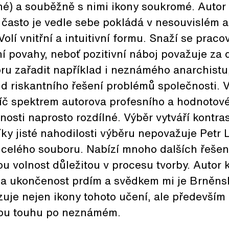
né) a souběžně s nimi ikony soukromé. Autor
a často je vedle sebe pokládá v nesouvislém 
olí vnitřní a intuitivní formu. Snaží se praco
ní povahy, neboť pozitivní náboj považuje za 
u zařadit například i neznámého anarchistu,
d riskantního řešení problémů společnosti. 
íč spektrem autorova profesního a hodnotové
čnosti naprosto rozdílné. Výběr vytváří kontra
íky jisté nahodilosti výběru nepovažuje Petr 
í celého souboru. Nabízí mnoho dalších řeše
ou volnost důležitou v procesu tvorby. Autor 
a ukončenost prdím a svědkem mi je Brněns
vizuje nejen ikony tohoto učení, ale především
kou touhu po neznámém.