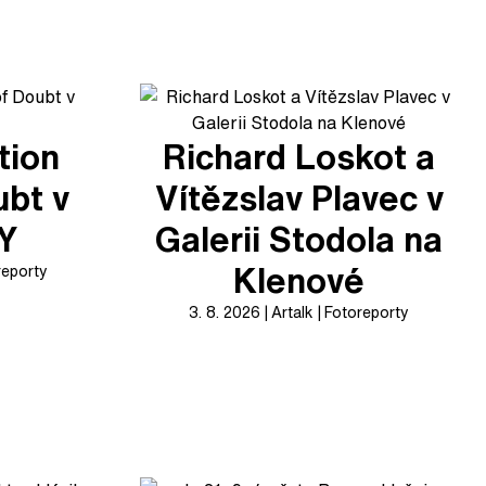
tion
Richard Loskot a
ubt v
Vítězslav Plavec v
XY
Galerii Stodola na
Klenové
reporty
3. 8. 2026
Artalk
Fotoreporty