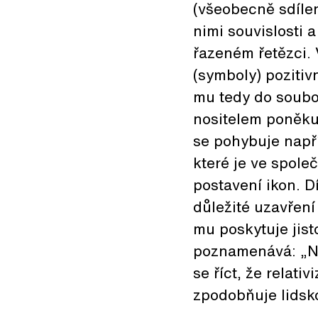
(všeobecně sdíle
nimi souvislosti 
řazeném řetězci. V
(symboly) pozitiv
mu tedy do soubor
nositelem poněku
se pohybuje např
které je ve spole
postavení ikon. D
důležité uzavřen
mu poskytuje jist
poznamenává: „N
se říct, že relati
zpodobňuje lids