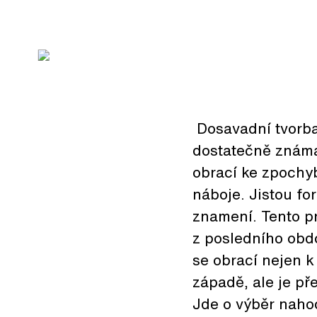
Dosavadní tvorba
dostatečně známa
obrací ke zpochy
náboje. Jistou for
znamení. Tento pri
z posledního obdo
se obrací nejen 
západě, ale je p
Jde o výběr nahod