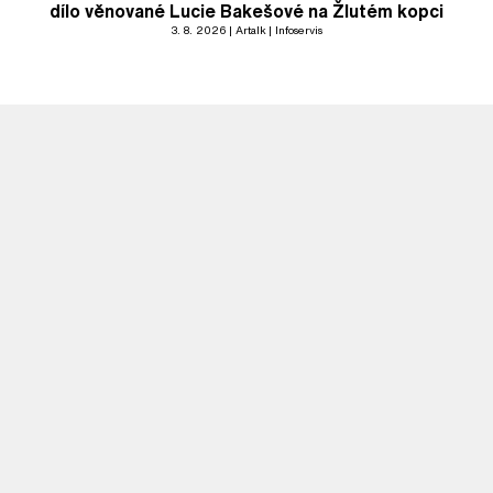
dílo věnované Lucie Bakešové na Žlutém kopci
3. 8. 2026
Artalk
Infoservis