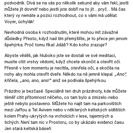
podvodník. Dívá se na vás po několik sekund aby vám řekl, jestli
můžete jít dovnitř nebo jestli jste dobří na to jít… pryč… Má čas
který vy nemáte a pozici rozhodnout, co s vámi má udělat.
Voyer, úchylák!
Nevhodná osoba k rozhodnutím, které mohou mít závažné
důsledky. Přesto, když nad tím přemýšlíte, je to přece jen jenom
špehýrka. Proč tomu říkat Jidáš? Kdo koho zrazuje?
Abyste věděli, jak hluboko jste se dostali ve své meditaci,
musíte cítit vrstvy vědomí, když chcete skončit a otevřít oči.
Přesně v tom momentu je necítila, otevřela oči, a skočila na
nohy aby mohla otevřít dveře. Někdo na ně jemně klepal.
„Ano“,
křičela, „ano, ano, ano!“
aniž se podívala špehýrkou.
Prázdno je bezčasé. Speciálně ten druh prázdnoty, kde můžete
téměř cítit přítomnost něčeho, co tam bylo a zmizelo-nebo
ještě nebylo postaveno. Můžete ho najít tam na parkovištích
mezi Jaffou a Tel Avivem nebo v některých keltských sídlištích
kolem Prahy-ukrytých na vrcholcích v lese, tajemných a
tichých. Není tam nic v Prostoru, co by ukázalo evidenci času.
Jen stará keltská báseň: