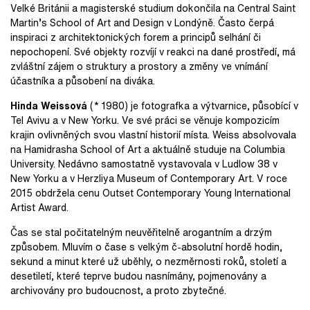
Velké Británii a magisterské studium dokončila na Central Saint
Martin’s School of Art and Design v Londýně. Často čerpá
inspiraci z architektonických forem a principů selhání či
nepochopení. Své objekty rozvíjí v reakci na dané prostředí, má
zvláštní zájem o struktury a prostory a změny ve vnímání
účastníka a působení na diváka.
Hinda Weissová
(* 1980) je fotografka a výtvarnice, působící v
Tel Avivu a v New Yorku. Ve své práci se věnuje kompozicím
krajin ovlivněných svou vlastní historií místa. Weiss absolvovala
na Hamidrasha School of Art a aktuálně studuje na Columbia
University. Nedávno samostatně vystavovala v Ludlow 38 v
New Yorku a v Herzliya Museum of Contemporary Art. V roce
2015 obdržela cenu Outset Contemporary Young International
Artist Award.
Čas se stal počitatelným neuvěřitelně arogantním a drzým
způsobem. Mluvím o čase s velkým č-absolutní hordě hodin,
sekund a minut které už uběhly, o nezměrnosti roků, století a
desetiletí, které teprve budou nasnímány, pojmenovány a
archivovány pro budoucnost, a proto zbytečné.