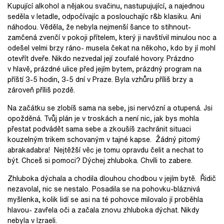
Kupující alkohol a nějakou svačinu, nastupujující, a najednou
seděla v letadle, odpočívajíc a poslouchajíc r&b klasiku. Ani
náhodou. Věděla, že nebyla nejmenší šance to stihnout-
zamčená zvenčí v pokoji přítelem, který ji navštívil minulou noc a
odešel velmi brzy ráno- musela čekat na někoho, kdo by jí mohl
otevřít dveře. Nikdo nezvedal její zoufalé hovory. Prázdno
v hlavě, prázdné ulice před jejím bytem, prázdný program na
příští 3-5 hodin, 3-5 dní v Praze. Byla vzhůru příliš brzy a
zároveň příliš pozdě.
Na začátku se zlobíš sama na sebe, jsi nervózní a otupená. Jsi
opožděná. Tvůj plán je v troskách a není nic, jak bys mohla
přestat podvádět sama sebe a zkoušíš zachránit situaci
kouzelným trikem schovaným v tajné kapse. Žádný pitomý
abrakadabra! Nejtěžší věc je tomu opravdu čelit a nechat to
být. Chceš si pomoci? Dýchej zhluboka. Chvíli to zabere.
Zhluboka dýchala a chodila dlouhou chodbou v jejím bytě. Řidič
nezavolal, nic se nestalo. Posadila se na pohovku-bláznivá
myšlenka, kolik lidí se asi na té pohovce milovalo jí proběhla
hlavou- zavřela oči a začala znovu zhluboka dýchat. Nikdy
nebyla v Izraeli.