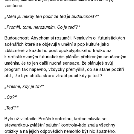
zamčené.
„Měla jsi někdy ten pocit že ted´ je budoucnost?“
„Promiň, tomu nerozumím. Co je teď?“
Budoucnost. Abychom si rozuměli. Nemluvím o futuristických
scénářích které se objevují v umění a pop kultuře jako
zblázněné z každé ho post apokalyptického trháku až
k sofistikovaným futuristickým plánům přebíraným současným
uměním. Je to jen další nudná sensace, že plánuješ svůj
program tak napevno, vždycky přemýšlíš, co se stane pozítří
atd., že bys chtěla skoro ztratit pocit kdy je teď?
„Přesně, kdy je to?“
„Co?“
„Teď?“
Byla už v letadle. Prošla kontrolou, krátce mluvila se
stewardkou-zvláštní palubní kontrola-kde znala všechny
otázky a na jejích odpovědích nemohlo být nic špatného.