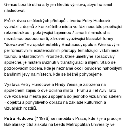
Genius Loci tě stíhá a ty jen hledáš výmluvu, abys ho směl
následovat.
Průnik dvou uměleckých přístupů - tvorba Petry Hudcové
vychází z dojmů z konkrétního místa ve fázi neustále probíhající
rekonstrukce - pokrývající tajemnou / amorfní minulost s
neznámou budoucností, zároveň využívající klasické formy
"dovozové" evropské estetiky Bauhausu; spolu s Weissovými
performativními existenciálními přístupy tematizující vztah mezi
touhou a vlastnictvím. Prostředí, které umělkyně zpracovaly
společně, je místem uvíznutí v transfiguraci a míjení. Stalo se
pozorovacím bodem, kde je neznámé okolí osvíceno nahodilými
banálními jevy na místech, kde se běžně pohybujeme.
Výstava Petry Hundcové a Hindy Weiss je založena na
společném zájmu o dvě odlišná místa - Prahu a Tel Aviv. Tato
dvě vzdálená města jsou spojena do jednoho vizuálního sdělení
- objektu a pohyblivého obrazu na základě kulturních a
vizuálních rozdílů.
Petra Hudcová
(* 1976) se narodila v Praze, kde žije a pracuje.
Bakalářský titul získala na Leeds Metropolitan University ve