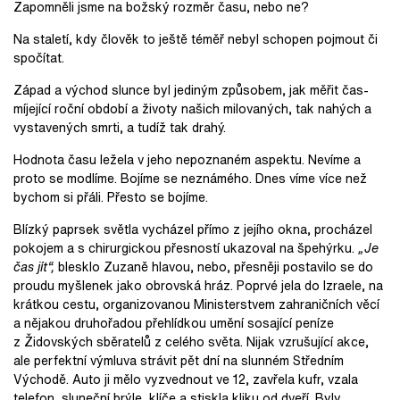
Zapomněli jsme na božský rozměr času, nebo ne?
Na staletí, kdy člověk to ještě téměř nebyl schopen pojmout či
spočítat.
Západ a východ slunce byl jediným způsobem, jak měřit čas-
míjející roční období a životy našich milovaných, tak nahých a
vystavených smrti, a tudíž tak drahý.
Hodnota času ležela v jeho nepoznaném aspektu. Nevíme a
proto se modlíme. Bojíme se neznámého. Dnes víme více než
bychom si přáli. Přesto se bojíme.
Blízký paprsek světla vycházel přímo z jejího okna, procházel
pokojem a s chirurgickou přesností ukazoval na špehýrku.
„Je
čas jít“,
blesklo Zuzaně hlavou, nebo, přesněji postavilo se do
proudu myšlenek jako obrovská hráz. Poprvé jela do Izraele, na
krátkou cestu, organizovanou Ministerstvem zahraničních věcí
a nějakou druhořadou přehlídkou umění sosající peníze
z Židovských sběratelů z celého světa. Nijak vzrušující akce,
ale perfektní výmluva strávit pět dní na slunném Středním
Východě. Auto ji mělo vyzvednout ve 12, zavřela kufr, vzala
telefon, sluneční brýle, klíče a stiskla kliku od dveří. Byly