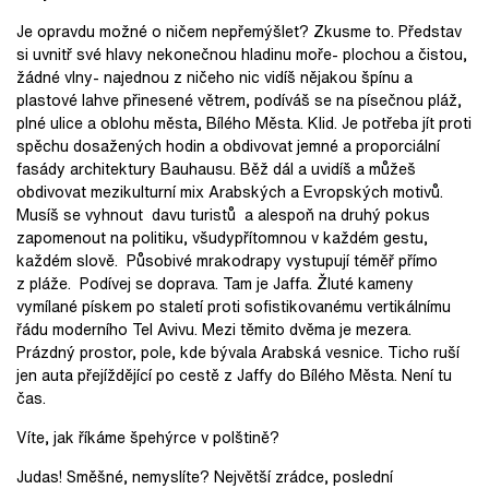
Je opravdu možné o ničem nepřemýšlet? Zkusme to. Představ
si uvnitř své hlavy nekonečnou hladinu moře- plochou a čistou,
žádné vlny- najednou z ničeho nic vidíš nějakou špínu a
plastové lahve přinesené větrem, podíváš se na písečnou pláž,
plné ulice a oblohu města, Bílého Města. Klid. Je potřeba jít proti
spěchu dosažených hodin a obdivovat jemné a proporciální
fasády architektury Bauhausu. Běž dál a uvidíš a můžeš
obdivovat mezikulturní mix Arabských a Evropských motivů.
Musíš se vyhnout davu turistů a alespoň na druhý pokus
zapomenout na politiku, všudypřítomnou v každém gestu,
každém slově. Působivé mrakodrapy vystupují téměř přímo
z pláže. Podívej se doprava. Tam je Jaffa. Žluté kameny
vymílané pískem po staletí proti sofistikovanému vertikálnímu
řádu moderního Tel Avivu. Mezi těmito dvěma je mezera.
Prázdný prostor, pole, kde bývala Arabská vesnice. Ticho ruší
jen auta přejíždějící po cestě z Jaffy do Bílého Města. Není tu
čas.
Víte, jak říkáme špehýrce v polštině?
Judas! Směšné, nemyslíte? Největší zrádce, poslední