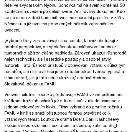
Réel ve švýcarském Nyonu. Schovka má na svém kontě má 50
soutěžních uvedení po celém světě. Animovaný dokument Kdo
se se mnou zatočí bude mít svoji mezinárodní premiéru v září v
Německu a již nyní má potvrzených několik zahraničních
uvedení.
„Vybrané filmy zpracovávají silná témata, k nimž přistupují z
osobní perspektivy, se společenskou naléhavostí anebo z
humorného až ironického nadhledu. Zároveň ukazují různorodé
nejen technické, ale i estetické postupy a osobité styly
autorek. Tato různost přístupů v objevování vztahu k důležitým
tématům, ale i filmové řeči je pro studentskou tvorbu typická a
mám radost, jak ji tato série ukazuje,“ dodává Andrea
Slováková, děkanka FAMU.
Ve svém pilotním ročníku představuje FAMU v kině celkem osm
krátkometrážních snímků jako to nejlepší z mladé animace v
jednom celovečerním bloku. Filmy vybrané do prvního ročníku
FAMU v kině se snaží přístupnou formou otevřít několik
vztahových témat. Loutkové drama Dcera Darii Kashcheevy
zkoumá neporozumění mezi otcem a dcerou, zatímco Sh_t
Happens Michaely Mihályi a Davida Štumpfa s černým humorem