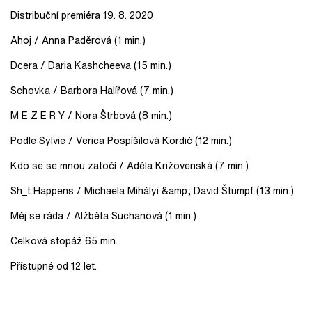
Distribuční premiéra 19. 8. 2020
Ahoj / Anna Paděrová (1 min.)
Dcera / Daria Kashcheeva (15 min.)
Schovka / Barbora Halířová (7 min.)
M E Z E R Y / Nora Štrbová (8 min.)
Podle Sylvie / Verica Pospíšilová Kordić (12 min.)
Kdo se se mnou zatočí / Adéla Križovenská (7 min.)
Sh_t Happens / Michaela Mihályi &amp; David Štumpf (13 min.)
Měj se ráda / Alžběta Suchanová (1 min.)
Celková stopáž 65 min.
Přístupné od 12 let.