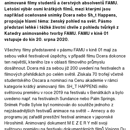
animované filmy studentů a čerstvých absolventů FAMU.
Letošní výběr osmi krátkých filmů, mezi kterými jsou
například oceňované snímky Dcera nebo Sh_t Happens,
propojuje hlavní téma: ženský pohled na svět. Pásmo
představí lehké i těžké životní chvíle z pohledu tvůrkyň z
Katedry animovaného tvorby FAMU. FAMU v kině 01
vstupuje do kin 20. srpna 2020.
Všechny filmy představené v pásmu FAMU v kině 01 mají za
sebou velké festivalové úspěchy, v případě filmu Dcera dokonce
ten největší, kterého lze v oblasti filmového průmyslu
dosáhnout. Dcera má za sebou již 200 uvedení na festivalech a
filmových přehlídkách po celém světě. Získala 70 trofejí včetně
studentského Oscara a nominaci na Cenu akademie v rámci
kategorie krátký animovaný film. SH_T HAPPENS mělo
světovou premiéru v roce 2019 na festivalu v Benátkách a bylo
uvedeno např. na festivalech Sundance nebo Palm Springs.
Snímek Podle Sylvie byl nominován do soutěže jednoho z
nejzásadnějších festivalů animace na světě – Annecy a do
programu jej zařadilI prestižní festival animace v japonské
Hiroshimě. Animovaný dokument M E Z E R Y měl svoji
světovou premiéru na festivalu dokumentárních filmů Visions Du