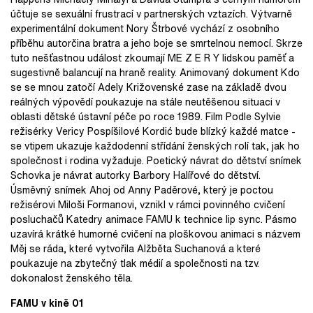
účtuje se sexuální frustrací v partnerských vztazích. Výtvarně
experimentální dokument Nory Štrbové vychází z osobního
příběhu autorčina bratra a jeho boje se smrtelnou nemocí. Skrze
tuto nešťastnou událost zkoumají ME Z E R Y lidskou paměť a
sugestivně balancují na hraně reality. Animovaný dokument Kdo
se se mnou zatočí Adely Križovenské zase na základě dvou
reálných výpovědí poukazuje na stále neutěšenou situaci v
oblasti dětské ústavní péče po roce 1989. Film Podle Sylvie
režisérky Vericy Pospíšilové Kordić bude blízký každé matce -
se vtipem ukazuje každodenní střídání ženských rolí tak, jak ho
společnost i rodina vyžaduje. Poetický návrat do dětství snímek
Schovka je návrat autorky Barbory Halířové do dětství.
Úsměvný snímek Ahoj od Anny Paděrové, který je poctou
režisérovi Miloši Formanovi, vznikl v rámci povinného cvičení
posluchačů Katedry animace FAMU k technice lip sync. Pásmo
uzavírá krátké humorné cvičení na ploškovou animaci s názvem
Měj se ráda, které vytvořila Alžběta Suchanová a které
poukazuje na zbytečný tlak médií a společnosti na tzv.
dokonalost ženského těla.
FAMU v kině 01