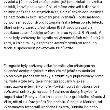
vyvolat a již s novými zkušenostmi, jež jsme získali od vzniku
snímků, i nově posuzovat. Pokud máme zároveň k dispozici
snímky, pořízené ze stejných míst, ale z různých dob, naskýtá
se nám zcela exaktní srovnání plné významů. Touto metodou
byl pořízen soubor dvojic fotografií Praha letem po sto letech.
Staré snímky vznikly před rokem 1898. Jsou převzaty z
publikace Letem českým světem, kterou vydal J. R. Vilímek. V
knize byly zařazeny fotografie nejvýznamnějších míst českých
zemí, a kniha tak byla reprezen-tativním vzorkem toho, co
tehdejší společnost považovala za důležité.
Fotografie byly pořízeny velkofor-mátovým přístrojem na
skleněné desky, nejstarší z nich zřejmě ještě tzv. mokrým
kolodiovým procesem: desky s emulzí byly připravovány přímo
na místě a zde byly také ihned zpracovány v jakési
improvizované temné komoře. Povětšinou však fotografové
pořizovali snímky již na suché želatinové desky. Nejvíce fo-
tografií staré Prahy v této knize pochází z grafického závodu J.
Vilím, několik z fotografického podniku Stengel a Markert, od
významných fotografů Jindřicha Eckerta, Rudolfa Brunner-