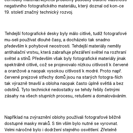
negativního fotografického materiálu, který doznal od kon-ce
19. století značný technický rozvoj.
Tehdejší fotografické desky byly málo citlivé, tudíž fotografové
mu-seli používat dlouhé časy, a docházelo tak snadno
především k pohybové neostrosti. Tehdejší materiály neměly
antihalační vrstvu, která zabraňuje přezáření světel na rozhraní
světel a stínů. Především však byly fotografické materiály jinak
spektrálně citlivé, což se projevovalo nízkou citlivostí k červené
a oranžové a naopak vysokou citlivostí k modré. Proto např.
červené prejzové střechy domů jsou na starých fotogra-fiích
tak výrazně tmavší a obloha naopak často úplně světlá a bez
odstínů. Tyto technické nedostatky se tehdy řešily četnými
zásahy na všech stupních procesu, retušemi a domalováváním.
Například na zvýraznění oblohy používali fotografové běžně
dostupné masky mraků. S tím vším bylo nutné se vyrovnat.
Velmi náročné bylo i dodržení stejného osvětlení. Zřetelně