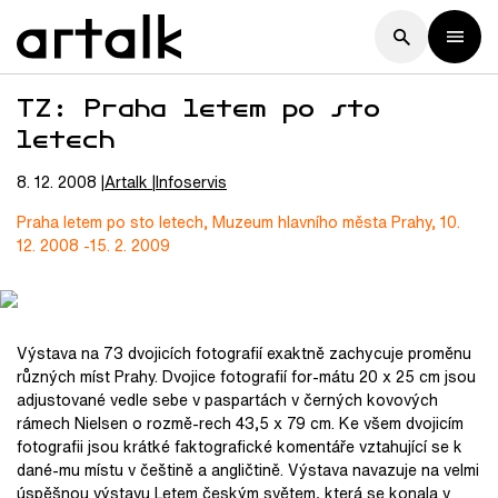
TZ: Praha letem po sto
letech
8. 12. 2008
Artalk
Infoservis
Praha letem po sto letech, Muzeum hlavního města Prahy, 10.
12. 2008 -15. 2. 2009
Výstava na 73 dvojicích fotografií exaktně zachycuje proměnu
různých míst Prahy. Dvojice fotografií for-mátu 20 x 25 cm jsou
adjustované vedle sebe v paspartách v černých kovových
rámech Nielsen o rozmě-rech 43,5 x 79 cm. Ke všem dvojicím
fotografii jsou krátké faktografické komentáře vztahující se k
dané-mu místu v češtině a angličtině. Výstava navazuje na velmi
úspěšnou výstavu Letem českým světem, která se konala v