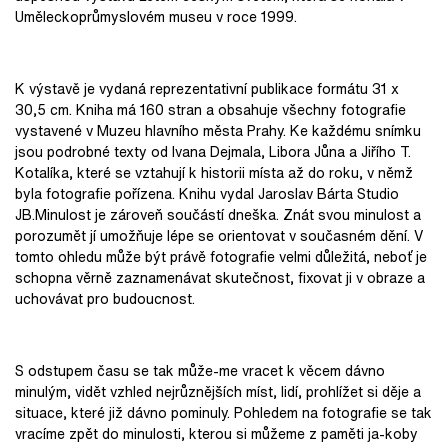
Uměleckoprůmyslovém museu v roce 1999.
K výstavě je vydaná reprezentativní publikace formátu 31 x
30,5 cm. Kniha má 160 stran a obsahuje všechny fotografie
vystavené v Muzeu hlavního města Prahy. Ke každému snímku
jsou podrobné texty od Ivana Dejmala, Libora Jůna a Jiřího T.
Kotalíka, které se vztahují k historii místa až do roku, v němž
byla fotografie pořízena. Knihu vydal Jaroslav Bárta Studio
JB.Minulost je zároveň součástí dneška. Znát svou minulost a
porozumět jí umožňuje lépe se orientovat v současném dění. V
tomto ohledu může být právě fotografie velmi důležitá, neboť je
schopna věrně zaznamenávat skutečnost, fixovat ji v obraze a
uchovávat pro budoucnost.
S odstupem času se tak může-me vracet k věcem dávno
minulým, vidět vzhled nejrůznějších míst, lidí, prohlížet si děje a
situace, které již dávno pominuly. Pohledem na fotografie se tak
vracíme zpět do minulosti, kterou si můžeme z paměti ja-koby