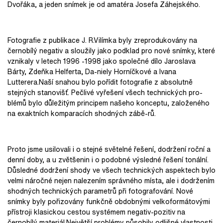
Dvořáka, a jeden snímek je od amatéra Josefa Záhejského.
Fotografie z publikace J. R.Vilímka byly zreprodukovány na
černobílý negativ a sloužily jako podklad pro nové snímky, které
vznikaly v letech 1996 -1998 jako společné dílo Jaroslava
Bárty, Zdeňka Helferta, Da-niely Horníčkové a Ivana
Lutterera.Naší snahou bylo pořídit fotografie z absolutně
stejných stanovišť. Pečlivé vyřešení všech technických pro-
blémů bylo důležitým principem našeho konceptu, založeného
na exaktních komparacích shodných zábě-rů.
Proto jsme usilovali i o stejné světelné řešení, dodržení roční a
denní doby, a u zvětšenin i o podobné výsledné řešení tonální.
Důsledné dodržení shody ve všech technických aspektech bylo
velmi náročné nejen nalezením správného místa, ale i dodržením
shodných technických parametrů při fotografování. Nové
snímky byly pořizovány funkčně obdobnými velkoformátovými
přístroji klasickou cestou systémem negativ-pozitiv na
černobílý materiál.Největší problémy působily odlišné vlastnosti