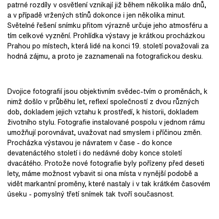
patrné rozdíly v osvětlení vznikají již během několika málo dnů,
a v případě vržených stínů dokonce i jen několika minut.
Světelné řešení snímku přitom výrazně určuje jeho atmosféru a
tím celkové vyznění. Prohlídka výstavy je krátkou procházkou
Prahou po místech, která lidé na konci 19. století považovali za
hodná zájmu, a proto je zaznamenali na fotografickou desku.
Dvojice fotografií jsou objektivním svědec-tvím o proměnách, k
nimž došlo v průběhu let, reflexí společností z dvou různých
dob, dokladem jejich vztahu k prostředí, k historii, dokladem
životního stylu. Fotografie instalované pospolu v jednom rámu
umožňují porovnávat, uvažovat nad smyslem i příčinou změn.
Procházka výstavou je návratem v čase - do konce
devatenáctého století i do nedávné doby konce století
dvacátého. Protože nové fotografie byly pořízeny před deseti
lety, máme možnost vybavit si ona místa v nynější podobě a
vidět markantní proměny, které nastaly i v tak krátkém časovém
úseku - pomyslný třetí snímek tak tvoří současnost.