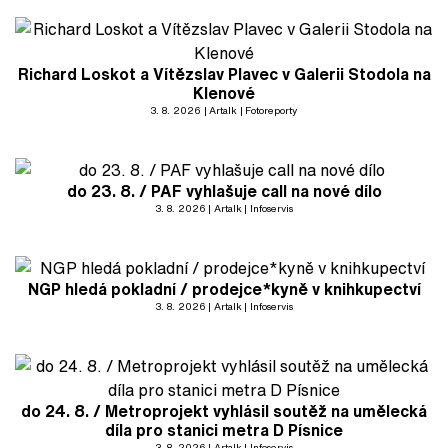
Richard Loskot a Vítězslav Plavec v Galerii Stodola na
Klenové
3. 8. 2026
Artalk
Fotoreporty
do 23. 8. / PAF vyhlašuje call na nové dílo
3. 8. 2026
Artalk
Infoservis
NGP hledá pokladní / prodejce*kyně v knihkupectví
3. 8. 2026
Artalk
Infoservis
do 24. 8. / Metroprojekt vyhlásil soutěž na umělecká
díla pro stanici metra D Písnice
3. 8. 2026
Artalk
Infoservis