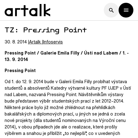
TZ: Pressing Point
30. 8. 2014
Artalk
Infoservis
Pressing Point / Galerie Emila Filly / Ústí nad Labem / 1. -
13. 9. 2014
Pressing Point
Od 1. do 12. 9. 2014 bude v Galerii Emila Filly probíhat výstava
studentů a absolventů Katedry výtvarné kultury PF UJEP v Ústí
nad Labem, nazvaná Pressing Point. Návštěvníkům výstavy
bude představen výběr studentských prací z let 2012–2014.
Některé práce bylo již možné zhlédnout na přehlídkách
bakalářských a diplomových prací, u jiných se jedná o zcela
nové projekty (díla studentů nominovaných na Výroční cenu
2014), v obou případech jde ale o realizace, které prošly
výběrem a snahou je přiblížit „to nejlepší“, co v uvedených