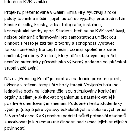
letech na KVK vzniklo.
Projekty, prezentované v Galerii Emila Filly, využívají široké
palety technik a médií – jejich autoři se vyjadřují prostřednictvím
klasické malby, kresby, videa, fotografie, instalace,
konceptuální tvorby apod. Studenti, kteří se na KVK vzdělávají,
nejsou primárně připravováni pro samostatnou uměleckou
činnost. Přesto je zážitek z tvorby a schopnost vystavět
funkční umělecký koncept něčím, co mají společné s čistě
uměleckými obory. Student, který něčím takovým neprošel,
nemůže autenticky působit jako výtvarný pedagog na jakémkoli
stupni vzdělávání.
Název „Pressing Point“ je parafrází na termín pressure point,
užívaný v reflexní terapii či v body terapii. Vyvíjením tlaku na
jednotlivé body na lidském těle jsou stimulovány konkrétní
orgány a cílem je aktivovat organismus a nasměrovat jej k
pozitivně orientovaným změnám. Podobně i tento studentský
výběr je (stejně jako výstavy bakalářských a diplomových prací
či Výroční cena KVK) snahou podnítit tvůrčí potenciál studentů
a motivovat je k samostatné činnosti nad rámec jejich studijních
povinností.