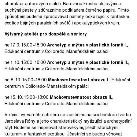
charakter autorových maleb. Barevnou kresbu olejovými a
suchými pastely zdůrazníme podkladem černého papíru. Tímto
způsobem budeme zpracovávat náměty odkazující k fantaskní
exotice bájných paralelních světů i apokalyptických krajin.
Výtvarný ateliér pro dospělé a seniory
ne 17. 9. 15:00–18:00
Archetyp a mýtus v plastické formě I.
,
Edukační centrum v Colloredo-Mansfeldském paláci
ne 1. 10. 15:00–18:00
Archetyp a mýtus v plastické formě II.
,
Edukační centrum v Colloredo-Mansfeldském paláci
ne 8. 10. 15:00–18:00
Mnohovrstevnatost obrazu I.,
Edukační
centrum v Colloredo-Mansfeldském paláci
ne 15. 10. 15:00–18:00
Mnohovrstevnatost obrazu II.,
Edukační centrum v Colloredo-Mansfeldském paláci
V rámci výtvarného ateliéru se zaměříme na sochařskou tvorbu
Jaroslava Róny a jeho charakteristický mytizující a archetypální
styl. Budeme se inspirovat starověkými, předhistorickými
kulturami a fantaskní exotikou. Účastníci se budou věnovat