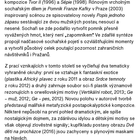
kompozice
Tvor II (
1996) a
Sépie
(1998). Rónovým vrcholným
sochařským dílem je
Pomník Franze Kafky
v Praze (2003)
inspirovaný scénou ze spisovatelovy novely
Popis jednoho
zápasu
sestávající ze dvou mužských postav, nesoucí a
nesené. Sochaři se zde podařilo vytvořit pomník přesně
vyvážených hmot, který není „zapomníkem“. Ve zdařilé syntéze
propojil nadčasové sochařské pojetí s ozvláštňujícími momenty
a vytvořil působivý celek poutající pozornost zahraničních
návštěvníků i Pražanů.
Z prací vznikajících v tomto století se vyčleňují dva tematicky
vyhraněné okruhy: první se vztahuje k fantaskní exotice
(plastika
Africký plavec
z roku 2011 a obraz
Srdce temnoty
z roku 2012) a druhý zahrnuje soubor sci-fi plastik významově
rezonujících s orwellovskými motivy (
Vertikální robot
, 2013;
Ge
– muž,
2012;
Ge – pes
, 2012). Novou polohu v autorově tvorbě
představují malířské metafyzické postapokalyptické kompozice.
Některé nepůsobí na první pohled dramatickým, ale spíše
nostalgickým dojmem, za zdánlivou idylou a dětskými motivy se
však objevují zlověstné signály; kupříkladu postavy obrazu
Dvě
děti na procházce
(2016) jsou zachyceny s plynovými maskami
na hlavách.