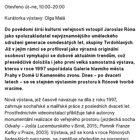
Otevřeno út–ne, 10:00–20:00
Kurátorka výstavy: Olga Malá
Do povědomí širší kulturní veřejnosti vstoupil Jaroslav Róna
jako spoluzakladatel nejvýznamnějšího uměleckého
sdružení generace osmdesátých let, skupiny Tvrdohlavých.
Již v jejím rámci se profiloval jako výrazná originální
osobnost vymykající se dobově aktuálním trendům, což
přesvědčivě doložila i jeho první velká samostatná výstava,
kterou v roce 1997 uspořádala Galerie hlavního města
Prahy v Domě U Kamenného zvonu. Dnes – po dvaceti
letech – se ve stejném výstavním prostoru k Rónově tvorbě
vracíme.
Nová výstava, jež časově navazuje na díla z roku 1997,
zahrnuje sochařské a malířské práce z posledních dvaceti let.
Prostřednictvím videoinstalací přibližuje také autorovy
monumentální realizace do veřejného prostoru (jezdecká socha
Odvahy – Jošta Lucemburského
v Brně, 2015;
Pomník Franze
Kafky v
Praze, 2003). Výstava, jež se koná v roce Rónových
šedesátých narozenin, se zaměřuje především na prezentaci