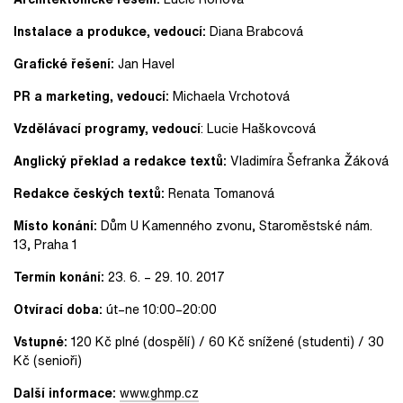
Instalace a produkce, vedoucí:
Diana Brabcová
Grafické řešení:
Jan Havel
PR a marketing, vedoucí:
Michaela Vrchotová
Vzdělávací programy, vedoucí
: Lucie Haškovcová
Anglický překlad a redakce textů:
Vladimíra Šefranka Žáková
Redakce českých textů:
Renata Tomanová
Místo konání:
Dům U Kamenného zvonu, Staroměstské nám.
13, Praha 1
Termín konání:
23. 6. – 29. 10. 2017
Otvírací doba:
út–ne 10:00–20:00
Vstupné:
120 Kč plné (dospělí) / 60 Kč snížené (studenti) / 30
Kč (senioři)
Další informace:
www.ghmp.cz