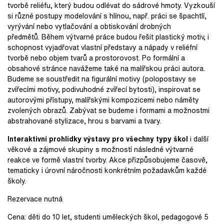
tvorbě reliéfu, který budou odlévat do sádrové hmoty. Vyzkouší
si různé postupy modelování s hlínou, např. práci se špachtlí,
vyrývání nebo vytlačování a obtiskování drobných
předmětů. Během výtvarné práce budou řešit plastický motiv, i
schopnost vyjadřovat vlastní představy a nápady v reliéfní
tvorbě nebo objem tvarů a prostorovost. Po formální a
obsahové stránce navážeme také na malířskou práci autora.
Budeme se soustředit na figurální motivy (polopostavy se
zvířecími motivy, podivuhodné zvířecí bytosti), inspirovat se
autorovými přístupy, malířskými kompozicemi nebo náměty
zvolených obrazů. Zabývat se budeme i formami a možnostmi
abstrahované stylizace, hrou s barvami a tvary.
Interaktivní prohlídky výstavy pro všechny typy škol
i další
věkové a zájmové skupiny s možností následné výtvarné
reakce ve formě vlastní tvorby. Akce přizpůsobujeme časově,
tematicky i úrovní náročnosti konkrétním požadavkům každé
školy.
Rezervace nutná
Cena: děti do 10 let, studenti uměleckých škol, pedagogové 5