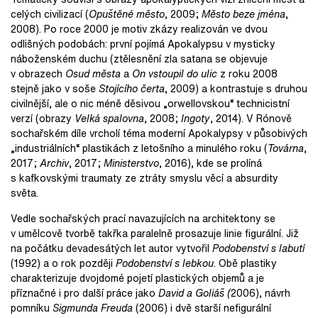
celých civilizací (
Opuštěné město
, 2009;
Město beze jména
,
2008). Po roce 2000 je motiv zkázy realizován ve dvou
odlišných podobách: první pojímá Apokalypsu v mysticky
náboženském duchu (ztělesnění zla satana se objevuje
v obrazech
Osud města
a
On vstoupil do ulic
z roku 2008
stejně jako v soše
Stojícího čerta
, 2009) a kontrastuje s druhou
civilnější, ale o nic méně děsivou „orwellovskou“ technicistní
verzí (obrazy
Velká spalovna
, 2008;
Ingoty
, 2014). V Rónově
sochařském díle vrcholí téma moderní Apokalypsy v působivých
„industriálních“ plastikách z letošního a minulého roku (
Továrna
,
2017;
Archiv
, 2017;
Ministerstvo
, 2016), kde se prolíná
s kafkovskými traumaty ze ztráty smyslu věcí a absurdity
světa.
Vedle sochařských prací navazujících na architektony se
v umělcově tvorbě takřka paralelně prosazuje linie figurální. Již
na počátku devadesátých let autor vytvořil
Podobenství s labutí
(1992) a o rok později
Podobenství s lebkou
. Obě plastiky
charakterizuje dvojdomé pojetí plastických objemů a je
příznačné i pro další práce jako
David a Goliáš (
2006), návrh
pomníku
Sigmunda Freuda
(2006) i dvě starší nefigurální