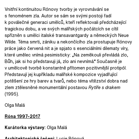
Vnitřní kontinuitou Rónovy tvorby je vyrovnávání se
s fenoménem zla. Autor se sám se svými postoji řadí
k poválečné generaci umělců, kteří reflektovali předcházející
tragickou dobu, a ve svých malířských počátcích se cítil
spřízněn s umělci italské transavantgardy a německých Neue
Wilde. Téma smrti, zániku a nekončícího zla prostupuje Rónovy
práce jako červená nit a je spjato s esenciálními dilematy víry,
které umělec vnímá pesimisticky: „Na zeměkouli převládá zlo,
Bůh, jak si ho představuji já, zlo ani nevnímá.“ Současně je
v umělcově tvorbě konstantně přítomen pozitivnější protipól.
Představují jej kupříkladu malířské kompozice vyjadřující
potěšení ze hry barev a tvarů, nebo téma vítězství dobra nad
zlem ztělesněné monumentální postavou
Rytíře s drakem
(1995).
Olga Malá
Róna 1997–2017
Kurátorka výstavy:
Olga Malá
Architektonické řešení:
Lucie Rónová