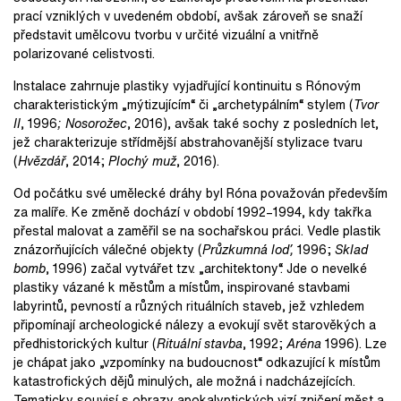
prací vzniklých v uvedeném období, avšak zároveň se snaží
představit umělcovu tvorbu v určité vizuální a vnitřně
polarizované celistvosti.
Instalace zahrnuje plastiky vyjadřující kontinuitu s Rónovým
charakteristickým „mýtizujícím“ či „archetypálním“ stylem (
Tvor
II
, 1996
;
Nosorožec
, 2016), avšak také sochy z posledních let,
jež charakterizuje střídmější abstrahovanější stylizace tvaru
(
Hvězdář
, 2014;
Plochý muž
, 2016).
Od počátku své umělecké dráhy byl Róna považován především
za malíře. Ke změně dochází v období 1992–1994, kdy takřka
přestal malovat a zaměřil se na sochařskou práci. Vedle plastik
znázorňujících válečné objekty (
Průzkumná loď,
1996;
Sklad
bomb
, 1996) začal vytvářet tzv. „architektony“. Jde o nevelké
plastiky vázané k městům a místům, inspirované stavbami
labyrintů, pevností a různých rituálních staveb, jež vzhledem
připomínají archeologické nálezy a evokují svět starověkých a
předhistorických kultur (
Rituální stavba
, 1992;
Aréna
1996). Lze
je chápat jako „vzpomínky na budoucnost“ odkazující k místům
katastrofických dějů minulých, ale možná i nadcházejících.
Tematicky souvisí s obrazy apokalyptických vizí zničení měst a