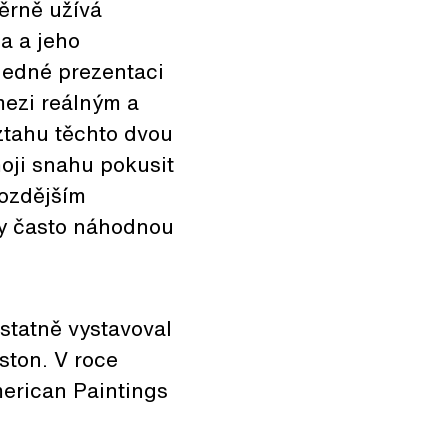
ěrně užívá
a a jeho
sledné prezentaci
mezi reálným a
ztahu těchto dvou
oji snahu pokusit
pozdějším
dy často náhodnou
statně vystavoval
oston. V roce
erican Paintings