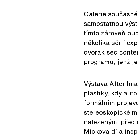
Galerie současné
samostatnou výst
tímto zároveň bud
několika sérií ex
dvorak sec conte
programu, jenž j
Výstava After Im
plastiky, kdy aut
formálním projev
stereoskopické ma
nalezenými předmě
Mickova díla insp