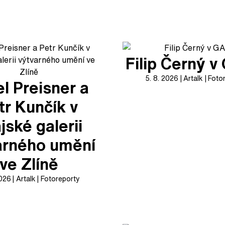
Filip Černý 
5. 8. 2026
Artalk
Foto
l Preisner a
tr Kunčík v
jské galerii
arného umění
ve Zlíně
2026
Artalk
Fotoreporty