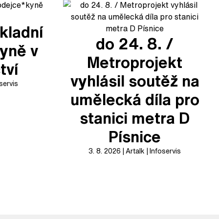
kladní
do 24. 8. /
yně v
Metroprojekt
tví
vyhlásil soutěž na
servis
umělecká díla pro
stanici metra D
Písnice
3. 8. 2026
Artalk
Infoservis