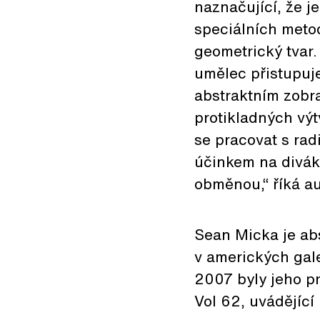
naznačující, že j
speciálních metod
geometrický tvar.
umělec přistupuje
abstraktním zobra
protikladných vý
se pracovat s rad
účinkem na divák
obměnou,“ říká au
Sean Micka je abs
v amerických galer
2007 byly jeho p
Vol 62, uvádějící