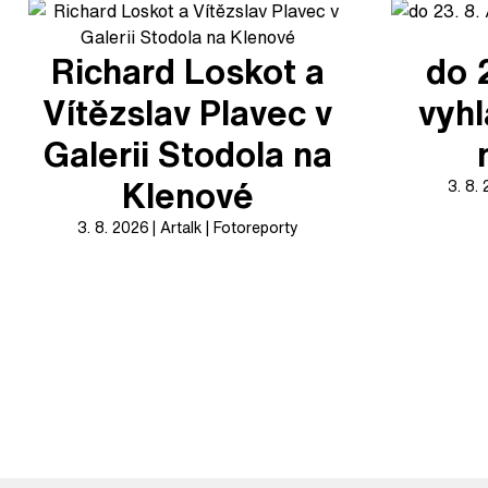
Richard Loskot a
do 
Vítězslav Plavec v
vyhl
Galerii Stodola na
Klenové
3. 8.
3. 8. 2026
Artalk
Fotoreporty