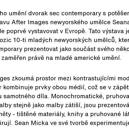
ho umění dvorak sec contemporary s potěše
avu After Images newyorského umělce Seana
e poprvé vystavovat v Evropě. Tato výstava j
pozic 10-ti mladých newyorských umělců, kte
mporary prezentovat jako součást svého něko
e zaměřen právě na mladé americké umění.
ages zkoumá prostor mezi kontrastujícími mo
or kombinuje prvky obou médií, což se v zápět
u samotného díla. Monochromatické, pruhov
lby stejně jako malby zátiší, jsou prezentov
ty - tištěné materiály, knihy a pruhované lát
irují. Sean Micka ve své tvorbě experimentuj