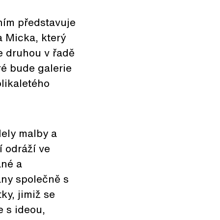
ním představuje
 Micka, který
e druhou v řadě
ré bude galerie
likaletého
dely malby a
í odráží ve
ané a
ány společně s
ky, jimiž se
e s ideou,