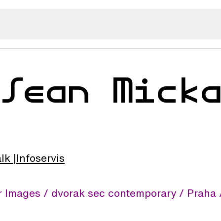
 Sean Mick
alk
Infoservis
 Images / dvorak sec contemporary / Praha /