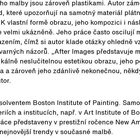
eho malby jsou zároveň plastikami. Autor zám
, které upozorňují na samotný materiál plátn
 K vlastní formě obrazu, jeho kompozici i ná
 velmi ukázněně. Jeho práce často oscilují 
zením, čímž si autor klade otázky ohledně v
tvarných názorů. „After Images představuje m
ikálně neslučitelnou estetikou obrazu, jeho 
a a zároveň jeho zdánlivě nekonečnou, něk
tor.
olventem Boston Institute of Painting. Samo
iích a institucích, např. v Art Institute of B
ráce představeny v prestižní ročence New Am
 nejnovější trendy v současné malbě.