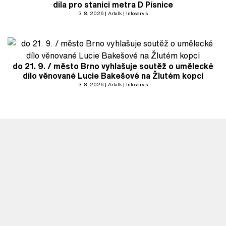
díla pro stanici metra D Písnice
3. 8. 2026
Artalk
Infoservis
do 21. 9. / město Brno vyhlašuje soutěž o umělecké
dílo věnované Lucie Bakešové na Žlutém kopci
3. 8. 2026
Artalk
Infoservis