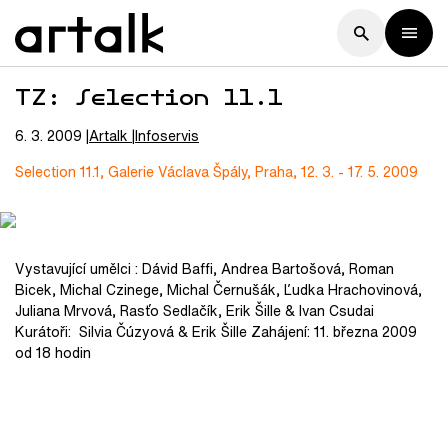
TZ: Selection 11.1
6. 3. 2009
Artalk
Infoservis
Selection 11.1, Galerie Václava Špály, Praha, 12. 3. - 17. 5. 2009
Vystavující umělci : Dávid Baffi, Andrea Bartošová, Roman
Bicek, Michal Czinege, Michal Černušák, Ľudka Hrachovinová,
Juliana Mrvová, Rasťo Sedlačík, Erik Šille & Ivan Csudai
Kurátoři: Silvia Čúzyová & Erik Šille Zahájení: 11. března 2009
od 18 hodin