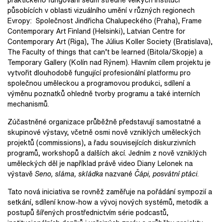
působících v oblasti vizuálního umění v různých regionech
Evropy: Společnost Jindřicha Chalupeckého (Praha), Frame
Contemporary Art Finland (Helsinki), Latvian Centre for
Contemporary Art (Riga), The Július Koller Society (Bratislava),
The Faculty of things that can’t be learned (Bitola/Skopje) a
Temporary Gallery (Kolín nad Rýnem). Hlavním cílem projektu je
vytvořit dlouhodobě fungující profesionální platformu pro
společnou uměleckou a programovou produkci, sdílení a
výměnu poznatků ohledně tvorby programu a také interních
mechanismů.
Zúčastněné organizace průběžně představují samostatné a
skupinové výstavy, včetně osmi nově vzniklých uměleckých
projektů (commissions), a řadu souvisejících diskurzivních
programů, workshopů a dalších akcí. Jedním z nově vzniklých
uměleckých děl je například právě video Diany Lelonek na
výstavě
Seno, sláma, skládka
nazvané
Čápi, posvátní ptáci
.
Tato nová iniciativa se rovněž zaměřuje na pořádání sympozií a
setkání, sdílení know-how a vývoj nových systémů, metodik a
postupů šířených prostřednictvím série podcastů,