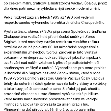
po českém malíři, grafikovi a ilustrátorovi Václavu Špálovi, jehož
díla dnes patří mezi nejvyhledávanější české moderní umění.
Velký rozkvět zažila v letech 1965 až 1970 pod vedením
respektovaného výtvarného teoretika Jindřicha Chalupeckého.
Výstava
Seno, sláma, skládka
připravená Společností Jindřicha
Chalupeckého vzdává hold přední české umělkyni Zorce
Ságlové, která navzdory tvrdým restrikcím minulého režimu
rozvíjela od druhé poloviny 60. let mimořádně progresivní a
experimentální uměleckou tvorbu. Zároveň je tato výstava
pokusem o reinterpretaci odkazu Ságlové jakožto impulzu k
uvažování nad naším vztahem k přírodě prostřednictvím děl
současných umělkyň a umělců. Východiskem pro tento projekt
je ikonické dílo Ságlové nazvané
Seno – sláma
, které v roce
1969 vytvořila přímo v prostoru Galerie Václava Špály. Ságlová
tehdy do suterénní části galerie navezla balíky slámy a vojtěšky
a také kupy ještě schnoucího sena. S přáteli jej pak chodila
pravidelně obracet a k této činnosti vybízela také publikum,
které mohlo navíc libovolně přeskládávat balíky ve vedlejší
místnosti. Ságlová tak prohlásila za umění práci i hru.
Přinesením prvků přírody a běžného života do galerijního