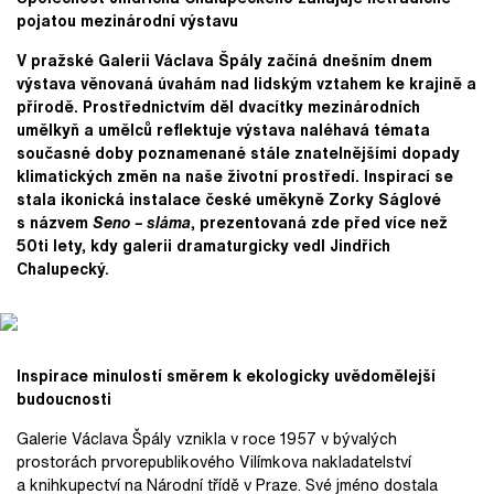
pojatou mezinárodní výstavu
V pražské Galerii Václava Špály začíná dnešním dnem
výstava věnovaná úvahám nad lidským vztahem ke krajině a
přírodě. Prostřednictvím děl dvacítky mezinárodních
umělkyň a umělců reflektuje výstava naléhavá témata
současné doby poznamenané stále znatelnějšími dopady
klimatických změn na naše životní prostředí. Inspirací se
stala ikonická instalace české uměkyně Zorky Ságlové
s názvem
Seno – sláma
, prezentovaná zde před více než
50ti lety, kdy galerii dramaturgicky vedl Jindřich
Chalupecký.
Inspirace minulostí směrem k ekologicky uvědomělejší
budoucnosti
Galerie Václava Špály vznikla v roce 1957 v bývalých
prostorách prvorepublikového Vilímkova nakladatelství
a knihkupectví na Národní třídě v Praze. Své jméno dostala