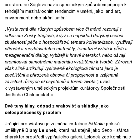
prostoru se Ságlová navíc specifickým způsobem připojila k
tehdejším mezinárodním tendencím v umění, jako land art,
environment nebo akční umění.
„
Vystavená díla různým způsobem více či méně rezonují s
odkazem Zorky Ságlové, když se například dotýkají osobní
zkušenosti péče o hospodářství, tématu kolektivizace, využívají
přírodní a recyklovatelné materiály, tematizují vztah k půdě a
mezigenerační dialog, vybízejí k hravé interakci, nebo dávají
promlouvat samotnému materiálu využitému k tvorbě. Zároveň
však silně artikulují vysloveně ekologická témata jako je
znečištění a přirozená obnova či propojenost a vzájemná
závislost různých ekosystémů a forem života.“,
uvádí
k vystaveným uměleckým projektům kurátorky Společnosti
Jindřicha Chalupeckého.
Dvě tuny hlíny, odpad z vrakovišť a skládky jako
celospolečenský problém
Určující pro výstavu je zejména instalace
Skládka
polské
umělkyně
Diany Lelonek
, která má stejně jako
Seno – sláma
charakter prostředí vyplňujícího galerii. Lelonek zde kombinuje