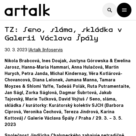
TZ: Seno, sláma, skládka v
Galerii Václava Špály
30. 3. 2023
Artalk
Infoservis
Nikola Brabcová, Ines Doujak, Justyna Górowska & Ewelina
Jarosz, Hanna-Maria Hammari, Anna Hulačová, Martin
Hurych, Petra Janda, Michal Kindernay, Věra Kotlárová-
Chovancová, Diana Lelonek, Jumana Manna, Tamara
Moyzes & Shlomi Yaffe, Tadeáš Polák, Ruta Putramentaite,
Jan Ságl, Zorka Ságlová, Dagmar Šubrtová, Jakub
Tajovský, Marie Tučková, David Vojtuš / Seno, sláma,
skládka / kurátorky: Kurátorský kolektiv SJCH (Barbora
Ciprová, Veronika Čechová, Tereza Jindrová, Karina
Kottová) / Galerie Václava Špály / Praha / 29. 3. – 3. 5.
2023
Společnost Jindřicha Chalupeckého zahajuje netradičně