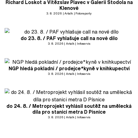
Richard Loskot a Vítězslav Plavec v Galerii Stodola na
Klenové
3. 8. 2026
Artalk
Fotoreporty
do 23. 8. / PAF vyhlašuje call na nové dílo
3. 8. 2026
Artalk
Infoservis
NGP hledá pokladní / prodejce*kyně v knihkupectví
3. 8. 2026
Artalk
Infoservis
do 24. 8. / Metroprojekt vyhlásil soutěž na umělecká
díla pro stanici metra D Písnice
3. 8. 2026
Artalk
Infoservis