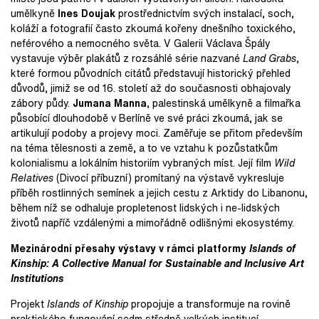
umělkyně
Ines Doujak
prostřednictvím svých instalací, soch,
koláží a fotografií často zkoumá kořeny dnešního toxického,
neférového a nemocného světa. V Galerii Václava Špály
vystavuje výběr plakátů z rozsáhlé série nazvané
Land Grabs
,
které formou původních citátů představují historický přehled
důvodů, jimiž se od 16. století až do současnosti obhajovaly
zábory půdy.
Jumana Manna
, palestinská umělkyně a filmařka
působící dlouhodobě v Berlíně ve své práci zkoumá, jak se
artikulují podoby a projevy moci. Zaměřuje se přitom především
na téma tělesnosti a země, a to ve vztahu k pozůstatkům
kolonialismu a lokálním historiím vybraných míst. Její film
Wild
Relatives
(Divocí příbuzní) promítaný na výstavě vykresluje
příběh rostlinných semínek a jejich cestu z Arktidy do Libanonu,
během níž se odhaluje propletenost lidských i ne-lidských
životů napříč vzdálenými a mimořádně odlišnými ekosystémy.
Mezinárodní přesahy výstavy v rámci platformy
Islands of
Kinship: A Collective Manual for Sustainable and Inclusive Art
Institutions
Projekt
Islands of Kinship
propojuje a transformuje na rovině
praktického fungování sedm středně velkých institucí