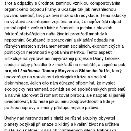
šrot a odpadky s úrodnou zeminou vzniklou kompostováním
organického odpadu Prahy, a ukazuje tak jak nevzhlednou
povahu smetišť, tak pozitivní možnosti recyklace. Téma skládky
na výstavě akcentujeme zejména proto, že nejrůznější odpad
pocházející z veškeré lidské činnosti je jedním z hlavních
faktorů přetvářejících naše životní prostředí mnohdy k
nepoznání. Současně je zpracování a ukládání odpadu na
různých místech světa mementem sociálních, ekonomických a
politických nerovností v globálním měřítku. Tento aspekt
artikuluje na výstavě asi nejvýrazněji projekce Diany Lelonek
sledující čápy přesídlené z mokřadů na smetiště, a zejména pak
projekt
Laktismus
Tamary Moyzes a Shlomiho Yaffe
, který
upozorňuje na souvislosti ekologické krize a sociální
diskriminace. Jejich dílo nám důrazně připomíná, že myslet
ekologicky neznamená odvrátit se od společenských problémů
a naivně adorovat či romantizovat přírodu, ale naopak si jasněji
uvědomovat, kdo nese jakou míru zodpovědnosti a kde je
potřeba nápravy a změny přístupu nejvíce palčivá.
Úvahy nad nerovnostmi s nimiž se různé skupiny obyvatel
planety potýkají při snaze o klidný a kvalitní život na určitém
místě jsou patrné i v dalších vystavených dílech. Rakouská