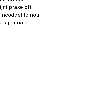
jní praxe při
 neoddělitelnou
hu tajemná a