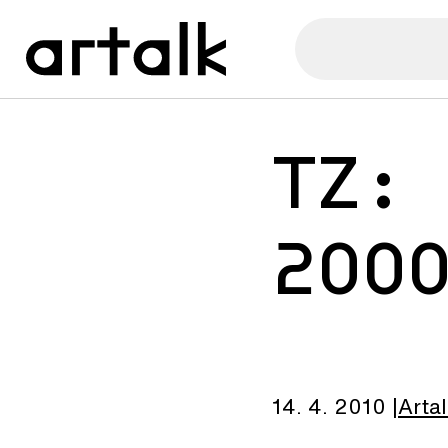
TZ:
200
14. 4. 2010
Arta