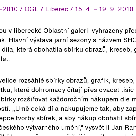
10 / OGL / Liberec / 15. 4. – 19. 9. 2010
ou v liberecké Oblastní galerii vyhrazeny p
írek. Hlavní výstava jarní sezony s názvem 
díla, která obohatila sbírku obrazů, kreseb, g
let.
elice rozsáhlé sbírky obrazů, grafik, kreseb, 
tku, které dohromady čítají přes dvacet tisí
 sbírky rozšiřovat každoročním nákupem dle
stí. „Umělecká díla nakupujeme tak, aby za
ce tvorby sbírek, a aby nákup obohatil sbírk
českého výtvarného umění,“ vysvětlil Jan Ran