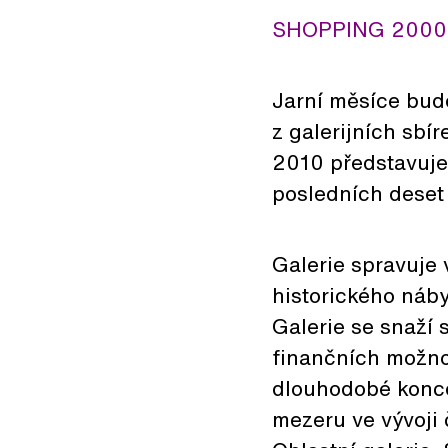
SHOPPING 2000-20
Jarní měsíce bud
z galerijních sb
2010 představuje 
posledních deset 
Galerie spravuje v
historického náby
Galerie se snaží
finančních možno
dlouhodobé koncep
mezeru ve vývoji 