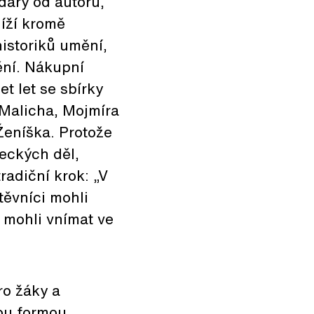
 dary od autorů,
íží kromě
istoriků umění,
ění. Nákupní
t let se sbírky
 Malicha, Mojmíra
Ženíška. Protože
eckých děl,
radiční krok: „V
ěvníci mohli
 mohli vnímat ve
ro žáky a
vou formou