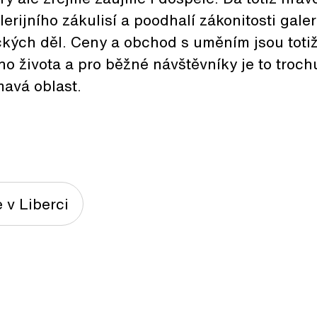
rijního zákulisí a poodhalí zákonitosti galeri
ých děl. Ceny a obchod s uměním jsou totiž
ího života a pro běžné návštěvníky je to troc
mavá oblast.
e v Liberci