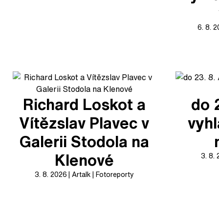
6. 8. 
Richard Loskot a
do 
Vítězslav Plavec v
vyhl
Galerii Stodola na
Klenové
3. 8.
3. 8. 2026
Artalk
Fotoreporty