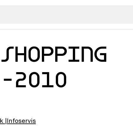
 SHOPPING
0-2010
lk
Infoservis