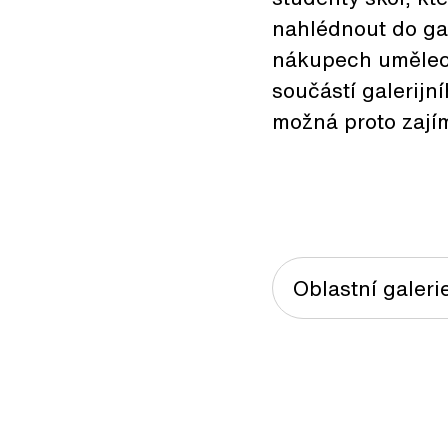
nahlédnout do gale
nákupech uměleck
součástí galerijn
možná proto zají
Oblastní galeri