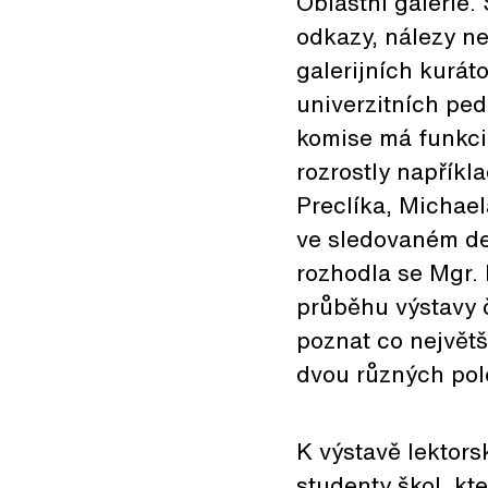
Oblastní galerie.
odkazy, nálezy n
galerijních kurát
univerzitních pe
komise má funkci 
rozrostly napříkl
Preclíka, Michael
ve sledovaném de
rozhodla se Mgr. 
průběhu výstavy 
poznat co největš
dvou různých pol
K výstavě lektors
studenty škol, kt