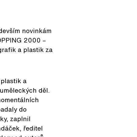
ředevším novinkám
SHOPPING 2000 –
rafik a plastik za
plastik a
c uměleckých děl.
 momentálních
padaly do
y, zaplnil
dáček, ředitel