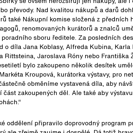
 Sbírky se ovšem nerozšiřují jen nákupy, ale i
ebo převody. Nad kvalitou nákupů a darů dohl
orů také Nákupní komise složená z předních h
dagogů, renomovaných kurátorů a znalců um
poradního sboru ředitele. Za posledních dese
ad o díla Jana Koblasy, Alfreda Kubina, Karla
a Rittsteina, Jaroslava Róny nebo Františka 
setiletí bylo zakoupeno několik desítek uměl
Markéta Kroupová, kurátorka výstavy, pro net
částečně obměníme vystavená díla, aby návšt
í část zakoupených děl. Ale také aby výstavu
ohách.“
ké oddělení připravilo doprovodný program p
erý ale zřejmě zaujme i dospělé. Dá totiž hra