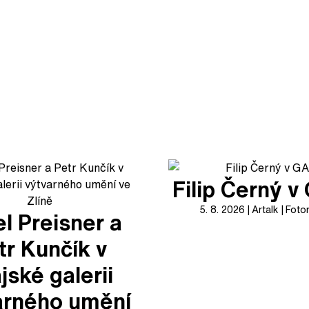
Filip Černý 
5. 8. 2026
Artalk
Foto
l Preisner a
tr Kunčík v
jské galerii
arného umění