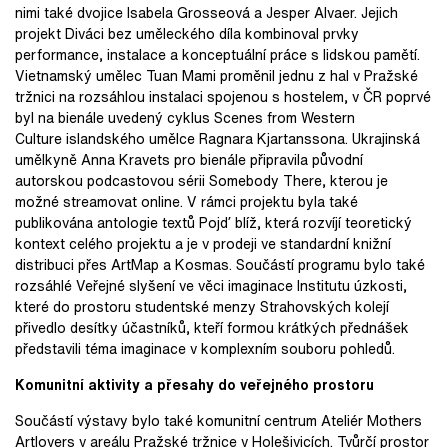
nimi také dvojice Isabela Grosseová a Jesper Alvaer. Jejich
projekt Diváci bez uměleckého díla kombinoval prvky
performance, instalace a konceptuální práce s lidskou pamětí.
Vietnamský umělec Tuan Mami proměnil jednu z hal v Pražské
tržnici na rozsáhlou instalaci spojenou s hostelem, v ČR poprvé
byl na bienále uvedený cyklus Scenes from Western
Culture islandského umělce Ragnara Kjartanssona. Ukrajinská
umělkyně Anna Kravets pro bienále připravila původní
autorskou podcastovou sérii Somebody There, kterou je
možné streamovat online. V rámci projektu byla také
publikována antologie textů Pojď blíž, která rozvíjí teoretický
kontext celého projektu a je v prodeji ve standardní knižní
distribuci přes ArtMap a Kosmas. Součástí programu bylo také
rozsáhlé Veřejné slyšení ve věci imaginace Institutu úzkosti,
které do prostoru studentské menzy Strahovských kolejí
přivedlo desítky účastníků, kteří formou krátkých přednášek
představili téma imaginace v komplexním souboru pohledů.
Komunitní aktivity a přesahy do veřejného prostoru
Součástí výstavy bylo také komunitní centrum Ateliér Mothers
Artlovers v areálu Pražské tržnice v Holešivicích. Tvůrčí prostor