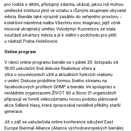
pro rodiče s dětmi, přístupný zdarma, ukázal, jakou roli mohou
umělecké instituce plnit ve vztahu s různými skupinami obyvatel
města. Bienále také výrazně zasáhlo do veřejného prostoru –
kolektivní nástěnná malba Všechnu moc imaginaci, jejíž vznik
inicioval ukrajinský umělec Volodymyr Kuznetsov, se stala
součástí struktury města a je k vidění v podchodu pro pěší
u nádraží Praha-Holešovice.
Online program
V rámci online programu bienále se v pátek 20. listopadu od
18.00 uskuteční živá diskuse Realismus včera a
zítra o souvislostech užití a aktuálních funkcích realismu
v umění. Diskuse proběhne formou živého streamu na
facebookových profilech GHMP a bienále. Ve spolupráci s
nevládními organizacemi ŽIVOT 90 a Slovo 21 organizátoři
připravují ve formě videozáznamu novou podobu plánované
akce Sdílené hlasy, která zpracovává neviděné příběhy starší
generace.
Již v září se uskutečnila online konference sdružení East
Europe Biennial Alliance (Aliance východoevropských bienále).