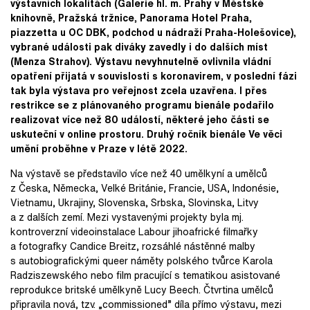
výstavních lokalitách (Galerie hl. m. Prahy v Městské
knihovně, Pražská tržnice, Panorama Hotel Praha,
piazzetta u OC DBK, podchod u nádraží Praha-Holešovice),
vybrané události pak diváky zavedly i do dalších míst
(Menza Strahov). Výstavu nevyhnutelně ovlivnila vládní
opatření přijatá v souvislosti s koronavirem, v poslední fázi
tak byla výstava pro veřejnost zcela uzavřena. I přes
restrikce se z plánovaného programu bienále podařilo
realizovat více než 80 událostí, některé jeho části se
uskuteční v online prostoru. Druhý ročník bienále Ve věci
umění proběhne v Praze v létě 2022.
Na výstavě se představilo více než 40 umělkyní a umělců
z Česka, Německa, Velké Británie, Francie, USA, Indonésie,
Vietnamu, Ukrajiny, Slovenska, Srbska, Slovinska, Litvy
a z dalších zemí. Mezi vystavenými projekty byla mj.
kontroverzní videoinstalace Labour jihoafrické filmařky
a fotografky Candice Breitz, rozsáhlé nástěnné malby
s autobiografickými queer náměty polského tvůrce Karola
Radziszewského nebo film pracující s tematikou asistované
reprodukce britské umělkyně Lucy Beech. Čtvrtina umělců
připravila nová, tzv. „commissioned” díla přímo výstavu, mezi