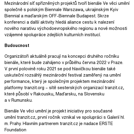
Mezinárodní síť spřízněných projektů tvoří bienále Ve věci umění
společně s polským Biennale Warszawa, ukrajinským Kyiv
Biennial a maďarským OFF-Biennale Budapest. Skrze
konferenci a další aktivity hledá aliance cestu k nalezení
nového narativu východoevropského regionu a nové možnosti
vzájemné spolupráce zdejších kulturních institucí.
Budoucnost
Organizátoři aktuálně pracují na koncepci druhého ročníku
bienále, které bude zahájeno v průběhu června 2022 v Praze.
V první polovině roku 2021 se pod hlavičkou bienále také
uskuteční rozsáhlý mezinárodní festival zaměřený na umění
performance, který je společným projektem mezinárodní
platformy tranzit.org – sítě sesterských organizací tranzit.cz,
které působí v Rakousku, Maďarsku, na Slovensku
a v Rumunsku.
Bienále Ve věci umění je projekt iniciativy pro současné
umění tranzit.cz, první ročník vznikal ve spolupráci s Galerií hl.
m. Prahy. Hlavním partnerem tranzit.cz je nadace ERSTE
Foundation