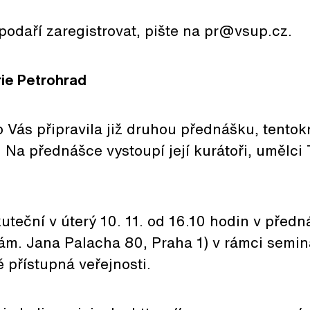
odaří zaregistrovat, pište na pr@vsup.cz.
rie Petrohrad
o Vás připravila již druhou přednášku, tentok
. Na přednášce vystoupí její kurátoři, umělc
teční v úterý 10. 11. od 16.10 hodin v předn
. Jana Palacha 80, Praha 1) v rámci seminá
ě přístupná veřejnosti.