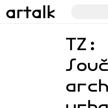
TZ:
Sou
arc
urb