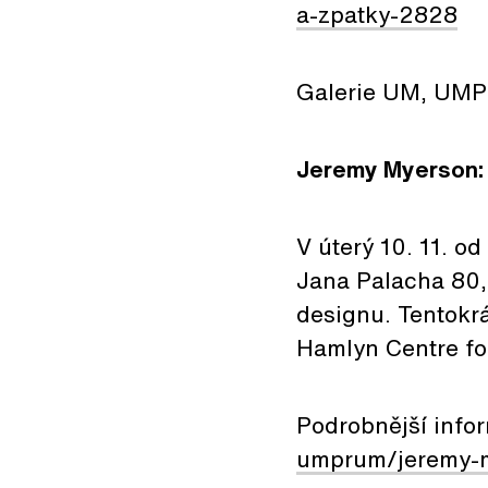
a-zpatky-2828
Galerie UM, UMP
Jeremy Myerson: 
V úterý 10. 11. 
Jana Palacha 80,
designu. Tentokrá
Hamlyn Centre fo
Podrobnější info
umprum/jeremy-