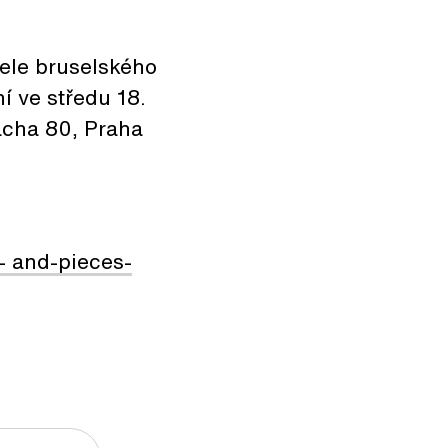
ele bruselského
í ve středu 18.
acha 80, Praha
 and-pieces-