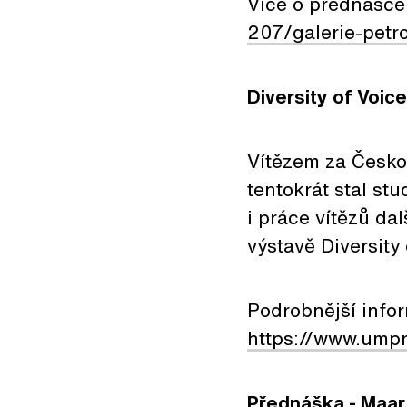
Více o přednášce 
207/galerie-pet
Diversity of Voi
Vítězem za Česk
tentokrát stal st
i práce vítězů da
výstavě Diversit
Podrobnější info
https://www.ump
Přednáška - Maart