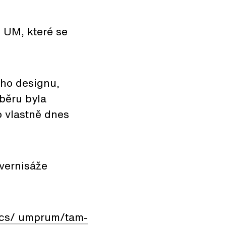
 UM, které se
ého designu,
ýběru byla
o vlastně dnes
 vernisáže
/cs/ umprum/tam-