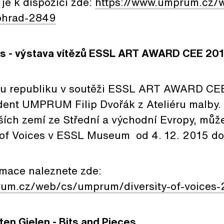
je k dispozici zde:
https://www.umprum.cz/w
rohrad-2849
ces - výstava vítězů ESSL ART AWARD CEE 20
ou republiku v soutěži ESSL ART AWARD CE
udent UMPRUM Filip Dvořák z Ateliéru malby.
lších zemí ze Střední a východní Evropy, může
y of Voices v ESSL Museum od 4. 12. 2015 do
rmace naleznete zde:
rum.cz/web/cs/umprum/diversity-of-voices-
en Gielen - Bits and Pieces