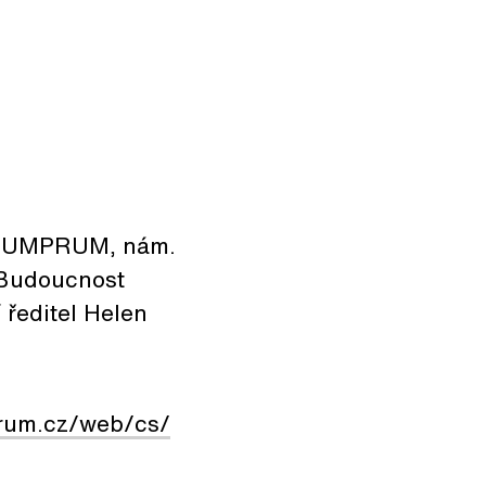
15 (UMPRUM, nám.
 Budoucnost
 ředitel Helen
rum.cz/web/cs/