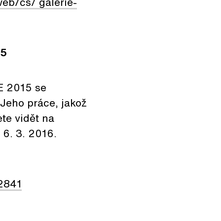
eb/cs/ galerie-
15
E 2015 se
 Jeho práce, jakož
te vidět na
 6. 3. 2016.
2841