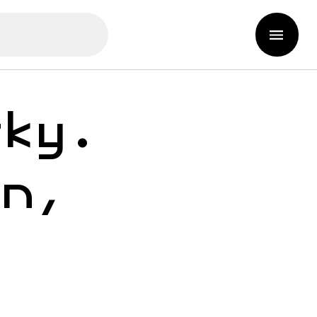
tky.
gn,
a