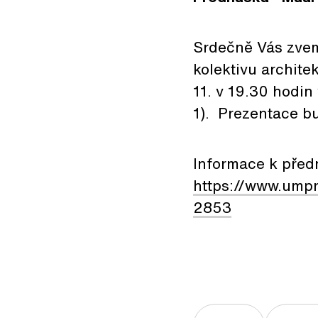
Srdečně Vás zvem
kolektivu archite
11. v 19.30 hodi
1). Prezentace bu
Informace k před
https://www.ump
2853