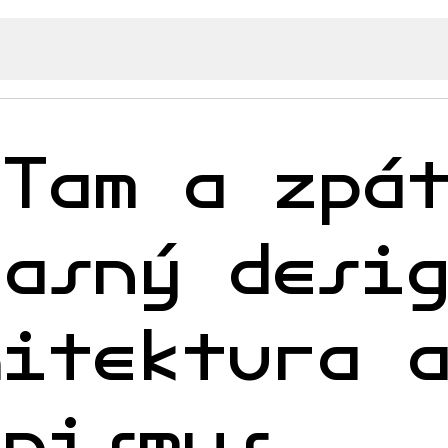
 Tam a zpá
časný desi
hitektura 
anismus