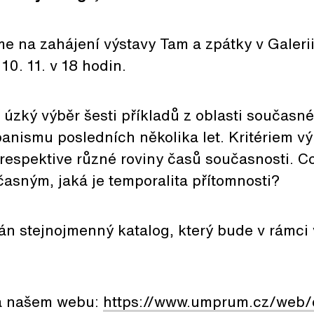
e na zahájení výstavy Tam a zpátky v Galerii
10. 11. v 18 hodin.
 úzký výběr šesti příkladů z oblasti současn
banismu posledních několika let. Kritériem v
respektive různé roviny časů současnosti. C
asným, jaká je temporalita přítomnosti?
án stejnojmenný katalog, který bude v rámci
na našem webu:
https://www.umprum.cz/web