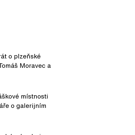
rát o plzeňské
i Tomáš Moravec a
áškové místnosti
ře o galerijním