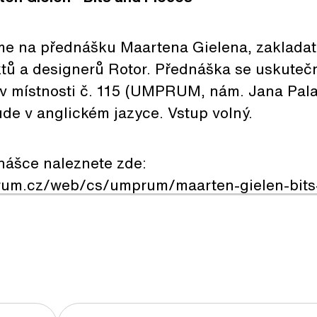
e na přednášku Maartena Gielena, zakladat
ktů a designerů Rotor. Přednáška se uskutečn
n v místnosti č. 115 (UMPRUM, nám. Jana Pal
de v anglickém jazyce. Vstup volný.
nášce naleznete zde:
rum.cz/web/cs/umprum/maarten-gielen-bits-