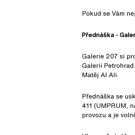
Pokud se Vám nep
Přednáška - Gale
Galerie 207 si pr
Galerii Petrohrad
Matěj Al Ali.
Přednáška se usku
411 (UMPRUM, nám
provozu a je voln