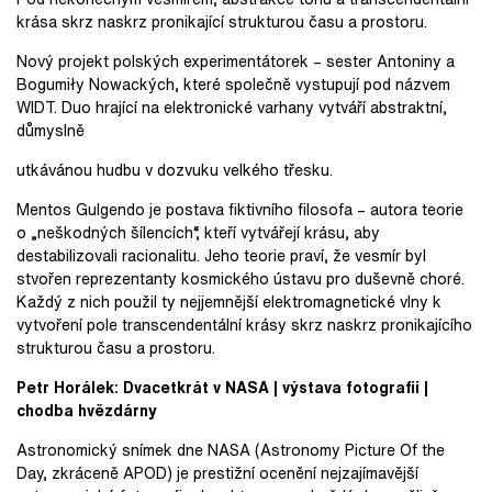
krása skrz naskrz pronikající strukturou času a prostoru.
Nový projekt polských experimentátorek – sester Antoniny a
Bogumiły Nowackých, které společně vystupují pod názvem
WIDT. Duo hrající na elektronické varhany vytváří abstraktní,
důmyslně
utkávánou hudbu v dozvuku velkého třesku.
Mentos Gulgendo je postava fiktivního filosofa – autora teorie
o „neškodných šílencích“, kteří vytvářejí krásu, aby
destabilizovali racionalitu. Jeho teorie praví, že vesmír byl
stvořen reprezentanty kosmického ústavu pro duševně choré.
Každý z nich použil ty nejjemnější elektromagnetické vlny k
vytvoření pole transcendentální krásy skrz naskrz pronikajícího
strukturou času a prostoru.
Petr Horálek: Dvacetkrát v NASA | výstava fotografií |
chodba hvězdárny
Astronomický snímek dne NASA (Astronomy Picture Of the
Day, zkráceně APOD) je prestižní ocenění nejzajímavější