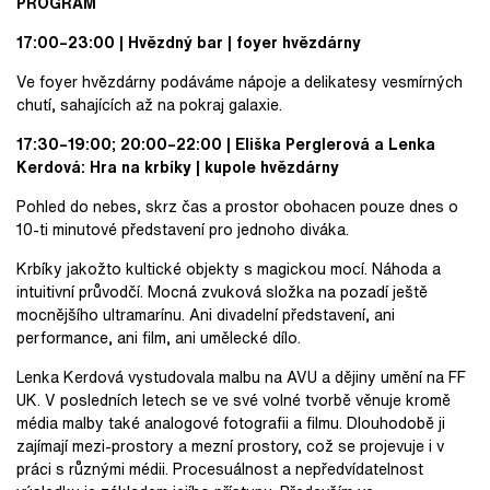
PROGRAM
17:00–23:00 | Hvězdný bar | foyer hvězdárny
Ve foyer hvězdárny podáváme nápoje a delikatesy vesmírných
chutí, sahajících až na pokraj galaxie.
17:30–19:00; 20:00–22:00 | Eliška Perglerová a Lenka
Kerdová: Hra na krbíky | kupole hvězdárny
Pohled do nebes, skrz čas a prostor obohacen pouze dnes o
10-ti minutové představení pro jednoho diváka.
Krbíky jakožto kultické objekty s magickou mocí. Náhoda a
intuitivní průvodčí. Mocná zvuková složka na pozadí ještě
mocnějšího ultramarínu. Ani divadelní představení, ani
performance, ani film, ani umělecké dílo.
Lenka Kerdová vystudovala malbu na AVU a dějiny umění na FF
UK. V posledních letech se ve své volné tvorbě věnuje kromě
média malby také analogové fotografii a filmu. Dlouhodobě ji
zajímají mezi-prostory a mezní prostory, což se projevuje i v
práci s různými médii. Procesuálnost a nepředvídatelnost