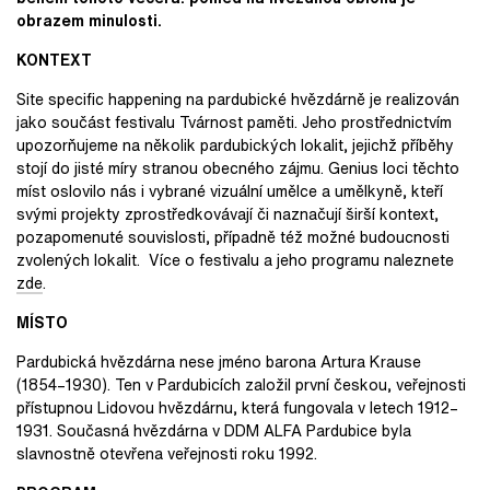
obrazem minulosti.
KONTEXT
Site specific happening na pardubické hvězdárně je realizován
jako součást festivalu Tvárnost paměti. Jeho prostřednictvím
upozorňujeme na několik pardubických lokalit, jejichž příběhy
stojí do jisté míry stranou obecného zájmu. Genius loci těchto
míst oslovilo nás i vybrané vizuální umělce a umělkyně, kteří
svými projekty zprostředkovávají či naznačují širší kontext,
pozapomenuté souvislosti, případně též možné budoucnosti
zvolených lokalit. Více o festivalu a jeho programu naleznete
zde
.
MÍSTO
Pardubická hvězdárna nese jméno barona Artura Krause
(1854–1930). Ten v Pardubicích založil první českou, veřejnosti
přístupnou Lidovou hvězdárnu, která fungovala v letech 1912–
1931. Současná hvězdárna v DDM ALFA Pardubice byla
slavnostně otevřena veřejnosti roku 1992.