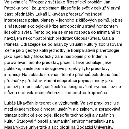
Ve svém díle Přirozený svět jako filosofický problém Jan
Patočka tvrdí, že „problémem filosofie je svět v celku.“ V první
části přednášky Lukáš Likavčan představí možnosti
interpretace pojmu planety – jednoho z klíčových pojmů, jež se
s nástupem ekologické krize antropocénu stává horizontem
lidského světa. Tento pojem se dnes rozpadá do minimálně tří
navzájem nekompatibilních představ: Globus/Sféra, Gaia a
Planeta. Odrážejíce se od analýzy vizuální kultury zobrazování
Země jako geofyzikální jednotky je komparativní planetologie
jako specifický filosofický žánr nástrojem pro třídění a
porovnávání těchto představ, přičemž také odhaluje, jaké
politické, umělecké a designové projekty tyto představy
informují. Na základě srovnání těchto přístupů pak druhá část
přednášky představí vlastní intepretaci pojmu planety jako
podloží pro politické, umělecké a designové intervence, jež se
můžou stát vektorem přicházejícího post-antropocénu.
Lukáš Likavčan je teoretik a výzkumník. Ve své praxi osciluje
mezi akademickou činností, uměním a dizajnem, a zpracovává
témata politické ekologie, filosofie technologií a vizuálních
kultur. Studoval filosofii a humanitní environmentalistiku na
Masarykově univerzitě a sociologii na Boğaziçi University.