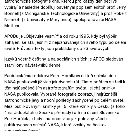
astronomické fotografie dne, kterou pro každý den pečlivě
vybírají a následně doplňují osvětným popisem editoři prof. Jerry
Bonnell (z Michiganské Technologické Univerzity) a prof. Robert
Nemiroff (z Univerzity v Marylandu), spolupracovníci NASA.
Mottem
APODu je „Objevujte vesmír“ a od roku 1995, kdy byl výběr
zahájen, se stal jedním z nejuznávanějších svého typu po celém
světě. Průvodní texty jsou překládány do 23 světových
jazyků včetně češtiny a na sociálních sítích je APOD sledován
stamilióny návštěvníků denně.
Pardubickému rodákovi Petru Horálkovi editoři snímku dne
NASA publikovali již více jak dvacetkrát. Tímto počtem se řadí k
těm nejúspěšnějším astrofotografům světa, jejichž snímky
NASA publikovala. Vybrané fotografie zobrazují nejrůznější
astronomické jevy a noční pohledy zachycené po celém světě.
Mezi publikovanými snímky je i 5, které vznikly v Česku (z toho
4 na Ústupkách u Sečské přehrady) a 5 na území Slovenska.
Petr Horálek je tedy i autorem více jak poloviny všech
publikovaných snímků NASA, které vznikly na česko-
slovenském území.