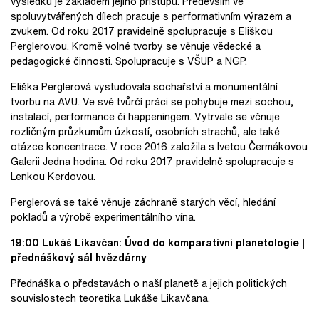
výsledku je základem jejího přístupu. Především ve
spoluvytvářených dílech pracuje s performativním výrazem a
zvukem. Od roku 2017 pravidelně spolupracuje s Eliškou
Perglerovou. Kromě volné tvorby se věnuje vědecké a
pedagogické činnosti. Spolupracuje s VŠUP a NGP.
Eliška Perglerová vystudovala sochařství a monumentální
tvorbu na AVU. Ve své tvůrčí práci se pohybuje mezi sochou,
instalací, performance či happeningem. Vytrvale se věnuje
rozličným průzkumům úzkostí, osobních strachů, ale také
otázce koncentrace. V roce 2016 založila s Ivetou Čermákovou
Galerii Jedna hodina. Od roku 2017 pravidelně spolupracuje s
Lenkou Kerdovou.
Perglerová se také věnuje záchraně starých věcí, hledání
pokladů a výrobě experimentálního vína.
19:00 Lukáš Likavčan: Úvod do komparativní planetologie |
přednáškový sál hvězdárny
Přednáška o představách o naší planetě a jejich politických
souvislostech teoretika Lukáše Likavčana.