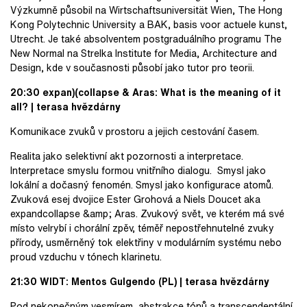
Výzkumně působil na Wirtschaftsuniversität Wien, The Hong
Kong Polytechnic University a BAK, basis voor actuele kunst,
Utrecht. Je také absolventem postgraduálního programu The
New Normal na Strelka Institute for Media, Architecture and
Design, kde v současnosti působí jako tutor pro teorii.
20:30 expan)(collapse & Aras: What is the meaning of it
all? | terasa hvězdárny
Komunikace zvuků v prostoru a jejich cestování časem.
Realita jako selektivní akt pozornosti a interpretace.
Interpretace smyslu formou vnitřního dialogu. Smysl jako
lokální a dočasný fenomén. Smysl jako konfigurace atomů.
Zvuková esej dvojice Ester Grohová a Niels Doucet aka
expandcollapse &amp; Aras. Zvukový svět, ve kterém má své
místo velrybí i chorální zpěv, téměř nepostřehnutelné zvuky
přírody, usměrněný tok elektřiny v modulárním systému nebo
proud vzduchu v tónech klarinetu.
21:30 WIDT: Mentos Gulgendo (PL) | terasa hvězdárny
Pod nekonečným vesmírem, abstrakce tónů a transcendentální