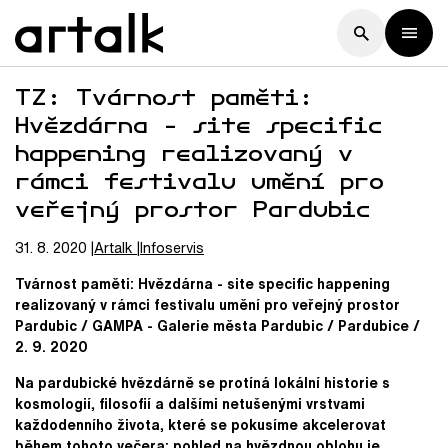
TZ: Tvárnost paměti:
Hvězdárna - site specific
happening realizovaný v
rámci festivalu umění pro
veřejný prostor Pardubic
31. 8. 2020
Artalk
Infoservis
Tvárnost paměti: Hvězdárna - site specific happening
realizovaný v rámci festivalu umění pro veřejný prostor
Pardubic / GAMPA - Galerie města Pardubic / Pardubice /
2. 9. 2020
Na pardubické hvězdárně se protíná lokální historie s
kosmologií, filosofií a dalšími netušenými vrstvami
každodenního života, které se pokusíme akcelerovat
během tohoto večera: pohled na hvězdnou oblohu je