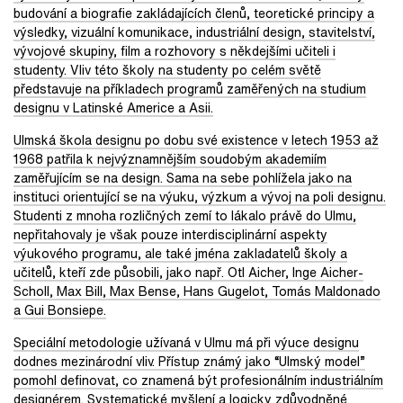
budování a biografie zakládajících členů, teoretické principy a
výsledky, vizuální komunikace, industriální design, stavitelství,
vývojové skupiny, film a rozhovory s někdejšími učiteli i
studenty. Vliv této školy na studenty po celém světě
představuje na příkladech programů zaměřených na studium
designu v Latinské Americe a Asii.
Ulmská škola designu po dobu své existence v letech 1953 až
1968 patřila k nejvýznamnějším soudobým akademiím
zaměřujícím se na design. Sama na sebe pohlížela jako na
instituci orientující se na výuku, výzkum a vývoj na poli designu.
Studenti z mnoha rozličných zemí to lákalo právě do Ulmu,
nepřitahovaly je však pouze interdisciplinární aspekty
výukového programu, ale také jména zakladatelů školy a
učitelů, kteří zde působili, jako např. Otl Aicher, Inge Aicher-
Scholl, Max Bill, Max Bense, Hans Gugelot, Tomás Maldonado
a Gui Bonsiepe.
Speciální metodologie užívaná v Ulmu má při výuce designu
dodnes mezinárodní vliv. Přístup známý jako “Ulmský model”
pomohl definovat, co znamená být profesionálním industriálním
designérem. Systematické myšlení a logicky zdůvodněné