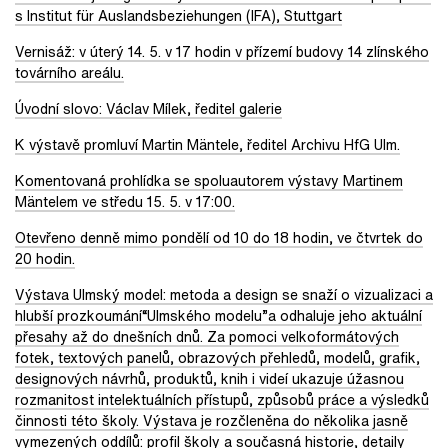
s Institut für Auslandsbeziehungen (IFA), Stuttgart
Vernisáž: v úterý 14. 5. v 17 hodin v přízemí budovy 14 zlínského
továrního areálu.
Úvodní slovo: Václav Mílek, ředitel galerie
K výstavě promluví Martin Mäntele, ředitel Archivu HfG Ulm.
Komentovaná prohlídka se spoluautorem výstavy Martinem
Mäntelem ve středu 15. 5. v 17:00.
Otevřeno denně mimo pondělí od 10 do 18 hodin, ve čtvrtek do
20 hodin.
Výstava Ulmský model: metoda a design se snaží o vizualizaci a
hlubší prozkoumání“Ulmského modelu”a odhaluje jeho aktuální
přesahy až do dnešních dnů. Za pomoci velkoformátových
fotek, textových panelů, obrazových přehledů, modelů, grafik,
designových návrhů, produktů, knih i videí ukazuje úžasnou
rozmanitost intelektuálních přístupů, způsobů práce a výsledků
činnosti této školy. Výstava je rozčleněna do několika jasně
vymezených oddílů: profil školy a současná historie, detaily