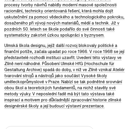
procesy tvorby návrhů nabídly moderní masové společnosti
racionální, technicky orientovaná řešení, která mohla dojít
uskutečnění za pomoci vědeckého a technologického pokroku,
dosaženého při vývoji nových materiálů, médií a technik. Již v
pozdních 50. letech se škole podařilo do své činnosti také
systematicky zakotvit úzkou spolupráci s byznysem.
Ulmská škola designu, jejíž další rozvoj blokovaly politické a
finanční potíže, začala upadat po roce 1966. V roce 1968 se její
představitelé rozhodli instituci uzavřít. Uvedení této výstavy ve
Zlíně není náhodné. Působení Ulmské HfG (Hochschule für
Gestaltung Archive) spadá do doby, v níž ve Zlíně vznikal Ateliér
tvarování strojů a nástrojů jako součást Vysoké školy
uměleckoprůmyslové v Praze. Nabízí se tak podnětné srovnání
obou škol a teoretických fundamentů, na nichž stavěly své
metody výuky. V neposlední řadě má být tato výstava také
inspirací a motivem pro důkladnější zpracování historie zlínské
designérské školy a její budoucí výstavní prezentace.