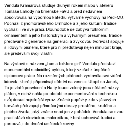
Vendula Kramářová studuje druhým rokem malbu v ateliéru
Tomáše Lahody na brněnské FaVU a před nedávnem
absolvovala na výbornou katedru výtvarné výchovy na PedFMU.
Pochází z jihomoravského Drnholce a z jeho kulturní tradice
vychází i ve své práci. Dlouhodobě se zabývá folklórním
ornamentem a jeho historickým a výtvarným přesahem. Tradice
předávané z generace na generaci a zvykovou tvořivost spojuje
s lidovými písněmi, které pro ni představují nejen minulost kraje,
ale především svoji vlastní.
Na výstavě s názvem „I am a folklore girl“ Vendula představí
monumentální sedmidílný cyklus, který vzešel z úspěšné
diplomové práce. Na rozměrných plátnech vystavěla své vidění
lidovek, které jí připomínají dětství na vesnici. Utopil sa Janek,
To je zlaté posvícení a Na tý louce zelený jsou některé názvy
pláten, v nichž našla po období experimentování s technikou
svůj dosud nejsilnější výraz. Známé popěvky zde v jásavých
barvách překvapují přímočarými obrazy prostého, krutého a
plného života, jaký známe snad jen z pohádek. Vendula se svou
prací stává slováckou malérečkou, která uchovává tradici a
posouvá ji do dnešní umělecké roviny.