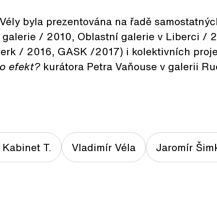
Vély byla prezentována na řadě samostatných 
galerie / 2010, Oblastní galerie v Liberci / 
erk / 2016, GASK /2017) i kolektivních proj
ho efekt?
kurátora Petra Vaňouse v galerii R
 Kabinet T.
Vladimír Véla
Jaromír Šim