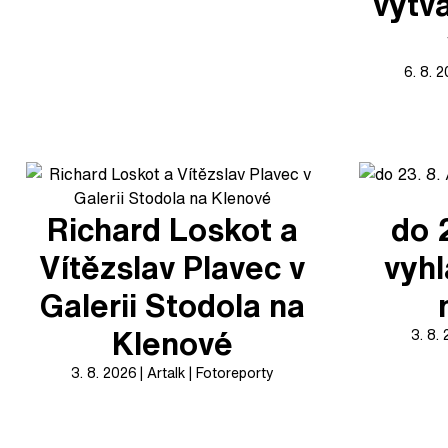
výtv
6. 8. 
Richard Loskot a
do 
Vítězslav Plavec v
vyhl
Galerii Stodola na
Klenové
3. 8.
3. 8. 2026
Artalk
Fotoreporty