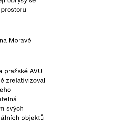
ejí obrysy se
 prostoru
 na Moravě
na pražské AVU
ě zrelativizoval
jeho
atelná
ím svých
álních objektů