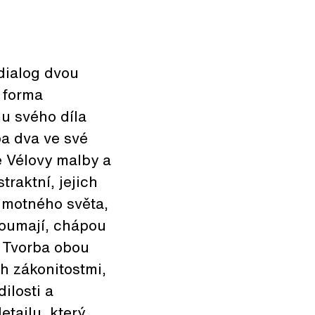
 dialog dvou
 forma
u svého díla
a dva ve své
e Vélovy malby a
raktní, jejich
 hmotného světa,
koumají, chápou
. Tvorba obou
ch zákonitostmi,
ilosti a
tailu, který