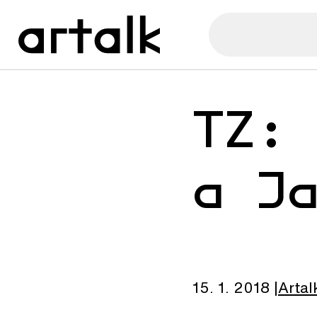
TZ:
a J
15. 1. 2018
Artal