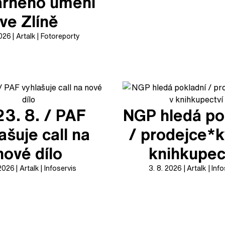
arného umění
ve Zlíně
2026
Artalk
Fotoreporty
23. 8. / PAF
NGP hledá po
ašuje call na
/ prodejce*k
nové dílo
knihkupec
 2026
Artalk
Infoservis
3. 8. 2026
Artalk
Info