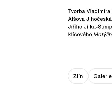
Tvorba Vladimíra 
Alšova Jihočeská 
Jiřího Jílka-Šump
klíčového
Motýlí
Zlín
Galerie