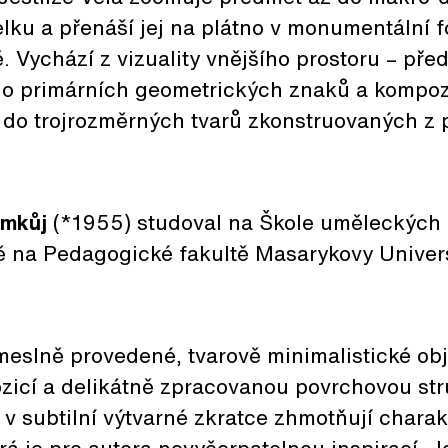
elku a přenáší jej na plátno v monumentální 
 Vychází z vizuality vnějšího prostoru – před
do primárních geometrických znaků a kompoz
 do trojrozměrných tvarů zkonstruovaných z 
imkůj
(*1955) studoval na Škole uměleckých 
ě na Pedagogické fakultě Masarykovy Univers
eslně provedené, tvarově minimalistické obj
icí a delikátně zpracovanou povrchovou str
 v subtilní výtvarné zkratce zhmotňují charak