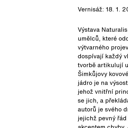
Vernisáž: 18. 1. 
Výstava Naturalis
umělců, které od
výtvarného proje
dospívají každý 
tvorbě artikulují
Šimkůjovy kovové 
jádro je na výsos
jehož vnitřní pri
se jich, a překlá
autorů je svého d
jejichž pevný řád
akcentem chyby. J