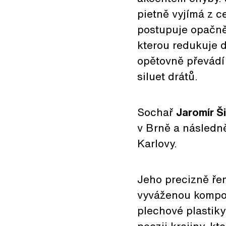
pietně vyjímá z c
postupuje opačně.
kterou redukuje 
opětovně převádí
siluet drátů.
Sochař
Jaromír Š
v Brně a následn
Karlovy.
Jeho precizně řem
vyváženou kompoz
plechové plastiky