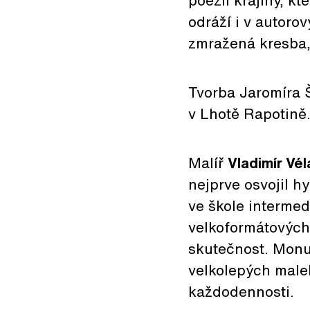
poezii krajiny, kt
odráží i v autoro
zmražená kresba, 
Tvorba Jaromíra 
v Lhotě Rapotině
Malíř
Vladimír Vél
nejprve osvojil hy
ve škole intermed
velkoformátových 
skutečnost. Monu
velkolepých male
každodennosti.