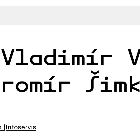
 Vladimír 
aromír Šim
k
Infoservis