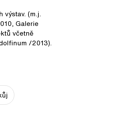
výstav. (m.j.
2010, Galerie
ektů včetně
udolfinum /2013).
kůj