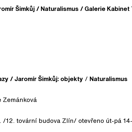
omír Šimkůj / Naturalismus / Galerie Kabinet T. 
azy / Jaromír Šimkůj: objekty
/
Naturalismus
ie Zemánková
. /12. tovární budova Zlín/ otevřeno út-pá 14