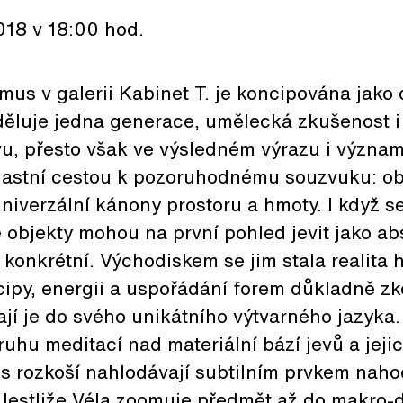
2018 v 18:00 hod.
mus v galerii Kabinet T. je koncipována jako
děluje jedna generace, umělecká zkušenost i
vu, přesto však ve výsledném výrazu i význam
vlastní cestou k pozoruhodnému souzvuku: ob
 univerzální kánony prostoru a hmoty. I když s
objekty mohou na první pohled jevit jako abst
t konkrétní. Východiskem se jim stala realita
ncipy, energii a uspořádání forem důkladně z
dají je do svého unikátního výtvarného jazyka
ruhu meditací nad materiální bází jevů a jeji
 s rozkoší nahlodávají subtilním prvkem nahod
estliže Véla zoomuje předmět až do makro-de