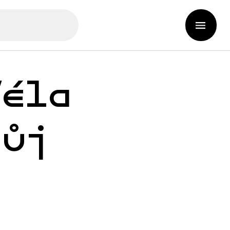
Véla
kůj