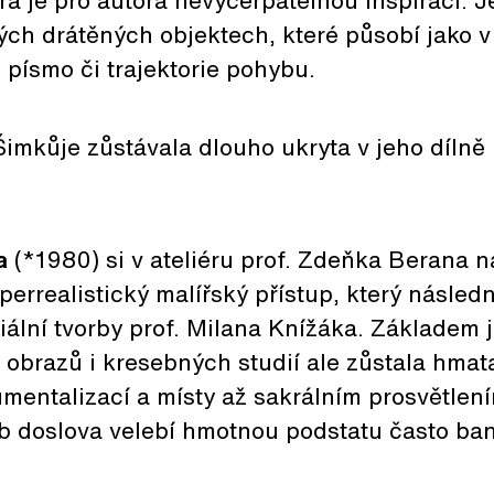
erá je pro autora nevyčerpatelnou inspirací. J
vých drátěných objektech, které působí jako v
písmo či trajektorie pohybu.
Šimkůje zůstávala dlouho ukryta v jeho dílně
.
a
(*1980) si v ateliéru prof. Zdeňka Berana 
perrealistický malířský přístup, který následn
iální tvorby prof. Milana Knížáka. Základem 
obrazů i kresebných studií ale zůstala hmat
mentalizací a místy až sakrálním prosvětlen
b doslova velebí hmotnou podstatu často ban