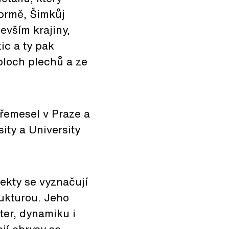
formě, Šimkůj
evším krajiny,
ic a ty pak
ploch plechů a ze
řemesel v Praze a
ity a University
ekty se vyznačují
ukturou. Jeho
ter, dynamiku i