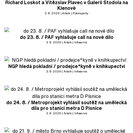
Richard Loskot a Vítězslav Plavec v Galerii Stodola na
Klenové
3. 8. 2026
Artalk
Fotoreporty
do 23. 8. / PAF vyhlašuje call na nové dílo
3. 8. 2026
Artalk
Infoservis
NGP hledá pokladní / prodejce*kyně v knihkupectví
3. 8. 2026
Artalk
Infoservis
do 24. 8. / Metroprojekt vyhlásil soutěž na umělecká
díla pro stanici metra D Písnice
3. 8. 2026
Artalk
Infoservis