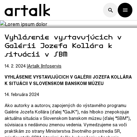
Vyhlásenie vystavujúcich v
Galérii Jozefa Kollára k
situácii v SBM
14. 2. 2024
Artalk
Infoservis
VYHLÁSENIE VYSTAVUJÚCICH V GALÉRII JOZEFA KOLLÁRA
K SITUÁCII V SLOVENSKOM BANSKOM MÚZEU
14. februára 2024
Ako autorky a autorov, zapojených do výstavného programu
Galérie Jozefa Kollára (ďalej “GaJK”), nás hlboko znepokojuje
aktuálna situácia v Slovenskom banskom múzeu (ďalej “SBM”),
súvisiaca s nedávnou zmenou vedenia. Vymedzujeme sa voči
praktikám zo strany Ministerstva životného prostredia SR,