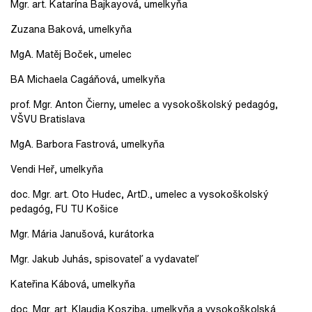
Mgr. art. Katarína Bajkayová, umelkyňa
Zuzana Baková, umelkyňa
MgA. Matěj Boček, umelec
BA Michaela Cagáňová, umelkyňa
prof. Mgr. Anton Čierny, umelec a vysokoškolský pedagóg,
VŠVU Bratislava
MgA. Barbora Fastrová, umelkyňa
Vendi Heř, umelkyňa
doc. Mgr. art. Oto Hudec, ArtD., umelec a vysokoškolský
pedagóg, FU TU Košice
Mgr. Mária Janušová, kurátorka
Mgr. Jakub Juhás, spisovateľ
a vydavateľ
Kateřina Kábová, umelkyňa
doc. Mgr. art. Klaudia Kosziba, umelkyňa a vysokoškolská