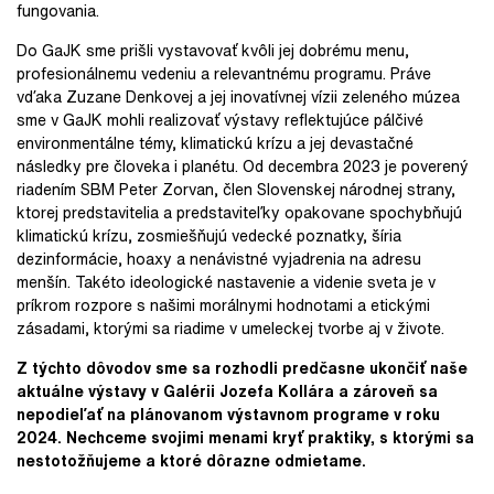
fungovania.
Do GaJK sme prišli vystavovať kvôli jej dobrému menu,
profesionálnemu vedeniu a relevantnému programu. Práve
vďaka Zuzane Denkovej a jej inovatívnej vízii zeleného múzea
sme v GaJK mohli realizovať výstavy reflektujúce pálčivé
environmentálne témy, klimatickú krízu a jej devastačné
následky pre človeka i planétu. Od decembra 2023 je poverený
riadením SBM Peter Zorvan, člen Slovenskej národnej strany,
ktorej predstavitelia a predstaviteľky opakovane spochybňujú
klimatickú krízu, zosmiešňujú vedecké poznatky, šíria
dezinformácie, hoaxy a nenávistné vyjadrenia na adresu
menšín. Takéto ideologické nastavenie a videnie sveta je v
príkrom rozpore s našimi morálnymi hodnotami a etickými
zásadami, ktorými sa riadime v umeleckej tvorbe aj v živote.
Z týchto dôvodov sme sa rozhodli predčasne ukončiť naše
aktuálne výstavy v Galérii Jozefa Kollára a zároveň sa
nepodieľať na plánovanom výstavnom programe v roku
2024. Nechceme svojimi menami kryť praktiky, s ktorými sa
nestotožňujeme a ktoré dôrazne odmietame.