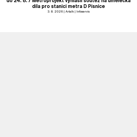
do 24. 8. / Metroprojekt vyhlásil soutěž na umělecká
díla pro stanici metra D Písnice
3. 8. 2026
Artalk
Infoservis