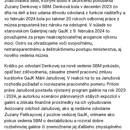
zriaďovateľa SBM, ktorými došlo k ukončeniu pôsobenia
Zuzany Denkovej v SBM. Denková bola v decembri 2023 zo
dňa na deň a bez udania dôvodu odvolaná z funkcie riaditeľky a
vo februári 2024 bola po takmer 20 rokoch odbornej práce z
múzea prepustená bez nároku na odstupné. V súlade so
stanoviskom Galerijnej rady GaJK z 9. februára 2024 to
považujeme za prejav neakceptovateľnej arogancie výkonu
moci. Ostro sa ohradzujeme voči svojvoľnému,
netransparentnému a deštruktívnemu postupu ministerstva, aj
nového vedenia múzea.
Krátko po odvolaní Denkovej sa nové vedenie SBM pokúsilo,
opäť bez zdôvodnenia, zásadne zmeniť pracovnú zmluvu
kurátorke GaJK Márii Janušovej. V reakcii na to sa Janušová
rozhodla požiadať o rozviazanie pracovného pomeru. Pritom
práve Janušová postavila výstavný program galérie na rok 2023
i 2024, je autorkou scenárov plánovaných stálych expozícií v
galérii a získala finančné prostriedky na ich vybudovanie.
Avizovaný odchod Janušovej, ako aj nedávne odvolanie
Zuzany Paškayovej z pozície vedúcej GaJK, vnímame ako
pokus vedenia SBM o destabilizáciu a rozvrat dobre
rozbehnutej galérie či znemožnenie jej ďalšieho zmysluplného