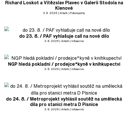
Richard Loskot a Vítězslav Plavec v Galerii Stodola na
Klenové
3. 8. 2026
Artalk
Fotoreporty
do 23. 8. / PAF vyhlašuje call na nové dílo
3. 8. 2026
Artalk
Infoservis
NGP hledá pokladní / prodejce*kyně v knihkupectví
3. 8. 2026
Artalk
Infoservis
do 24. 8. / Metroprojekt vyhlásil soutěž na umělecká
díla pro stanici metra D Písnice
3. 8. 2026
Artalk
Infoservis