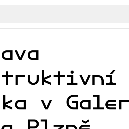
tava
struktivní
ika v Gale
ta Plzně