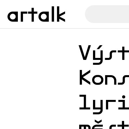
Výs
Kon
lyr
měs