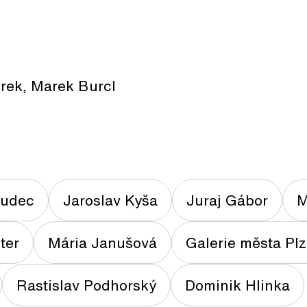
urek, Marek Burcl
Hudec
Jaroslav Kyša
Juraj Gábor
M
ter
Mária Janušová
Galerie města Pl
Rastislav Podhorský
Dominik Hlinka