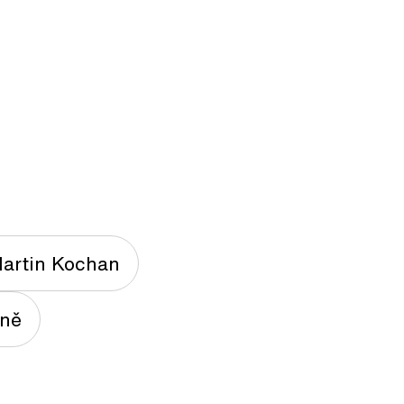
artin Kochan
zně