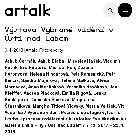
Výstava Vybrané vidění v
Ústí nad Labem
9. 1. 2018
Artalk
Fotoreporty
Jakub Čermák, Jakub Dlabal, Miroslav Hašek, Vladimír
Havlík, Eva Hnatová, Michael Hon, Zuzana
Horonyová, Helena Hingarová, Petr Kamenický, Petr
Kunčík, Sandra Majerová, Helena Málková, Alena
Marešová, Anna Martínková, Veronika Nováková, Jan
Pfeiffer, Andrea Piačková, Emília Rigová, Lenka
Soukupová, Dominika Šimková, Magdalena
Šťastníková, Margita Titlová Ylovsky, Martin Velíšek, Vít
Vodenka / Vybrané vidění. Pozice a strategie výtvarné
tvorby v procesu vzdělávání / kurátorka: Eva Mráziková /
Galerie Emila Filly / Ústí nad Labem / 7. 12. 2017 – 25. 1.
2018