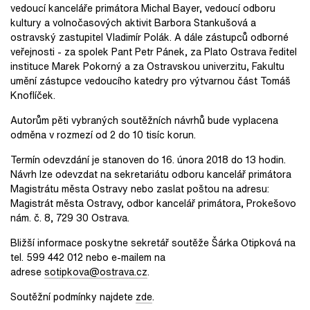
vedoucí kanceláře primátora Michal Bayer, vedoucí odboru
kultury a volnočasových aktivit Barbora Stankušová a
ostravský zastupitel Vladimír Polák. A dále zástupců odborné
veřejnosti - za spolek Pant Petr Pánek, za Plato Ostrava ředitel
instituce Marek Pokorný a za Ostravskou univerzitu, Fakultu
umění zástupce vedoucího katedry pro výtvarnou část Tomáš
Knoflíček.
Autorům pěti vybraných soutěžních návrhů bude vyplacena
odměna v rozmezí od 2 do 10 tisíc korun.
Termín odevzdání je stanoven do 16. února 2018 do 13 hodin.
Návrh lze odevzdat na sekretariátu odboru kancelář primátora
Magistrátu města Ostravy nebo zaslat poštou na adresu:
Magistrát města Ostravy, odbor kancelář primátora, Prokešovo
nám. č. 8, 729 30 Ostrava.
Bližší informace poskytne sekretář soutěže Šárka Otipková na
tel. 599 442 012 nebo e-mailem na
adrese
sotipkova@ostrava.cz
.
Soutěžní podmínky najdete
zde
.