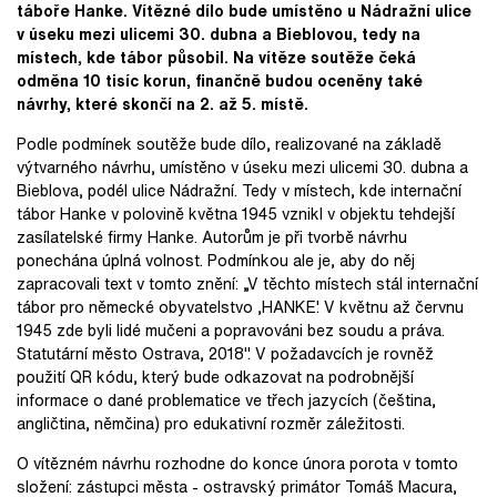
táboře Hanke. Vítězné dílo bude umístěno u Nádražní ulice
v úseku mezi ulicemi 30. dubna a Bieblovou, tedy na
místech, kde tábor působil. Na vítěze soutěže čeká
odměna 10 tisíc korun, finančně budou oceněny také
návrhy, které skončí na 2. až 5. místě.
Podle podmínek soutěže bude dílo, realizované na základě
výtvarného návrhu, umístěno v úseku mezi ulicemi 30. dubna a
Bieblova, podél ulice Nádražní. Tedy v místech, kde internační
tábor Hanke v polovině května 1945 vznikl v objektu tehdejší
zasílatelské firmy Hanke. Autorům je při tvorbě návrhu
ponechána úplná volnost. Podmínkou ale je, aby do něj
zapracovali text v tomto znění: „V těchto místech stál internační
tábor pro německé obyvatelstvo ,HANKE'. V květnu až červnu
1945 zde byli lidé mučeni a popravováni bez soudu a práva.
Statutární město Ostrava, 2018". V požadavcích je rovněž
použití QR kódu, který bude odkazovat na podrobnější
informace o dané problematice ve třech jazycích (čeština,
angličtina, němčina) pro edukativní rozměr záležitosti.
O vítězném návrhu rozhodne do konce února porota v tomto
složení: zástupci města - ostravský primátor Tomáš Macura,