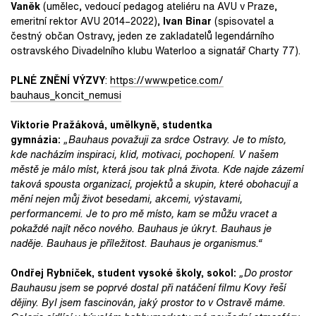
Vaněk
(umělec, vedoucí pedagog ateliéru na AVU v Praze,
emeritní rektor AVU 2014–2022),
Ivan Binar
(spisovatel a
čestný občan Ostravy, jeden ze zakladatelů legendárního
ostravského Divadelního klubu Waterloo a signatář Charty 77).
PLNÉ ZNĚNÍ VÝZVY
:
https://www.petice.com/
bauhaus_koncit_nemusi
Viktorie Pražáková, umělkyně, studentka
gymnázia:
„Bauhaus považuji za srdce Ostravy. Je to místo,
kde nacházím inspiraci, klid, motivaci, pochopení. V našem
městě je málo míst, která jsou tak plná života. Kde najde zázemí
taková spousta organizací, projektů a skupin, které obohacují a
mění nejen můj život besedami, akcemi, výstavami,
performancemi. Je to pro mě místo, kam se můžu vracet a
pokaždé najít něco nového. Bauhaus je úkryt. Bauhaus je
naděje. Bauhaus je příležitost. Bauhaus je organismus.“
Ondřej Rybníček, student vysoké školy, sokol:
„Do prostor
Bauhausu jsem se poprvé dostal při natáčení filmu Kovy řeší
dějiny. Byl jsem fascinován, jaký prostor to v Ostravě máme.