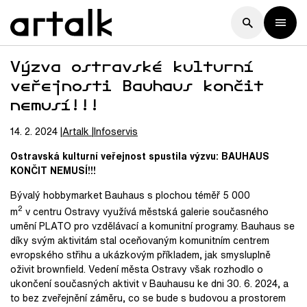
Výzva ostravské kulturní
veřejnosti Bauhaus končit
nemusí!!!
14. 2. 2024
Artalk
Infoservis
Ostravská kulturní veřejnost spustila výzvu: BAUHAUS
KONČIT NEMUSÍ!!!
Bývalý hobbymarket Bauhaus s plochou téměř 5 000
2
m
v centru Ostravy využívá městská galerie současného
umění PLATO pro vzdělávací a komunitní programy. Bauhaus se
díky svým aktivitám stal oceňovaným komunitním centrem
evropského střihu a ukázkovým příkladem, jak smysluplně
oživit brownfield. Vedení města Ostravy však rozhodlo o
ukončení současných aktivit v Bauhausu ke dni 30. 6. 2024, a
to bez zveřejnění záměru, co se bude s budovou a prostorem