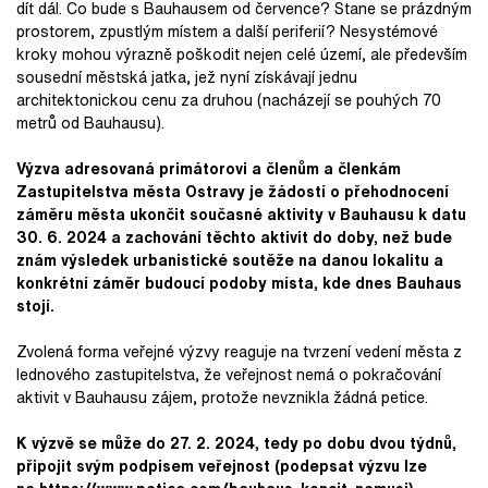
dít dál. Co bude s Bauhausem od července? Stane se prázdným
prostorem, zpustlým místem a další periferií? Nesystémové
kroky mohou výrazně poškodit nejen celé území, ale především
sousední městská jatka, jež nyní získávají jednu
architektonickou cenu za druhou (nacházejí se pouhých 70
metrů od Bauhausu).
Výzva adresovaná primátorovi a členům a členkám
Zastupitelstva města Ostravy je žádostí o přehodnocení
záměru města ukončit současné aktivity v Bauhausu k datu
30. 6. 2024 a zachování těchto aktivit do doby, než bude
znám výsledek urbanistické soutěže na danou lokalitu a
konkrétní záměr budoucí podoby místa, kde dnes Bauhaus
stojí.
Zvolená forma veřejné výzvy reaguje na tvrzení vedení města z
lednového zastupitelstva, že veřejnost nemá o pokračování
aktivit v Bauhausu zájem, protože nevznikla žádná petice.
K výzvě se může do 27. 2. 2024, tedy po dobu dvou týdnů,
připojit svým podpisem veřejnost (podepsat výzvu lze