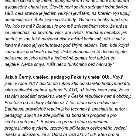
Galerie sídlící v bývalém hobbymarketu má nevšední atmosféru
a jedinečný charakter. Člověk není sevřen stěnami jednotlivých
sálů, celá stavba je jedním velkým jevištěm, na kterém vystupují
umělecká díla. Řekl jsem si už tehdy: Galerie v hobby marketu!
No, kdo to má? Bauhaus je pro mě ztělesněním toho, že krása
se nenachází na povrchu věcí, ale uvnitř. Bauhaus nenabízí jen
umění, je zde také možnost číst v místní knihovně, dát si pití v
kavárně nebo jej vychutnávat pod širým nebem. Tam, kde kdysi
zahradníci prodávali rostliny. Jistě, Bauhaus je tu dočasně, ale
pokusme se jeho náplň a jedinečné genius loci udržet co
nejdéle. Nemá smysl rušit něco funkčního bez náhrady.“
Jakub Černý, umělec, pedagog Fakulty umění OU:
„Když
jsem v roce 2017 dostal do rukou klíč od starého hobbymarketu
jako začínající technik galerie PLATO, už tehdy jsem tušil, že se
stávám součástí projektu, který v České republice nemá obdoby.
Přestože od té doby uběhlo už 7 let, stále se s hrdostí do
Bauhausu pravidelně vracím jako technický specialista, autor i
pedagog, abych se zde podílel na bohatém programu pro
širokou veřejnost. Budova se pro mě stala symbolem
progresivního myšlení, vzorovým příkladem osvíceného vedení
města a důkazem, že si Ostrava váží aktivit lidí, kteří pro ni