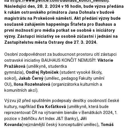
na
https://www.petice.com/
bauhaus_koncit_nemusi
).
Následující den, 28. 2. 2024 v 16 hodin, bude výzva předána
k rukám ostravského primátora Jana Dohnala v budově
magistrátu na Prokešově náměstí. Akt předání výzvy bude
současně zahájením happeningu Štafeta pro Bauhaus a
první možností pro média potkat se osobně s iniciátory
výzvy. Zástupci iniciativy se osobně zúčastní i jednání na
Zastupitelstvu města Ostravy dne 27. 3. 2024.
Osobní zodpovědnost za budoucnost prostoru cítí zástupci
ostravské iniciativy BAUHAUS KONČIT NEMUSÍ!!!:
Viktorie
Pražáková
(umělkyně, studentka
gymnázia),
Ondřej Rybníček
(
student vysoké školy,
sokol),
Jakub Černý
(umělec, pedagog Fakulty umění
OU),
Ilona Rozehnalová
(organizátorka kulturních a
komunitních akcí).
Výzvu již před spuštěním podepsaly desítky osobností české
kultury, například
Eva Koťátková
(
umělkyně, která bude
reprezentovat ČR na výtvarném bienále v Benátkách 2024, 1.
pozice v žebříčku Art Index J&T Banky),
Jiří
Kovanda
(nejznámější český konceptuální umělec),
Tomáš