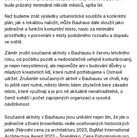
bude prázdný minimálně několik měsíců, spíše let.
Než budeme znát výsledky urbanistické soutěže a konkrétní
plán, jak s lokalitou naložit, může Bauhaus dále sloužit jako
jedinečné a funkční komunitní místo, navíc za minimální
prostředky v porovnání s místy podobného rozsahu a dopadu
ve světě.
Záměr zrušit současné aktivity v Bauhausu k červnu letošního
roku, od počátku pozdě a nedostatečně veřejně komunikovaný,
je nejen nesystémový, ale nepomůže ani v budování důvěry u
mladých kreativních lidí, které nutně potřebujeme v Ostravě
udržet. Zrušením současných aktivit v Bauhausu ve chvíli, kdy
to ještě není nutné, město těmto lidem zbytečně bere zásadní
místo, které využívají a je pro ně aktuálně nenahraditelné, o
čemž svědčí i počet zapojených organizací a vysoká
návštěvnost.
Současné aktivity v Bauhausu jsou unikátní nejen tím, že jde o
jedinečné oživení brownfieldu vedle oceňovaných historických
jatek (Národní cena za architekturu 2023, BigMat International
Architecture Award 2023 – Španělsko, Cena Patromonium pro