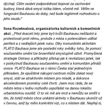
dýchají. Cítím osobní zodpovědnost bojovat za zachování
budovy, která dává smysl tolika lidem, včetně mě. Věřím ve
fungování Bauhausu do doby, než bude legitimně rozhodnuto o
jeho osudu.“
Ilona Rozehnalová, organizátorka kulturních a komunitních
akcí:
„Před dvaceti lety jsme byli kvůli Bauhausu nešťastní a
protestovali proti němu, protože z místa s potenciálem udělal
periferii a z vedlejších jatek ruinu. Díky komunitním aktivitám
PLATO Bauhaus jsme ale poslední roky svědky toho, že pomocí
současného umění lze brownfield smysluplně oživit. Promyšlená
strategie Ostravy a příkladný přístup jak k revitalizaci jatek, tak
v poskytnutí Bauhausu současnému umění a komunitám přináší
ovoce. PLATO Bauhaus se v rámci Česka stal jedinečným
příkladem, že opuštěné nákupní centrum může získat nový
smysl, stát se atraktivním místem pro mladé, a dokonce
akcelerátorem proměny celé čtvrti. Jsem moc ráda, že se
město letos v lednu rozhodlo uspořádat na danou lokalitu
urbanistickou soutěž. O to víc mě ale mrzí a nemůžu se smířit s
tím, že totéž město chce unikátní aktivity v Bauhausu ukončit už
v červnu, aniž by mělo konkrétní vizi, co s místem dál. Nepřeji si,