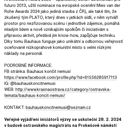
futuro 2013, užší nominace na evropské ocenění Mies van der
Rohe Awards 2024 jako jediná stavba z ČR), ale také tím, že
zkušený tým PLATO, který dnes v jatkách sídlí, v něm vytváří
prostor pro nezřizovanou scénu i jednotlivé zájemce, pomáhá
mladým lidem a nově vznikajícím spolkům či iniciativám s
přípravou aktivit, předává jim know-how, zapůjčuje techniku.
Díky tomu Bauhaus funguje jako unikátní a odbornou veřejností
oceňované nízkoprahové komunitní místo s velmi nízkými
náklady na personál.
PODROBNÉ INFORMACE:
FB stránka: Bauhaus končit nemusí
https://www.facebook.com/
profile.php?id=61556285917113
IG: @bauhauskoncitnemusi
WEB:
http://www.krasnaostrava.
cz/category/ostravska-
temata/
bauhaus-koncit-nemusi/
KONTAKT:
bauhauskoncitnemusi@
seznam.cz
Veřejné vyjádření iniciátorů výzvy se uskuteční
28. 2. 2024
v budově ostravského magistrátu na Prokešově náměstí