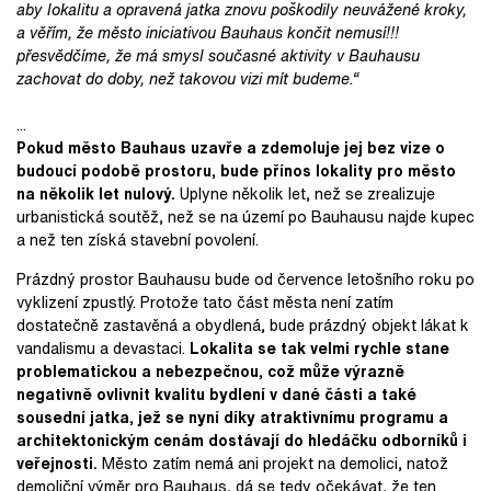
aby lokalitu a opravená jatka znovu poškodily neuvážené kroky,
a věřím, že město iniciativou Bauhaus končit nemusí!!!
přesvědčíme, že má smysl současné aktivity v Bauhausu
zachovat do doby, než takovou vizi mít budeme.“
...
Pokud město Bauhaus uzavře a zdemoluje jej bez vize o
budoucí podobě prostoru, bude přínos lokality pro město
na několik let nulový.
Uplyne několik let, než se zrealizuje
urbanistická soutěž, než se na území po Bauhausu najde kupec
a než ten získá stavební povolení.
Prázdný prostor Bauhausu bude od července letošního roku po
vyklizení zpustlý. Protože tato část města není zatím
dostatečně zastavěná a obydlená, bude prázdný objekt lákat k
vandalismu a devastaci.
Lokalita se tak velmi rychle stane
problematickou a nebezpečnou, což může výrazně
negativně ovlivnit kvalitu bydlení v dané části a také
sousední jatka, jež se nyní díky atraktivnímu programu a
architektonickým cenám dostávají do hledáčku odborníků i
veřejnosti.
Město zatím nemá ani projekt na demolici, natož
demoliční výměr pro Bauhaus, dá se tedy očekávat, že ten