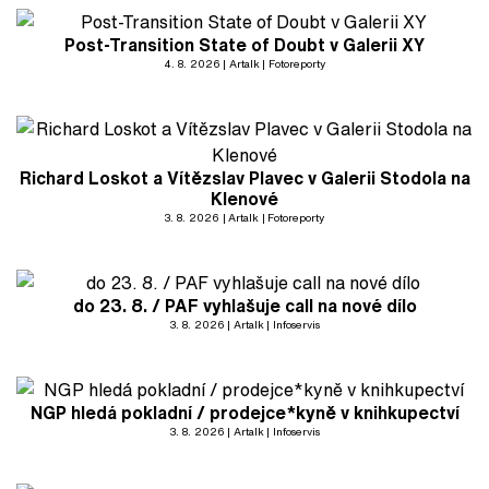
Post-Transition State of Doubt v Galerii XY
4. 8. 2026
Artalk
Fotoreporty
Richard Loskot a Vítězslav Plavec v Galerii Stodola na
Klenové
3. 8. 2026
Artalk
Fotoreporty
do 23. 8. / PAF vyhlašuje call na nové dílo
3. 8. 2026
Artalk
Infoservis
NGP hledá pokladní / prodejce*kyně v knihkupectví
3. 8. 2026
Artalk
Infoservis