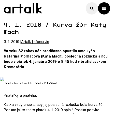
4. 1. 2018 / Kurva žúr Katy
Mach
3. 1. 2019
Artalk
Infoservis
Vo veku 32 rokov nás predčasne opustila umelkyňa
Katarína Morháčová (Kata Mach), posledná rozlúčka s ňou
bude v piatok 4. januára 2019 o 8.45 hod v bratislavskom
Krematóriu.
Katarína Morháčová, foto: Katarína Poliačiková
Priateľky a priatelia,
Katka vzdy chcela, aby jej posledná rozlúčka bola kurva žúr.
Poďme jej to tento piatok 4. 1. 2019 splniť. Prosím pozvite