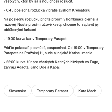
všetkých, ktorí by sa s ňou chceli rozlúčiť.
- 8:45 posledná rozlúčka v bratislavskom Krematóriu
Na poslednú rozlúčku príďte prosím v kombinácii čiernej a
ružovej. Noste prosím ružové kvety, chceme to zaplaviť jej
obľúbenými farbami.
- 19:00 kurva kar v Temporary Parapet
Príďte pokecať, posmútiť, pospomínať. Od 19:00 v Temporary
Parapete na Pražskej 11, bude aj nejaké Katine umenie.
- 22:00 kurva žúr pre všetkých Katiných blízkych vo Fuge,
zahrajú Adacta, Jano Doe a Kabal.
Slovensko
Temporary Parapet
Kata Mach