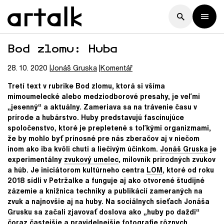
Bod zlomu: Huba
28. 10. 2020
Jonáš
Gruska
Komentář
Tretí text v rubrike Bod zlomu, ktorá si všíma
mimoumelecké alebo medziodborové presahy, je veľmi
„jesenný“ a aktuálny. Zameriava sa na trávenie času v
prírode a hubárstvo. Huby predstavujú fascinujúce
spoločenstvo, ktoré je prepletené s toľkými organizmami,
že by mohlo byť prínosné pre nás zberačov aj v niečom
inom ako iba kvôli chuti a liečivým účinkom.
Jonáš Gruska
je
experimentálny
zvukový umelec
, milovník prírodných zvukov
a húb. Je iniciátorom kultúrneho centra
LOM
, ktoré od roku
2018 sídli v Petržalke a funguje aj ako otvorené študijné
zázemie a knižnica techniky a publikácií zameraných na
zvuk a najnovšie aj na huby. Na sociálnych sieťach Jonáša
Grusku sa začali zjavovať doslova ako „huby po daždi“
čoraz častejšie a pravidelnejšie fotografie rôznych