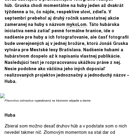
húb. Gruska chodí momentálne na huby jeden až dvakrát
týždenne a to, čo nájde, respektíve uloví, zdieľa. V
septembri prebehol aj druhý ročník samostatnej akcie
zameranej na huby s názvom
mykoLom
. Táto hubárska
iniciatíva nemá zatiaľ pevné formálne hranice, ide o
nadšenie pre huby a ich fotografovanie, ale časť fotografií
bude uverejnených aj v jednej brožúre, ktorú Jonáš Gruska
vytvára pre Mestské lesy Bratislava. Nadšenie hubami a
hubárstvom dospelo až k napísaniu vlastnej publikácie.
Nasledujúci text je rozpracovanou ukážkou práve z nej.
Nesie podobne ako väčšina jeho iných doposiaľ
realizovaných projektov jednoznačný a jednoduchý názov –
Huba.
Pleurotus ostreatus
vypestovaný na kávovom odpade a slame
Huba
Zbieral som možno desať druhov húb a v podstate som o nich
nevedel takmer nič. Zlomovým momentom sa stal dar od