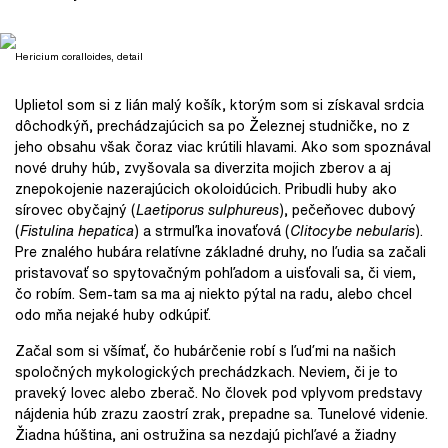
Hericium coralloides, detail
Uplietol som si z lián malý košík, ktorým som si získaval srdcia
dôchodkýň, prechádzajúcich sa po Železnej studničke, no z
jeho obsahu však čoraz viac krútili hlavami. Ako som spoznával
nové druhy húb, zvyšovala sa diverzita mojich zberov a aj
znepokojenie nazerajúcich okoloidúcich. Pribudli huby ako
sírovec obyčajný (
Laetiporus sulphureus
), pečeňovec dubový
(
Fistulina hepatica
) a strmuľka inovaťová (
Clitocybe nebularis
).
Pre znalého hubára relatívne základné druhy, no ľudia sa začali
pristavovať so spytovačným pohľadom a uisťovali sa, či viem,
čo robím. Sem-tam sa ma aj niekto pýtal na radu, alebo chcel
odo mňa nejaké huby odkúpiť.
Začal som si všímať, čo hubárčenie robí s ľuďmi na našich
spoločných mykologických prechádzkach. Neviem, či je to
praveký lovec alebo zberač. No človek pod vplyvom predstavy
nájdenia húb zrazu zaostrí zrak, prepadne sa. Tunelové videnie.
Žiadna húština, ani ostružina sa nezdajú pichľavé a žiadny