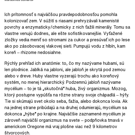
Ich prítomnosť s najväčšou pravdepodobnosťou pomohla
kolonizovať zem. V súžití s riasami prehryzávali kamenisté
povrchy a enzymaticky/chemicky z nich ťažili minerály. Tomu sa
vlastne venujú dodnes, ale ešte sofistikovanejšie. Vyťažené
zložky vedia meniť so stromami za cukor a presúvať ich po lese
ako po zásobovacej vlakovej sieti. Pumpujú vodu z hlbín, kam
koreň ‒ rhizome nedosiahne.
Rýchly prehľad ich anatómie: to, čo my nazývame hubami, sú
len plodnice. Jablká na jabloni, ale jabloň je skrytá pod zemou
alebo v dreve. Huby vlastne vyzerajú trochu ako koreňový
systém, no menej hierarchický. Podzemnú jabloň nazývame
mycélium ‒ to je tá „skutočná“ huba, živý organizmus. Mozog,
ktorý postupne vypúšťa na rôzne strany svoje chápadlá ‒ hýfy.
Tie si skúmajú svet okolo seba, ťažia, alebo dokonca lovia. Ak
na jednej strane pribúdajú a na druhej odumierajú, mycélium sa
dokonca „hýbe“ po krajine. Najväčšie zaznamené mycélium je
zároveň najväčší organizmus na svete ‒ podpňovka tmavá v
americkom Oregone má vraj plošne viac než 9 kilometrov
štvorcových.