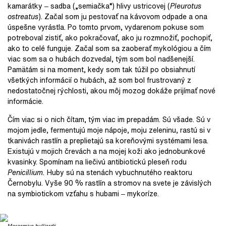
kamarátky ‒ sadba („semiačka“) hlivy ustricovej (
Pleurotus
ostreatus
). Začal som ju pestovať na kávovom odpade a ona
úspešne vyrástla. Po tomto prvom, vydarenom pokuse som
potreboval zistiť, ako pokračovať, ako ju rozmnožiť, pochopiť,
ako to celé funguje. Začal som sa zaoberať mykológiou a čím
viac som sa o hubách dozvedal, tým som bol nadšenejší.
Pamätám si na moment, kedy som tak túžil po obsiahnutí
všetkých informácií o hubách, až som bol frustrovaný z
nedostatočnej rýchlosti, akou môj mozog dokáže prijímať nové
informácie.
Čím viac si o nich čítam, tým viac im prepadám. Sú všade. Sú v
mojom jedle, fermentujú moje nápoje, moju zeleninu, rastú si v
tkanivách rastlín a preplietajú sa koreňovými systémami lesa.
Existujú v mojich črevách a na mojej koži ako jednobunkové
kvasinky. Spomínam na liečivú antibiotickú pleseň rodu
Penicillium.
Huby sú na stenách vybuchnutého reaktoru
Černobylu. Vyše 90 % rastlín a stromov na svete je závislých
na symbiotickom vzťahu s hubami ‒ mykoríze.
Marasmius bulliardii