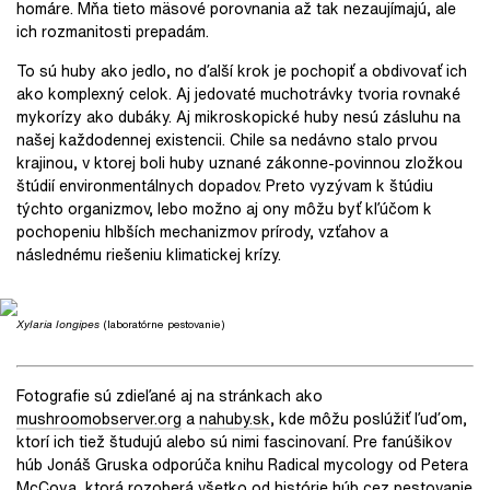
homáre. Mňa tieto mäsové porovnania až tak nezaujímajú, ale
ich rozmanitosti prepadám.
To sú huby ako jedlo, no ďalší krok je pochopiť a obdivovať ich
ako komplexný celok. Aj jedovaté muchotrávky tvoria rovnaké
mykorízy ako dubáky. Aj mikroskopické huby nesú zásluhu na
našej každodennej existencii. Chile sa nedávno stalo prvou
krajinou, v ktorej boli huby uznané zákonne-povinnou zložkou
štúdií environmentálnych dopadov. Preto vyzývam k štúdiu
týchto organizmov, lebo možno aj ony môžu byť kľúčom k
pochopeniu hlbších mechanizmov prírody, vzťahov a
následnému riešeniu klimatickej krízy.
Xylaria longipes
(laboratórne pestovanie)
Fotografie sú zdieľané aj na stránkach ako
mushroomobserver.org
a
nahuby.sk
, kde môžu poslúžiť ľuďom,
ktorí ich tiež študujú alebo sú nimi fascinovaní. Pre fanúšikov
húb Jonáš Gruska odporúča knihu Radical mycology od Petera
McCoya, ktorá rozoberá všetko od histórie húb cez pestovanie