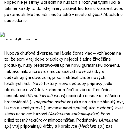
kopec nie je strmý. Bol som na hubách s rôznymi typmi ľudí a
takmer každý to do istej miery zažíval. Inú formu koncentrácie,
pozornosti. Možno nám niečo také v meste chýba? Absolútne
sústredenie.
Schyzophyllum commune.
Hubová chuťová diverzita ma lákala čoraz viac ‒ vzhľadom na
to, že som v tej dobe prakticky nejedol žiadne živočíšne
produkty, huby predstavovali úplne novú gurmánsku doménu.
Tak ako milovníci syrov môžu zažívať nové zážitky s
cudzokrajným dovozom, ja som skúšal chute nových,
lokálnych húb. Nové textúry, nové spôsoby prípravy jedla
obohatené o zážitok z vlastnoručného zberu. Tanečnica
cesnaková (
Mycetinis alliaceus
) namiesto cesnaku, prášnica
bradavičnatá (
Lycoperdon perlatum
) ako na grile zmäknutý syr,
lakovka ametystová (
Laccaria amethystina
) ako ozdobný kvet
alebo uchovec bazový (
Auricularia auricula-judae
) čoby
príležitostný textúrový mimozemšťan. Podpňovky (
Armillaria
sp.
) vraj pripomínajú držky a korálovce (
Hericium sp.
) zas