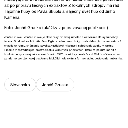
až po prípravu liečivých extraktov. Z lokálnych zdrojov má rád
Tajomné huby od Pavla Škublu a Báječný svět hub od Jiřího
Kamena.
Foto:
Jonáš Gruska (ukážky z pripravovanej publikácie)
Jonáš Gruska
| Jonáš Gruska je slovenský zvukový umelec a experimentálny hudobný
tvorca. Študoval na Inštitúte Sonológie v holandskom Hágu. Jeho hlavným zameraním sú
chaotické rytmy, skúmanie psychoakustických vlastností nahrávania zvuku v teréne.
Pracuje v netradičných prostrediach a verejných priestoroch, ktoré sa pokúša meniť s
konkrétne vytvorenými zvukmi. V roku 2011 založil vydavateľstvo LOM. V súčasnosti sa
paralelne venuje novej platforme bioLOM, kde skúma fermentáciu, pestovanie húb a rias.
Slovensko
Jonáš Gruska