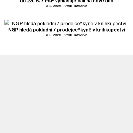
do 23. 8. / PAF vyhlašuje call na nové dílo
3. 8. 2026
Artalk
Infoservis
NGP hledá pokladní / prodejce*kyně v knihkupectví
3. 8. 2026
Artalk
Infoservis