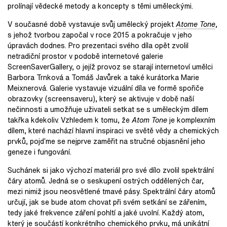
prolínají vědecké metody a koncepty s těmi uměleckými.
V současné době vystavuje svůj umělecký projekt
Atome Tone
,
s jehož tvorbou započal v roce 2015 a pokračuje v jeho
úpravách dodnes. Pro prezentaci svého díla opět zvolil
netradiční prostor v podobě internetové galerie
ScreenSaverGallery, o jejíž provoz se starají internetoví umělci
Barbora Trnková a Tomáš Javůrek a také kurátorka Marie
Meixnerová. Galerie vystavuje vizuální díla ve formě spořiče
obrazovky (screensaveru), který se aktivuje v době naší
nečinnosti a umožňuje uživateli setkat se s uměleckým dílem
takřka kdekoliv. Vzhledem k tomu, že
Atom Tone
je komplexním
dílem, které nachází hlavní inspiraci ve světě vědy a chemických
prvků, pojďme se nejprve zaměřit na stručné objasnění jeho
geneze i fungování.
Suchánek si jako výchozí materiál pro své dílo zvolil spektrální
čáry atomů. Jedná se o seskupení ostrých oddělených čar,
mezi nimiž jsou neosvětlené tmavé pásy. Spektrální čáry atomů
určují, jak se bude atom chovat při svém setkání se zářením,
tedy jaké frekvence záření pohltí a jaké uvolní. Každý atom,
který je součástí konkrétního chemického prvku, má unikátní