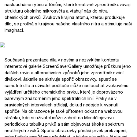
nasloucháme rytmu a tónům, které kreativně zprostředkovávají
strukturu okolního mikrosvěta a vtahují nás do nitra
chemických prvků. Zvuková krajina atomu, kterou produkuje
dílo, se prolíná s krajinou našeho vlastního nitra a stimuluje naši
imaginaci.
Současná prezentace díla v novém a nezvyklém kontextu
internetové galerie ScreenSaverGallery umožňuje průzkum jeho
dalších rovin a alternativních způsobů jeho zprostředkování
divákovi. Jakmile se aktivuje spořič obrazovky, spustí se
samotné dílo a uživatel počítače může naslouchat zvukovému
vyjádření určitého chemického prvku, které je doprovázeno
barevným znázorněním jeho spektrálních linií. Prvky se v
pravidelných intervalech střídají, dokud nedojde k vypnutí
spořiče. Na obrazovce je také přítomen odkaz na webovou
stránku, kde si uživatel může zahrát na Mendělejevovu
periodickou tabulku prvků a sám objevovat široké spektrum
neotřelých zvuků. Spořič obrazovky přináší prvek překvapení,
neboť nikdy nemůžeme předvídat, v jakém okamžiku či situaci