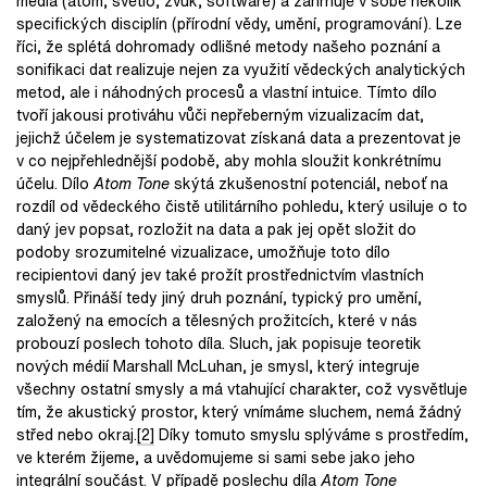
média (atom, světlo, zvuk, software) a zahrnuje v sobě několik
specifických disciplín (přírodní vědy, umění, programování). Lze
říci, že splétá dohromady odlišné metody našeho poznání a
sonifikaci dat realizuje nejen za využití vědeckých analytických
metod, ale i náhodných procesů a vlastní intuice. Tímto dílo
tvoří jakousi protiváhu vůči nepřeberným vizualizacím dat,
jejichž účelem je systematizovat získaná data a prezentovat je
v co nejpřehlednější podobě, aby mohla sloužit konkrétnímu
účelu. Dílo
Atom Tone
skýtá zkušenostní potenciál, neboť na
rozdíl od vědeckého čistě utilitárního pohledu, který usiluje o to
daný jev popsat, rozložit na data a pak jej opět složit do
podoby srozumitelné vizualizace, umožňuje toto dílo
recipientovi daný jev také prožít prostřednictvím vlastních
smyslů. Přináší tedy jiný druh poznání, typický pro umění,
založený na emocích a tělesných prožitcích, které v nás
probouzí poslech tohoto díla. Sluch, jak popisuje teoretik
nových médií Marshall McLuhan, je smysl, který integruje
všechny ostatní smysly a má vtahující charakter, což vysvětluje
tím, že akustický prostor, který vnímáme sluchem, nemá žádný
střed nebo okraj.
[2]
Díky tomuto smyslu splýváme s prostředím,
ve kterém žijeme, a uvědomujeme si sami sebe jako jeho
integrální součást. V případě poslechu díla
Atom Tone