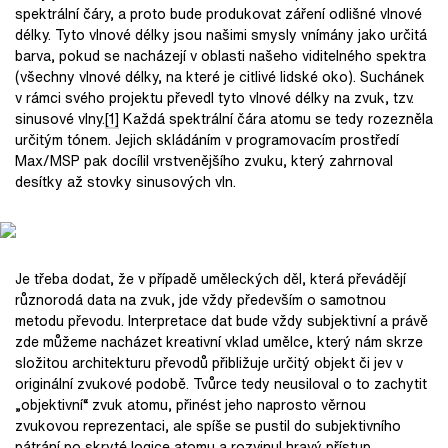
spektrální čáry, a proto bude produkovat záření odlišné vlnové
délky. Tyto vlnové délky jsou našimi smysly vnímány jako určitá
barva, pokud se nacházejí v oblasti našeho viditelného spektra
(všechny vlnové délky, na které je citlivé lidské oko). Suchánek
v rámci svého projektu převedl tyto vlnové délky na zvuk, tzv.
sinusové vlny.
[1]
Každá spektrální čára atomu se tedy rozezněla
určitým tónem. Jejich skládáním v programovacím prostředí
Max/MSP pak docílil vrstvenějšího zvuku, který zahrnoval
desítky až stovky sinusových vln.
Je třeba dodat, že v případě uměleckých děl, která převádějí
různorodá data na zvuk, jde vždy především o samotnou
metodu převodu. Interpretace dat bude vždy subjektivní a právě
zde můžeme nacházet kreativní vklad umělce, který nám skrze
složitou architekturu převodů přibližuje určitý objekt či jev v
originální zvukové podobě. Tvůrce tedy neusiloval o to zachytit
„objektivní“ zvuk atomu, přinést jeho naprosto věrnou
zvukovou reprezentaci, ale spíše se pustil do subjektivního
pátrání po skryté logice atomu a rozvinul hravý přístup