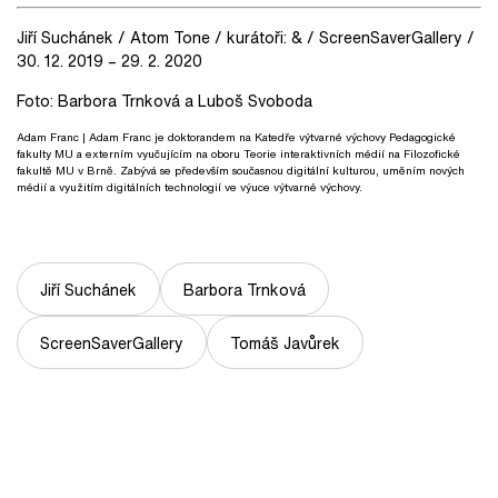
Jiří Suchánek / Atom Tone / kurátoři: & / ScreenSaverGallery /
30. 12. 2019 – 29. 2. 2020
Foto: Barbora Trnková a Luboš Svoboda
Adam Franc
| Adam Franc je doktorandem na Katedře výtvarné výchovy Pedagogické
fakulty MU a externím vyučujícím na oboru Teorie interaktivních médií na Filozofické
fakultě MU v Brně. Zabývá se především současnou digitální kulturou, uměním nových
médií a využitím digitálních technologií ve výuce výtvarné výchovy.
Jiří Suchánek
Barbora Trnková
ScreenSaverGallery
Tomáš Javůrek