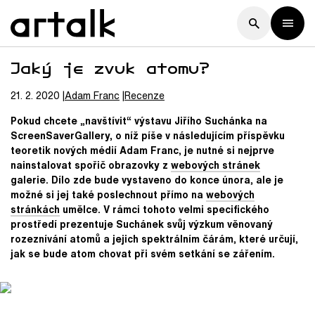
Jaký je zvuk atomu?
21. 2. 2020
Adam
Franc
Recenze
Pokud chcete „navštívit“ výstavu Jiřího Suchánka na
ScreenSaverGallery, o níž píše v následujícím příspěvku
teoretik nových médií Adam Franc, je nutné si nejprve
nainstalovat spořič obrazovky z
webových stránek
galerie. Dílo zde bude vystaveno do konce února, ale je
možné si jej také poslechnout přímo na
webových
stránkách
umělce. V rámci tohoto velmi specifického
prostředí prezentuje Suchánek svůj výzkum věnovaný
rozeznívání atomů a jejich spektrálním čárám, které určují,
jak se bude atom chovat při svém setkání se zářením.