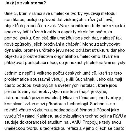
Jaký je zvuk atomu?
Umělci, kteří v rámci své umělecké tvorby využívají metodu
sonifikace, usilují o převod dat získaných z různých jevů,
objektů či procesů na zvuk. Výraz sonifikace tedy odkazuje ke
snaze vyjádřit různé kvality a aspekty okolního světa za
pomoci zvuku. Sonická díla umožňují poslech dat, nabízejí tak
nové způsoby jejich prožívání a chápání. Mohou zachycovat
dynamiku proměn určitého jevu nebo odrážet strukturu daného
objektu a prostřednictvím originálního uměleckého ztvárnění
přibližovat posluchači něco, co je nezachytitelné našimi smysly.
Jedním z nepříliš velkého počtu českých umělců, kteří se této
problematice soustavně věnují, je Jiří Suchánek. Jeho díla mají
často podobu zvukových a světelných instalací, které jsou
prezentovány na neobvyklých místech (např. jeskyně,
astronomická pozorovatelna). Hlavním tématem jeho tvorby je
komplexní vztah mezi přírodou a technologií. Suchánek se
rovněž věnuje výzkumu a pedagogické činnosti. Působí jako
vyučující v rámci Kabinetu audiovizuálních technologií na FaVU a
studuje doktorandské studium na JAMU. Propojuje tedy svou
uměleckou tvorbu s teoretickou reflexí a v jeho dílech se často