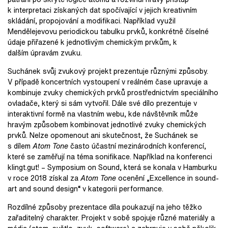
k interpretaci získaných dat spočívající v jejich kreativním
skládání, propojování a modifikaci. Například využil
Mendělejevovu periodickou tabulku prvků, konkrétně číselné
údaje přiřazené k jednotlivým chemickým prvkům, k
dalším úpravám zvuku.
Suchánek svůj zvukový projekt prezentuje různými způsoby.
V případě koncertních vystoupení v reálném čase upravuje a
kombinuje zvuky chemických prvků prostřednictvím speciálního
ovladače, který si sám vytvořil. Dále své dílo prezentuje v
interaktivní formě na vlastním webu, kde návštěvník může
hravým způsobem kombinovat jednotlivé zvuky chemických
prvků. Nelze opomenout ani skutečnost, že Suchánek se
s dílem
Atom Tone
často účastní mezinárodních konferencí,
které se zaměřují na téma sonifikace. Například na konferenci
klingt.gut! – Symposium on Sound, která se konala v Hamburku
v roce 2018 získal za
Atom Tone
ocenění „Excellence in sound-
art and sound design“ v kategorii performance.
Rozdílné způsoby prezentace díla poukazují na jeho těžko
zařaditelný charakter. Projekt v sobě spojuje různé materiály a