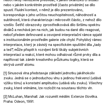
nebo v jakém konkrétním prostředí (často privátním) se dílo
spustí. Fluidní kontext, v němž je dílo prezentováno,
koresponduje s jeho určitou neuchopitelností, náhodností a
subtilností, která charakterizuje i mikrosvět částic, z nehož dílo
vzešlo. Šetřič obrazovky zprostředkovává dílo širšímu spektru
diváků a nechává jen na nich, jak budou na dané dílo reagovat,
neboť předem definované a osvojené interpretační rámce spjaté
s institucionálním prostředím galerie zde chybí. Pohyblivý rámec
interpretace, který je závislý na specifickém spuštění díla „tady
a teď“, může přispět k rozvíjení širší škály subjektivních
interpretací a reakcí, které mohou odhalovat různé prvky díla a
naplňovat tak záměr kreativního průzkumu logiky, která se
skrývá uvnitř atomu.
[1]
Sinusová vlna představuje základní jednotku jakéhokoliv
zvuku. Jedná se o jednoduchou vlnu s jedinou frekvencí (udává
výšku tónu) a konstatní amplitudou (udává sílu zvuku). Všechny
zvuky, které vnímáme, lze rozložit na soustavu těchto vln.
[2]
McLuhan, Marshall. Jak rozumět médiím: Extenze člověka.
Praha: Odeon, 1991.