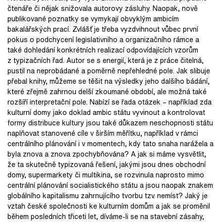
čtenáře či nějak snižovala autorovy zásluhy. Naopak, nově
publikované poznatky se vymykají obvyklým ambicím
bakalářských prací. Zvlášť je třeba vyzdvihnout vůbec první
pokus o podchycení legislativního a organizačního rámce a
také dohledání konkrétních realizací odpovídajících vzorům
z typizačních řad. Autor se s energií, která je z práce čitelná,
pustil na neprobádané a poměrně nepřehledné pole. Jak slibuje
přebal knihy, můžeme se těšit na výsledky jeho dalšího bádání,
které zřejmě zahrnou delší zkoumané období, ale možná také
rozšíří interpretační pole. Nabízí se řada otázek – například zda
kulturní domy jako doklad ambic státu vyvinout a kontrolovat
formy distribuce kultury jsou také důkazem neschopnosti státu
naplňovat stanovené cíle v širším měřítku, například v rámci
centrálního plánování i v momentech, kdy tato snaha narážela a
byla znova a znova zpochybňována? A jak si máme vysvětlit,
že ta skutečně typizovaná řešení, jakými jsou dnes obchodní
domy, supermarkety či multikina, se rozvinula naprosto mimo
centrální plánování socialistického státu a jsou naopak znakem
globálního kapitalismu zahrnujícího tvorbu tzv. nemíst? Jaký je
vztah české společnosti ke kulturním domům a jak se proměnil
během posledních třiceti let, díváme-li se na stavební zásahy,