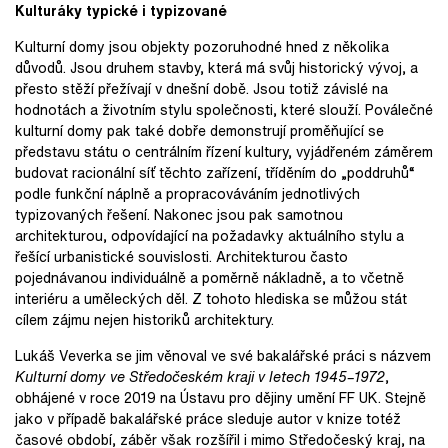
Kulturáky typické i typizované
Kulturní domy jsou objekty pozoruhodné hned z několika
důvodů. Jsou druhem stavby, která má svůj historický vývoj, a
přesto stěží přežívají v dnešní době. Jsou totiž závislé na
hodnotách a životním stylu společnosti, které slouží. Poválečné
kulturní domy pak také dobře demonstrují proměňující se
představu státu o centrálním řízení kultury, vyjádřeném záměrem
budovat racionální síť těchto zařízení, tříděním do „poddruhů“
podle funkční náplně a propracováváním jednotlivých
typizovaných řešení. Nakonec jsou pak samotnou
architekturou, odpovídající na požadavky aktuálního stylu a
řešící urbanistické souvislosti. Architekturou často
pojednávanou individuálně a poměrně nákladně, a to včetně
interiéru a uměleckých děl. Z tohoto hlediska se můžou stát
cílem zájmu nejen historiků architektury.
Lukáš Veverka se jim věnoval ve své bakalářské práci s názvem
Kulturní domy ve Středočeském kraji v letech 1945–1972
,
obhájené v roce 2019 na Ústavu pro dějiny umění FF UK. Stejně
jako v případě bakalářské práce sleduje autor v knize totéž
časové období, záběr však rozšířil i mimo Středočeský kraj, na