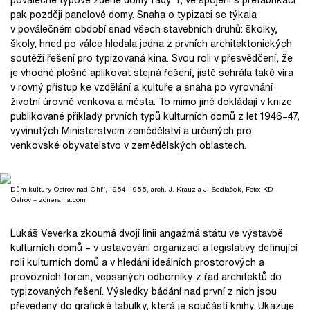
pak později panelové domy. Snaha o typizaci se týkala
v poválečném období snad všech stavebních druhů: školky,
školy, hned po válce hledala jedna z prvních architektonických
soutěží řešení pro typizovaná kina. Svou roli v přesvědčení, že
je vhodné plošně aplikovat stejná řešení, jistě sehrála také víra
v rovný přístup ke vzdělání a kultuře a snaha po vyrovnání
životní úrovně venkova a města. To mimo jiné dokládají v knize
publikované příklady prvních typů kulturních domů z let 1946–47,
vyvinutých Ministerstvem zemědělství a určených pro
venkovské obyvatelstvo v zemědělských oblastech.
Dům kultury Ostrov nad Ohří, 1954–1955, arch. J. Krauz a J. Sedláček, Foto: KD
Ostrov – zonerama.com
Lukáš Veverka zkoumá dvojí linii angažmá státu ve výstavbě
kulturních domů – v ustavování organizací a legislativy definující
roli kulturních domů a v hledání ideálních prostorových a
provozních forem, vepsaných odborníky z řad architektů do
typizovaných řešení. Výsledky bádání nad první z nich jsou
převedeny do grafické tabulky, která je součástí knihy. Ukazuje