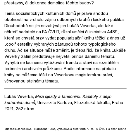
přestavby, či dokonce demolice těchto budov?
Téma socialistických kulturních domů je právě shodou
okolností na vrcholu zájmu odborných kruhů i laického publika.
Dlouhodobě se jím nezabývá jen Lukáš Veverka, ale také
někteří badatelé na FA ČVUT, různí umělci či iniciativa A489,
která se chystá brzy vydat popularizační knihu těžící z dnes už
„cool“ estetiky vybraných zástupců tohoto typologického
druhu. Ač se situace může změnit, je třeba říci, že kniha Lukáše
Veverky zatím představuje největší přinos danému tématu.
Vyhýbá se lacinému vytěžování trendu a staví na rozsáhlém
terénním i archivním průzkumu. Podle informace na přebalu
knihy se můžeme těšit na Veverkovu magisterskou práci,
věnovanou stejnému tématu.
Lukáš Veverka,
Mezi sjezdy a tanečními. Kapitoly z dějin
kulturních domů
, Univerzita Karlova, Filozofická fakulta, Praha
2021, 252 stran.
Michaela Janečková
| Narozena 1982, vystudovala architekturu na FA ČVUT a obor Teorie