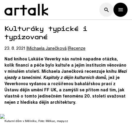
Kulturáky typické i
typizované
23. 8. 2021
Michaela
Janečková
Recenze
Nad knihou Lukáše Veverky nás nutně napadne otázka,
kolik financí a péče bylo kultuře a jejím institucím věnováno
v minulém století. Michaela Janečková recenzuje knihu
Mezi
sjezdy a tanečními. Kapitoly z dějin kulturních domů,
jež je
Veverkovou vydanou a rozšířenou bakalářskou prací z
Ústavu dějin umění FF UK, a zamýšlí se přitom nad tím, jak
vlastně o tomto jedinečném fenoménu 20. století uvažovat
nejen z hlediska dějin architektury.
Kuturní dům v Mělníku, Foto: Měkuc, mapy.cz