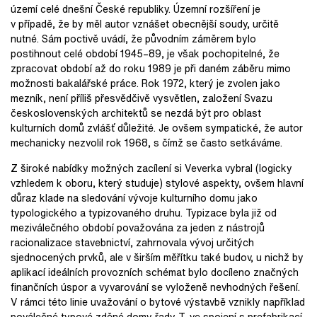
území celé dnešní České republiky. Územní rozšíření je
v případě, že by měl autor vznášet obecnější soudy, určitě
nutné. Sám poctivě uvádí, že původním záměrem bylo
postihnout celé období 1945–89, je však pochopitelné, že
zpracovat období až do roku 1989 je při daném záběru mimo
možnosti bakalářské práce. Rok 1972, který je zvolen jako
mezník, není příliš přesvědčivě vysvětlen, založení Svazu
československých architektů se nezdá být pro oblast
kulturních domů zvlášť důležité. Je ovšem sympatické, že autor
mechanicky nezvolil rok 1968, s čímž se často setkáváme.
Z široké nabídky možných zacílení si Veverka vybral (logicky
vzhledem k oboru, který studuje) stylové aspekty, ovšem hlavní
důraz klade na sledování vývoje kulturního domu jako
typologického a typizovaného druhu. Typizace byla již od
meziválečného období považována za jeden z nástrojů
racionalizace stavebnictví, zahrnovala vývoj určitých
sjednocených prvků, ale v širším měřítku také budov, u nichž by
aplikací ideálních provozních schémat bylo docíleno značných
finančních úspor a vyvarování se vyloženě nevhodných řešení.
V rámci této linie uvažování o bytové výstavbě vznikly například
poválečné typové zděné domy řady T, ve spojení s prefabrikací