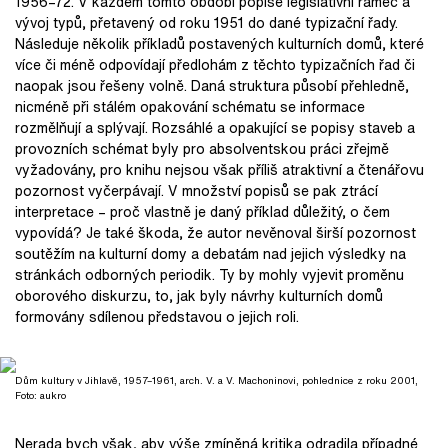
1956–72. V každém tomto období popíše legislativní rámec a
vývoj typů, přetavený od roku 1951 do dané typizační řady.
Následuje několik příkladů postavených kulturních domů, které
více či méně odpovídají předlohám z těchto typizačních řad či
naopak jsou řešeny volně. Daná struktura působí přehledně,
nicméně při stálém opakování schématu se informace
rozmělňují a splývají. Rozsáhlé a opakující se popisy staveb a
provozních schémat byly pro absolventskou práci zřejmě
vyžadovány, pro knihu nejsou však příliš atraktivní a čtenářovu
pozornost vyčerpávají. V množství popisů se pak ztrácí
interpretace – proč vlastně je daný příklad důležitý, o čem
vypovídá? Je také škoda, že autor nevěnoval širší pozornost
soutěžím na kulturní domy a debatám nad jejich výsledky na
stránkách odborných periodik. Ty by mohly vyjevit proměnu
oborového diskurzu, to, jak byly návrhy kulturních domů
formovány sdílenou představou o jejich roli.
Dům kultury v Jihlavě, 1957–1961, arch. V. a V. Machoninovi, pohlednice z roku 2001,
Foto: aukro
Nerada bych však, aby výše zmíněná kritika odradila případné