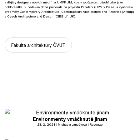
a dějiny designu a nových médií na UMPRUM, kde v současnosti působí také jako
doktorandka. V nedávné době pracovala na projektu Paneláci (UPM v Praze) a vyučovala
předměty Contemporary Architecture, Contemporary Architecture and Theories (Archip)
a Czech Architecture and Design (CIEE při UK).
Fakulta architektury ČVUT
Environmenty vmáčknuté jinam
23. 2. 2024
Michaela Janečková
Recenze