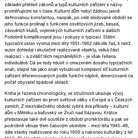
základní přehled zákonů a typů kulturních zařízení s názvy
proměňujícími se v čase. Kulturní dům nebyl žádnou jasně
definovanou konstantou, naopak, po celé sledované období se
jeho funkce prolínají s funkcemi osvětových jizeb, besed,
závodních klubů, vojenských kulturních zařízení a dalších.
Podobně komplikované jsou i pokusy o typizaci. Státní
typizační ústav vyvinul mezi léty 1951–1962 několik řad, k nimž
autor dohledal i skutečně realizované objekty, velká část
realizací – a zvlášť těch nejznámějších – je však řešena
individuálně. Dá se tedy mluvit o omezeném dosahu typizačních
snah, stejně tak jako snah vybudovat komplexní síť kulturních
zařízení diferencovaných podle funkční náplně, dimenzované na
počet obyvatel spádové oblasti.
Kniha je řazena chronologicky, ve stručnosti ukazuje vývoj
kulturních zařízení do první světové války v Evropě a v Českých
zemích. Z meziválečného období vybírá dva příklady – kulturní
dům v Mělníku a baťovský ve Zruči nad Sázavou. Krátce
představuje také dvě soutěže z období protektorátu a pak se
podrobně věnuje třem časovým obdobím – mezi léta 1945–48,
dále stavby realizované do roku 1956 a nakonec kulturáky z let