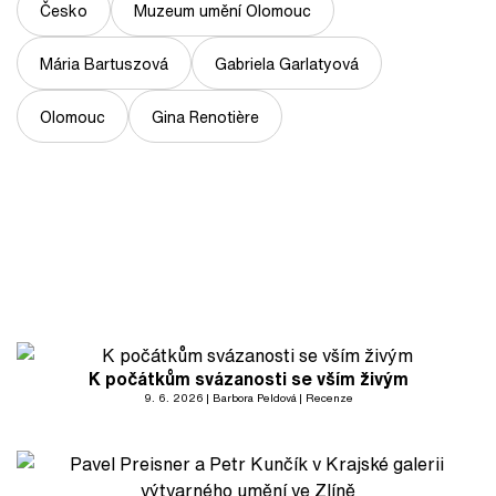
Česko
Muzeum umění Olomouc
Mária Bartuszová
Gabriela Garlatyová
Olomouc
Gina Renotière
K počátkům svázanosti se vším živým
9. 6. 2026
Barbora Peldová
Recenze