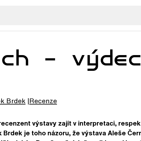
ech – výde
ěk
Brdek
Recenze
ecenzent výstavy zajít v interpretaci, respek
Brdek je toho názoru, že výstava Aleše Čer