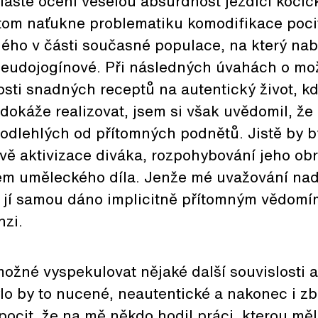
láště ocení veselou absurdnost jezdící kočič
tom naťukne problematiku komodifikace pocit
ného v části současné populace, na který na
pseudojogínové. Při následných úvahách o m
sti snadných receptů na autentický život, kd
nedokáže realizovat, jsem si však uvědomil, že
 odlehlých od přítomných podnětů. Jistě by 
vě aktivizace diváka, rozpohybování jeho obr
em uměleckého díla. Jenže mé uvažování nad
jí samou dáno implicitně přítomným vědomím
zi.
možné vyspekulovat nějaké další souvislosti a
lo by to nucené, neautentické a nakonec i z
pocit, že na mě někdo hodil práci, kterou mě