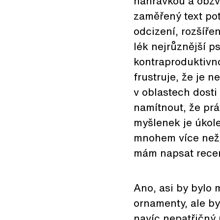
nahrávkou a obzv
zaměřený text po
odcizení, rozšíře
lék nejrůznější 
kontraproduktivno
frustruje, že je 
v oblastech dosti
namítnout, že prá
myšlenek je úkol
mnohem více než 
mám napsat recen
Ano, asi by bylo 
ornamenty, ale by
navíc nepatřičný 