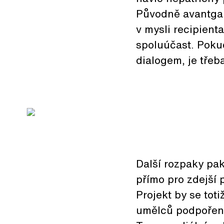
Původně avantgard
v mysli recipienta
spoluúčast. Poku
dialogem, je třeba
Další rozpaky pak
přímo pro zdejší 
Projekt by se tot
umělců podpořené 