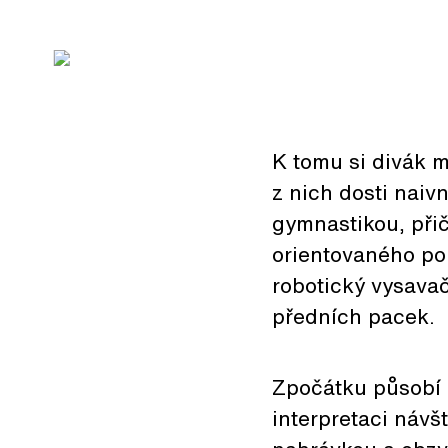
K tomu si divák 
z nich dosti nai
gymnastikou, při
orientovaného pop
robotický vysava
předních pacek.
Zpočátku působí 
interpretaci návš