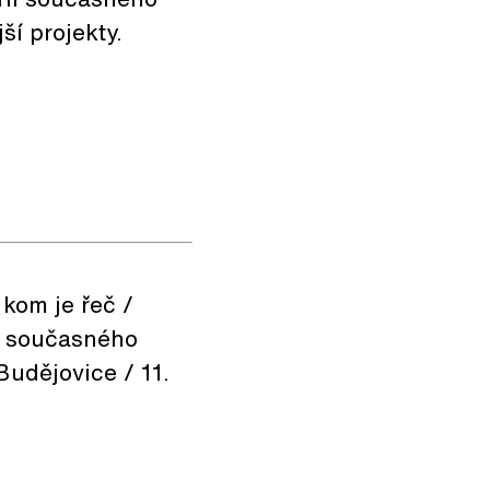
ší projekty.
kom je řeč /
ie současného
udějovice / 11.