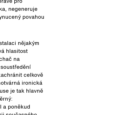
právě pro
ka, negeneruje
 vynucený povahou
nstalaci nějakým
á hlasitost
uchač na
 soustředění
zachránit celkově
notvárná ironická
use je tak hlavně
ěrný:
ál a poněkud
erii současného