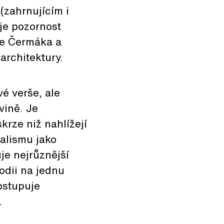
zahrnujícím i
je pozornost
še Čermáka a
rchitektury.
vé verše, ale
vině. Je
krze niž nahlížejí
alismu jako
je nejrůznější
odii na jednu
ostupuje
.