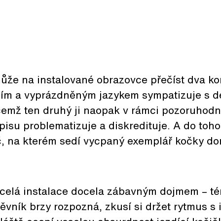
může na instalované obrazovce přečíst dva k
vním a vyprázdněným jazykem sympatizuje s 
čemž ten druhý ji naopak v rámci pozoruhod
isu problematizuje a diskredituje. A do toho 
č, na kterém sedí vycpaný exemplář kočky do
celá instalace docela zábavným dojmem – té
těvník brzy rozpozná, zkusí si držet rytmus s 