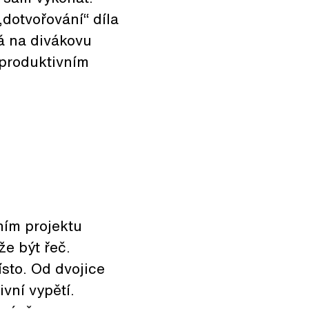
dotvořování“ díla
há na divákovu
produktivním
ním projektu
že být řeč.
ísto. Od dvojice
vní vypětí.