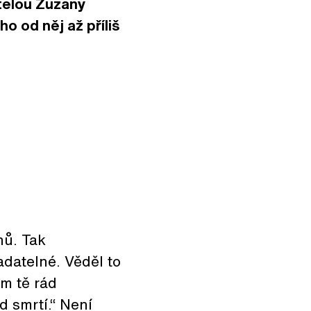
telou Zuzany
o od něj až příliš
hů. Tak
datelné. Věděl to
ám tě rád
d smrtí.“ Není