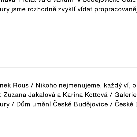
ury jsme rozhodně zvyklí vídat propracovaněj
nek Rous / Nikoho nejmenujeme, každý ví, o 
y: Zuzana Jakalová a Karina Kottová / Galer
tury / Dům umění České Budějovice / České B