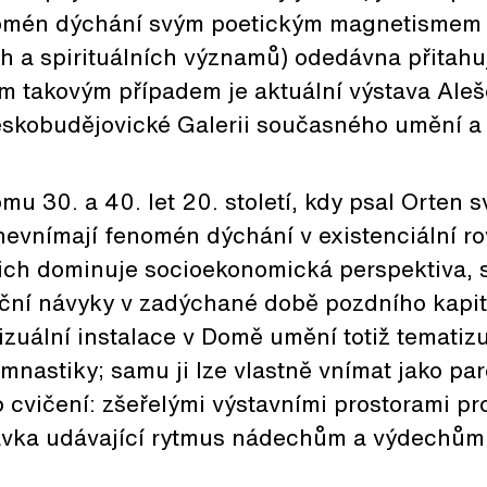
nomén dýchání svým poetickým magnetismem (
h a spirituálních významů) odedávna přitahu
m takovým případem je aktuální výstava Ale
skobudějovické Galerii současného umění a a
mu 30. a 40. let 20. století, kdy psal Orten s
evnímají fenomén dýchání v existenciální ro
ich dominuje socioekonomická perspektiva, s
ační návyky v zadýchané době pozdního kapit
zuální instalace v Domě umění totiž tematizu
nastiky; samu ji lze vlastně vnímat jako par
 cvičení: zšeřelými výstavními prostorami pr
rávka udávající rytmus nádechům a výdechům