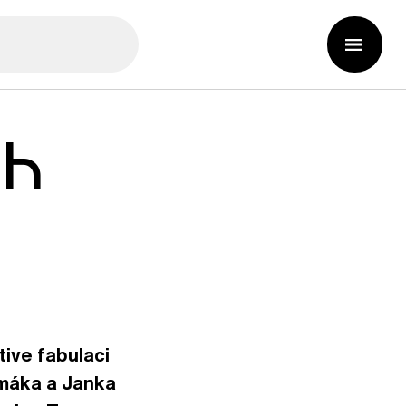
ch
tive fabulaci
máka a Janka