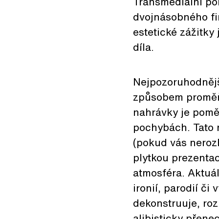
Transmediální po
dvojnásobného fi
estetické zážitky
díla.
Nejpozoruhodnější
způsobem proměňu
nahrávky je pomě
pochybách. Tato n
(pokud vás nerozh
plytkou prezentac
atmosféra. Aktuá
ironií, parodií č
dekonstruuje, roz
alibisticky přene