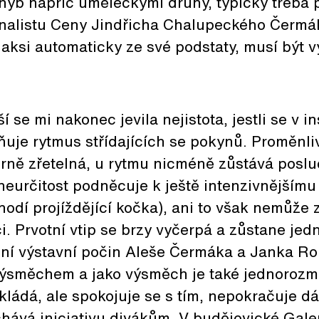
hyb napříč uměleckými druhy, typický třeba 
nalistu Ceny Jindřicha Chalupeckého Čermá
 jaksi automaticky ze své podstaty, musí být
 se mi nakonec jevila nejistota, jestli se v i
je rytmus střídajících se pokynů. Proměnliv
rně zřetelná, u rytmu nicméně zůstává posl
eurčitost podněcuje k ještě intenzivnějšímu
odí projíždějící kočka), ani to však nemůže 
i. Prvotní vtip se brzy vyčerpá a zůstane jed
lní výstavní počin Aleše Čermáka a Janka Ro
i výsměchem a jako výsměch je také jednorozm
kládá, ale spokojuje se s tím, nepokračuje d
chává iniciativu divákům. V budějovické Gal