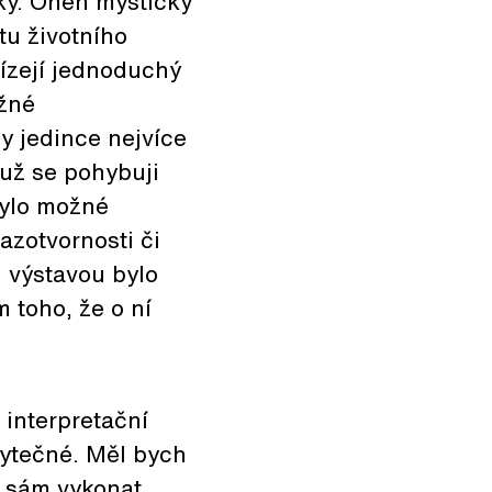
ky. Onen mysticky
u životního
bízejí jednoduchý
ožné
y jedince nejvíce
 už se pohybuji
bylo možné
azotvornosti či
 výstavou bylo
 toho, že o ní
 interpretační
bytečné. Měl bych
l sám vykonat.