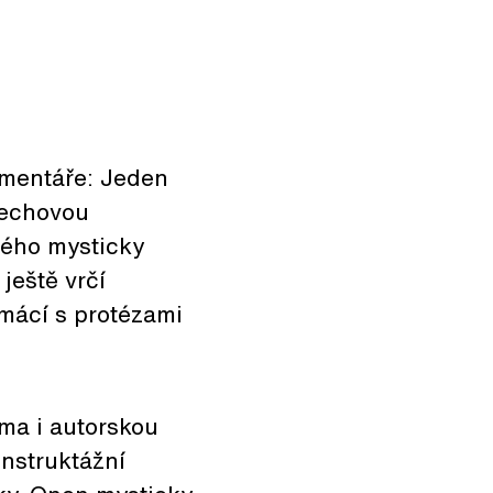
omentáře: Jeden
dechovou
ného mysticky
ještě vrčí
mácí s protézami
ma i autorskou
instruktážní