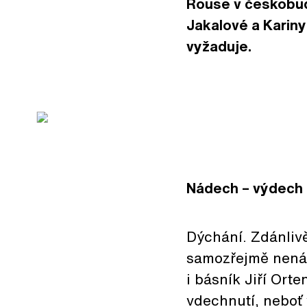
Rouse v českobud
Jakalové a Kariny
vyžaduje.
Nádech – výdech
Dýchání. Zdánliv
samozřejmě nenáp
i básník Jiří Ort
vdechnutí, neboť 