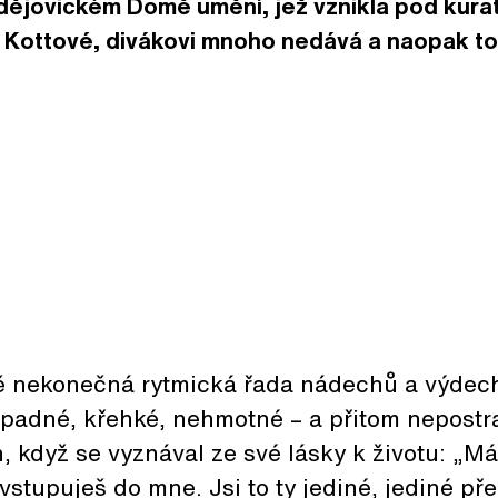
ějovickém Domě umění, jež vznikla pod kura
 Kottové, divákovi mnoho nedává a naopak toh
ě nekonečná rytmická řada nádechů a výdec
adné, křehké, nehmotné – a přitom nepostra
en, když se vyznával ze své lásky k životu: „M
vstupuješ do mne. Jsi to ty jediné, jediné pře