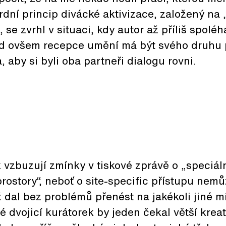
ní princip divácké aktivizace, založený na „
, se zvrhl v situaci, kdy autor až příliš spolé
d ovšem recepce umění má být svého druhu 
, aby si byli oba partneři dialogu rovni.
 vzbuzují zmínky v tiskové zprávě o „speciál
prostory“, neboť o site-specific přístupu nemů
iž dal bez problémů přenést na jakékoli jiné m
dvojicí kurátorek by jeden čekal větší kreati