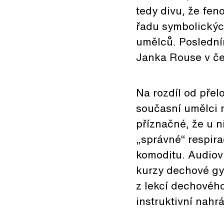
tedy divu, že fe
řadu symbolickýc
umělců. Poslední
Janka Rouse v če
Na rozdíl od přelo
současní umělci n
příznačné, že u n
„správné“ respir
komoditu. Audiovi
kurzy dechové gym
z lekcí dechového
instruktivní nah