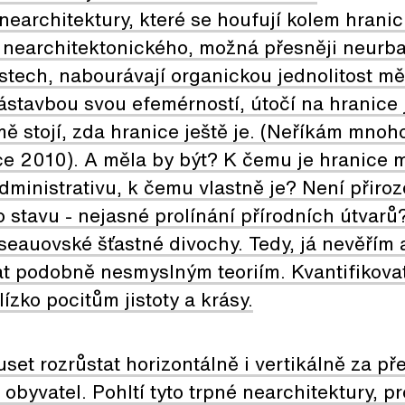
nearchitektury, které se houfují kolem hranic
 nearchitektonického, možná přesněji neurba
ístech, nabourávají organickou jednolitost m
ástavbou svou efemérností, útočí na hranice 
 stojí, zda hranice ještě je. (Neříkám mnoho
e 2010). A měla by být? K čemu je hranice 
dministrativu, k čemu vlastně je? Není přiroz
stavu - nejasné prolínání přírodních útvarů
eauovské šťastné divochy. Tedy, já nevěřím a
t podobně nesmyslným teoriím. Kvantifikovat
ízko pocitům jistoty a krásy.
et rozrůstat horizontálně i vertikálně za p
 obyvatel. Pohltí tyto trpné nearchitektury, p