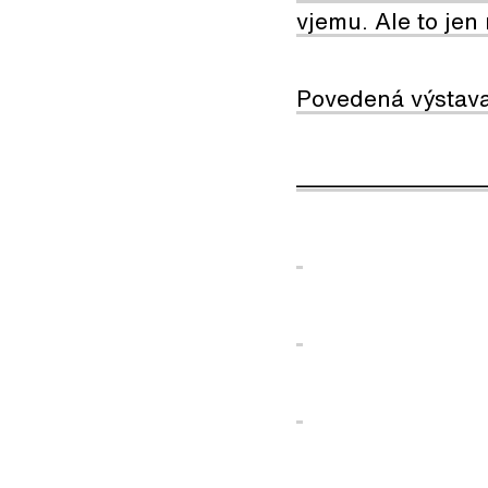
vjemu. Ale to jen 
Povedená výstava
________________