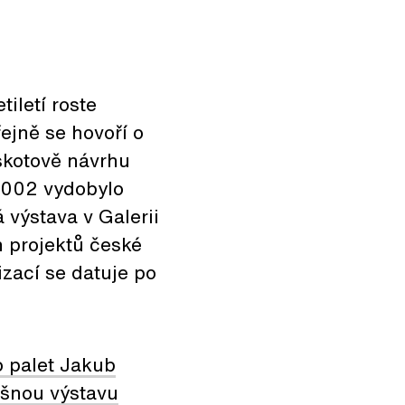
iletí roste
řejně se hovoří o
eskotově návrhu
 2002 vydobylo
výstava v Galerii
h projektů české
izací se datuje po
o palet Jakub
pěšnou výstavu