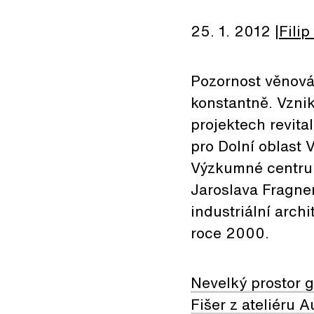
25. 1. 2012
Filip
Pozornost věnován
konstantně. Vznik
projektech revita
pro Dolní oblast 
Výzkumné centrum
Jaroslava Fragner
industriální archi
roce 2000.
Nevelký prostor g
Fišer z ateliéru A