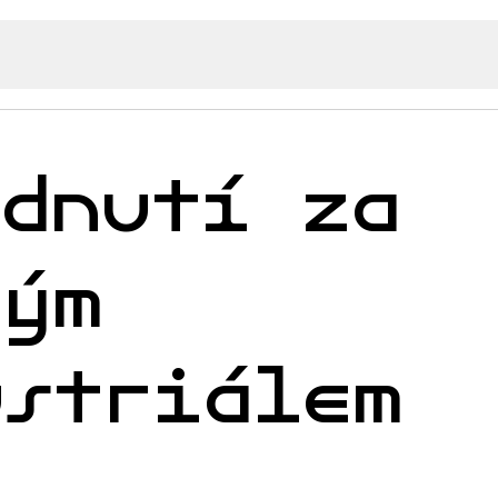
édnutí za
kým
ustriálem