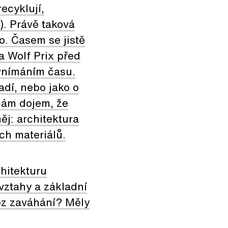
ecyklují,
). Právě taková
o. Časem se jistě
ba Wolf Prix před
 vnímáním času.
dí, nebo jako o
Mám dojem, že
ěj: architektura
ch materiálů.
hitekturu
vztahy a základní
bez zaváhání? Měly