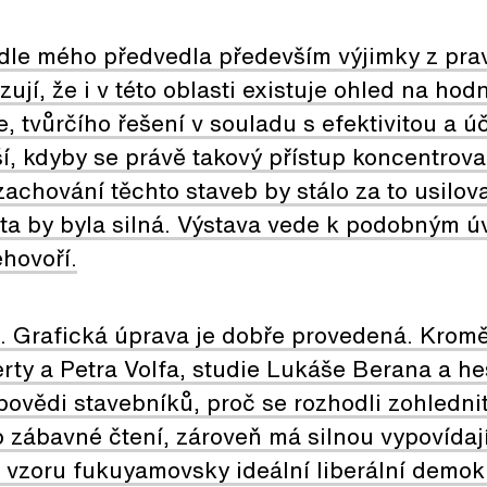
le mého předvedla především výjimky z pravi
ují, že i v této oblasti existuje ohled na hod
, tvůrčího řešení v souladu s efektivitou a ú
í, kdyby se právě takový přístup koncentrova
achování těchto staveb by stálo za to usilova
ta by byla silná. Výstava vede k podobným ú
ehovoří.
. Grafická úprava je dobře provedená. Kromě
ty a Petra Volfa, studie Lukáše Berana a he
ovědi stavebníků, proč se rozhodli zohlednit
to zábavné čtení, zároveň má silnou vypovídaj
 vzoru fukuyamovsky ideální liberální demok