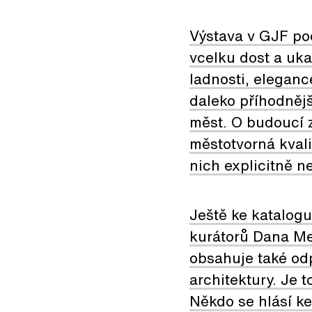
Výstava v GJF pod
vcelku dost a ukaz
ladnosti, elegance
daleko příhodnějš
měst. O budoucí z
městotvorná kvali
nich explicitně n
Ještě ke katalogu
kurátorů Dana Mer
obsahuje také odp
architektury. Je 
Někdo se hlásí ke