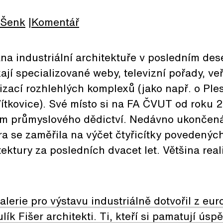
Šenk
Komentář
a industriální architektuře v posledním deset
ají specializované weby, televizní pořady, ve
lizací rozhlehlých komplexů (jako např. o Pl
Vítkovice). Své místo si na FA ČVUT od roku
 průmyslového dědictví. Nedávno ukončená 
a se zaměřila na výčet čtyřicítky povedenýc
tektury za posledních dvacet let. Většina real
alerie pro výstavu industriálně dotvořil z eur
ulík Fišer architekti. Ti, kteří si pamatují ús