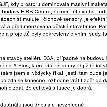
 GJF, kdy prostoru dominovala masivní maket
budovy E BB Centra, rozumí této volbě. Indu
ádech stimuluje i čichové sensory, je efektní 
avá a předimenzovaná dětská stavebnice. Pa
eb a projektů byly dokresleny pivními sudy, l
na stavby ateliéru D3A, případně na budovu
ě od A Plus, která vítá všechny přijíždějící 
sám jsem si vždycky říkal, jestli tam bude je
ebo zda se konečně rozhodne vrátit zpět do d
mohlo zdát, že celková situace je dobrá.
dustriálu jsou dnes ale nevzhledné