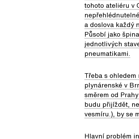
tohoto ateliéru v
nepřehlédnutelné 
a doslova každý n
Působí jako špin
jednotlivých stav
pneumatikami.
Třeba s ohledem 
plynárenské v Brn
směrem od Prahy (
budu přijíždět, n
vesmíru.), by se 
Hlavní problém in