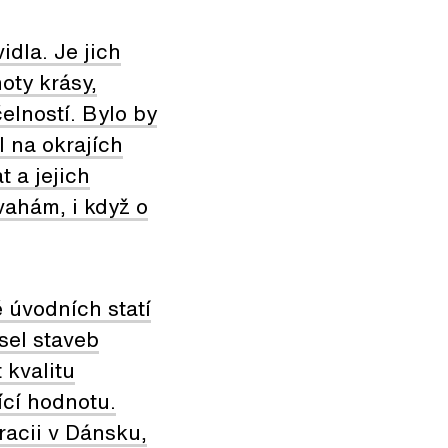
dla. Je jich
noty krásy,
čelností. Bylo by
l na okrajích
t a jejich
vahám, i když o
 úvodních statí
sel staveb
 kvalitu
ící hodnotu.
racii v Dánsku,