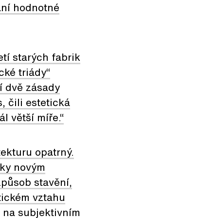
hání hodnotné
tí starých fabrik
cké triády“
í dvě zásady
, čili estetická
l větší míře.“
ekturu opatrný.
díky novým
způsob stavění,
tickém vztahu
a na subjektivním