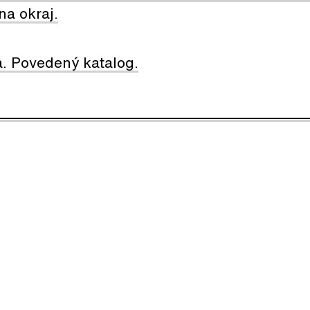
na okraj.
. Povedený katalog.
________________________________________