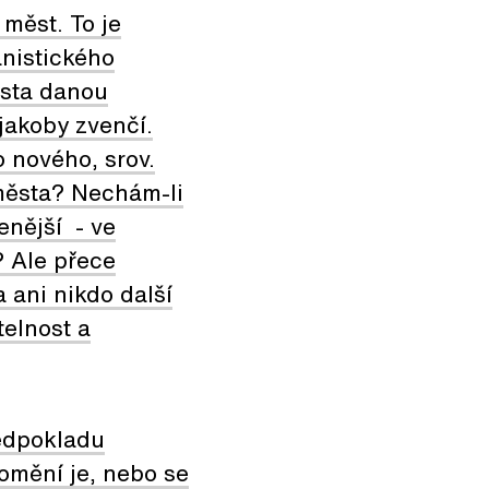
 měst. To je
nistického
ěsta danou
jakoby zvenčí.
 nového, srov.
města? Nechám-li
enější - ve
? Ale přece
 ani nikdo další
elnost a
ředpokladu
romění je, nebo se