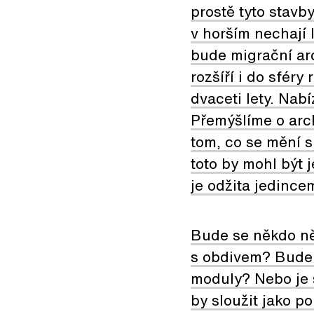
prostě tyto stavb
v horším nechají 
bude migrační arc
rozšíří i do sféry
dvaceti lety. Nab
Přemýšlíme o arc
tom, co se mění 
toto by mohl být 
je odžita jedince
Bude se někdo ně
s obdivem? Bude 
moduly? Nebo je s
by sloužit jako p