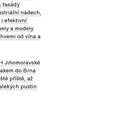
a fasády
striální nádech,
i efektivní.
nely a modely
ahvemi od vína a
 H Jihomoravské
vlakem do Brna
ště příště, až
alekých pustin