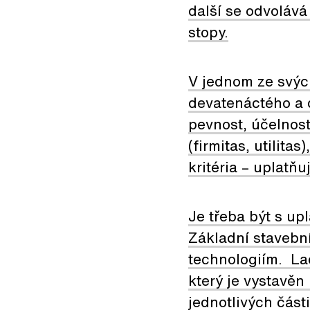
další se odvolává
stopy.
V jednom ze svých 
devatenáctého a d
pevnost, účelnos
(firmitas, utilita
kritéria – uplatňu
Je třeba být s up
Základní stavební
technologiím. Lad
který je vystavě
jednotlivých část