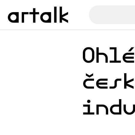
Ohl
čes
ind