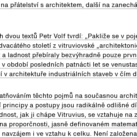
 na přátelství s architektem, další na zanec
dvou textů Petr Volf tvrdí: „Pakliže se v poje
vacátého století z vitruviovské „architektoni
t a ladnost přebíraly bezvýhradně pouze prvn
s), v období posledních patnácti let se venustas
jí v architektuře industriálních staveb v čím dá
latňováním těchto pojmů na současnou archit
 principy a postupy jsou radikálně odlišné 
nost, jak ji chápe Vitruvius, se vztahuje na 
n na proporčnosti, jasně definovaném matema
i navzájem i ve vztahu k celku. Není založen