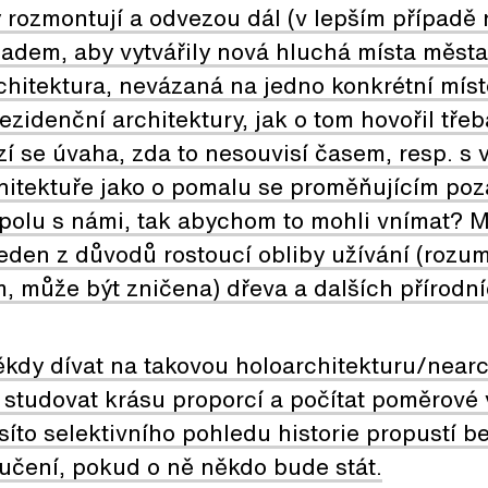
y rozmontují a odvezou dál (v lepším případě r
ladem, aby vytvářily nová hluchá místa města
hitektura, nevázaná na jedno konkrétní míst
 rezidenční architektury, jak o tom hovořil tře
ízí se úvaha, zda to nesouvisí časem, resp. s
hitektuře jako o pomalu se proměňujícím poza
spolu s námi, tak abychom to mohli vnímat? 
jeden z důvodů rostoucí obliby užívání (rozum
m, může být zničena) dřeva a dalších přírodní
kdy dívat na takovou holoarchitekturu/nearc
studovat krásu proporcí a počítat poměrové 
íto selektivního pohledu historie propustí 
oučení, pokud o ně někdo bude stát.