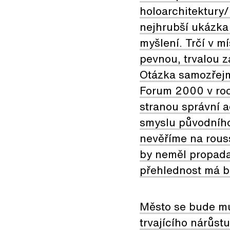
holoarchitektury/
nejhrubší ukázka
myšlení. Trčí v m
pevnou, trvalou z
Otázka samozřejmě
Forum 2000 v roc
stranou správní a
smyslu původního 
nevěříme na rouss
by neměl propada
přehlednost má bl
Město se bude mus
trvajícího nárůstu