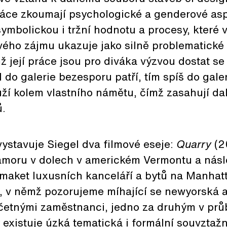
práce zkoumají psychologické a genderové as
 symbolickou i tržní hodnotu a procesy, které 
vého zájmu ukazuje jako silně problematické 
 její práce jsou pro diváka výzvou dostat se 
 do galerie bezesporu patří, tím spíš do gal
uží kolem vlastního námětu, čímž zasahují dal
.
vystavuje Siegel dva filmové eseje:
Quarry
(2
amoru v dolech v americkém Vermontu a násl
maket luxusních kanceláří a bytů na Manhat
, v němž pozorujeme míhající se newyorská a
početnými zaměstnanci, jedno za druhým v pr
existuje úzká tematická i formální souvztaž