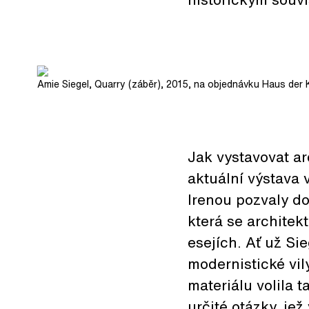
Amie Siegel, Quarry (záběr), 2015, na objednávku Haus der K
Jak vystavovat ar
aktuální výstava 
Irenou pozvaly d
která se architek
esejích. Ať už Si
modernistické vi
materiálu volila 
určité otázky, je