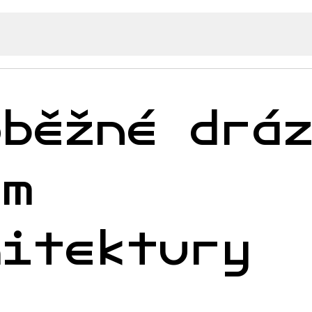
oběžné drá
em
hitektury