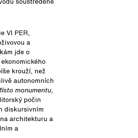
důvodu soustředěně
ie VI PER,
oživovou a
rkám jde o
 a ekonomického
íše krouží, než
ánlivě autonomních
ísto monumentu
,
ditorský počin
m diskursivním
na architekturu a
álním a