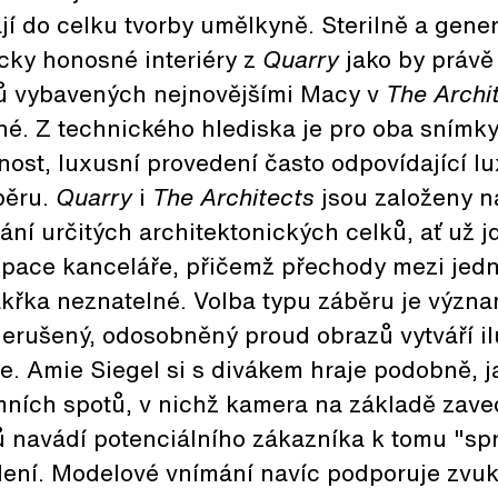
í do celku tvorby umělkyně. Sterilně a gener
cky honosné interiéry z
Quarry
jako by právě
ů vybavených nejnovějšími Macy v
The Archi
hé. Z technického hlediska je pro oba snímky
ost, luxusní provedení často odpovídající l
běru.
Quarry
i
The Architects
jsou založeny n
ní určitých architektonických celků, ať už 
space kanceláře, přičemž přechody mezi jedn
akřka neznatelné. Volba typu záběru je význ
nerušený, odosobněný proud obrazů vytváří il
me. Amie Siegel si s divákem hraje podobně, j
amních spotů, v nichž kamera na základě zav
ů navádí potenciálního zákazníka k tomu "sp
ní. Modelové vnímání navíc podporuje zvukov