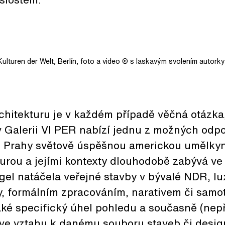
ulturen der Welt, Berlín, foto a video © s laskavým svolením autork
chitekturu je v každém případě věčná otázka
v Galerii VI PER nabízí jednu z možných odp
o Prahy světově úspěšnou americkou umělkyn
turou a jejími kontexty dlouhodobě zabývá ve
egel natáčela veřejné stavby v bývalé NDR, lu
ly, formálním zpracováním, narativem či sam
také specifický úhel pohledu a současně (nep
ž ve vztahu k danému souboru staveb či desi