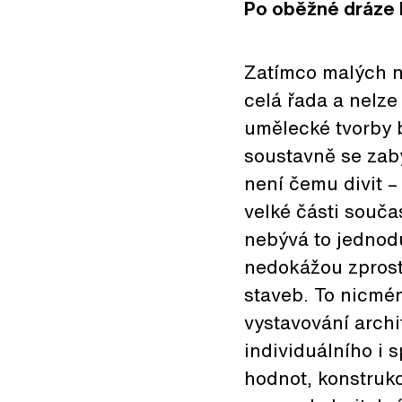
Po oběžné dráze 
Zatímco malých n
celá řada a nelze 
umělecké tvorby b
soustavně se zabý
není čemu divit –
velké části souča
nebývá to jednodu
nedokážou zprost
staveb. To nicmén
vystavování archi
individuálního i 
hodnot, konstrukc