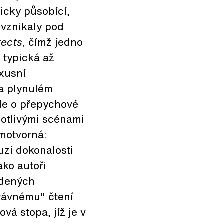
icky působící,
 vznikaly pod
tects
, čímž jedno
 typická až
uxusní
a plynulém
jde o přepychové
otlivými scénami
amotvorná:
uzi dokonalosti
ako autoři
edených
rávnému" čtení
á stopa, jíž je v