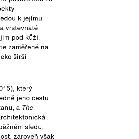
pekty
vedou k jejímu
a vrstevnaté
jim pod kůži.
erie zaměřené na
eko širší
015), který
edně jeho cestu
tanu, a
The
rchitektonická
ůběžném sledu.
nost, zároveň však