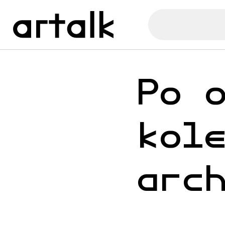
Po 
kol
arc