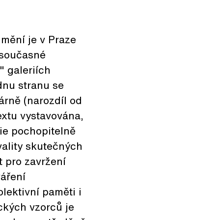
mění je v Praze
i současné
" galeriích
dnu stranu se
árně (narozdíl od
extu vystavována,
fie pochopitelně
vality skutečných
t pro zavržení
váření
lektivní paměti i
ických vzorců je