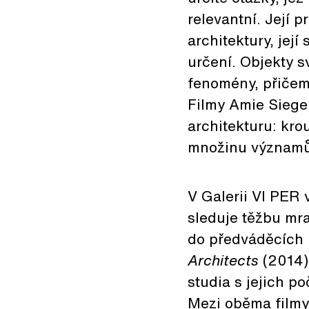
relevantní. Její 
architektury, její
určení. Objekty s
fenomény, přičemž
Filmy Amie Siegel
architekturu: kro
množinu významů
V Galerii VI PER 
sleduje těžbu mr
do předváděcích 
Architects
(2014)
studia s jejich 
Mezi oběma filmy 