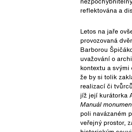
nezpochybnitelný 
reflektována a di
Letos na jaře ovš
provozovaná dvěm
Barborou Špičáko
uvažování o arch
kontextu a svými 
že by si tolik za
realizací či tvůr
jíž její kurátork
Manuál monumen
poli navázaném p
veřejný prostor, z
historickým souvi