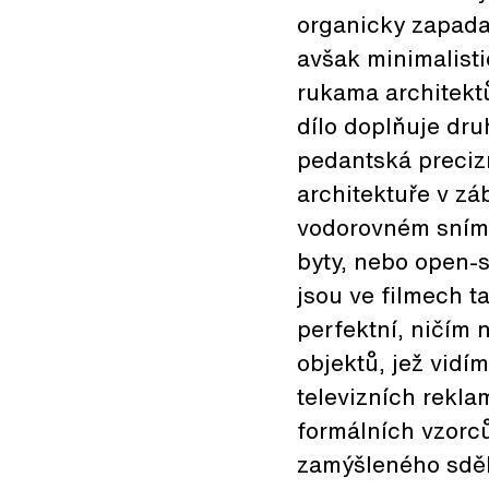
organicky zapadaj
avšak minimalisti
rukama architekt
dílo doplňuje dru
pedantská precizn
architektuře v zá
vodorovném snímá
byty, nebo open-
jsou ve filmech t
perfektní, ničím 
objektů, jež vidí
televizních rekl
formálních vzorc
zamýšleného sděle