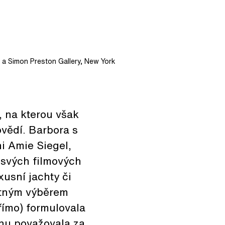
y a Simon Preston Gallery, New York
, na kterou však
ovědí. Barbora s
i Amie Siegel,
 svých filmových
xusní jachty či
otným výběrem
římo) formulovala
gnu považovala za