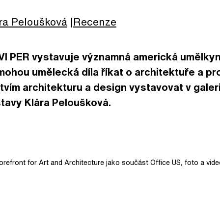
ra
Peloušková
Recenze
i VI PER vystavuje významná americká umělkyn
ohou umělecká díla říkat o architektuře a pro
tvím architekturu a design vystavovat v galeri
stavy Klára Peloušková.
orefront for Art and Architecture jako součást Office US, foto a vi