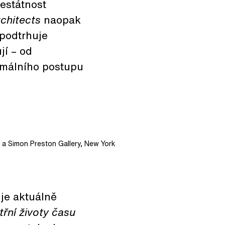
estátnost
tchitects
naopak
 podtrhuje
jí – od
ormálního postupu
y a Simon Preston Gallery, New York
 je aktuálně
řní životy času