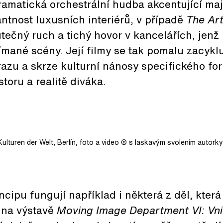
ramatická orchestrální hudba akcentující maj
ntnost luxusních interiérů, v případě
The Ar
tečný ruch a tichý hovor v kancelářích, jenž
mané scény. Její filmy se tak pomalu zacyklu
razu a skrze kulturní nánosy specifického f
toru a realitě diváka.
ulturen der Welt, Berlín, foto a video © s laskavým svolením autork
ipu fungují například i některá z děl, která
 na výstavě
Moving Image Department VI: Vnit