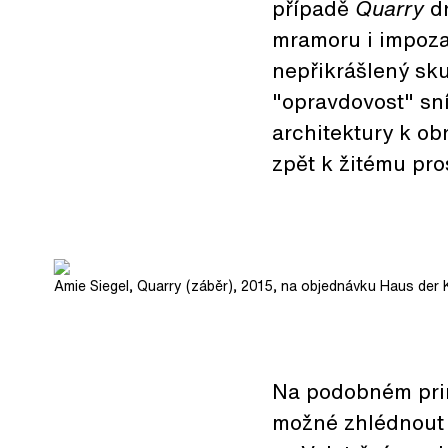
případě
Quarry
d
mramoru i impoza
nepřikrášlený sku
"opravdovost" sní
architektury k ob
zpět k žitému pros
Amie Siegel, Quarry (záběr), 2015, na objednávku Haus der K
Na podobném princ
možné zhlédnout