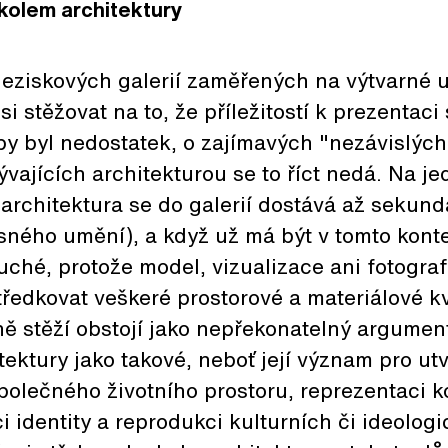
kolem architektury
eziskových galerií zaměřených na výtvarné u
si stěžovat na to, že příležitostí k prezentac
y byl nedostatek, o zajímavých "nezávislých
vajících architekturou se to říct nedá. Na je
 architektura se do galerií dostává až sekund
sného umění), a když už má být v tomto kont
ché, protože model, vizualizace ani fotogra
ředkovat veškeré prostorové a materiálové k
ě stěží obstojí jako nepřekonatelný argumen
tektury jako takové, neboť její význam pro ut
společného životního prostoru, reprezentaci ko
i identity a reprodukci kulturních či ideolog