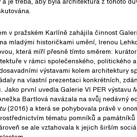
a je třeba, aby byla architektura z tohoto 
skutována.
em v pražském Karlíně zahájila činnost Galer
a mladými historičkami umění, Irenou Lehk
vou, která míří přesně tímto směrem: kuráto
itektuře v rámci společenského, politického
dosavadními výstavami kolem architektury sp
kládaly na vlastní prezentaci konkrétních, zd
ců. Jako první uvedla Galerie VI PER výstavu
M
a Anežka Bartlová navázala na svůj nedávný e
tu
(2016) a která se pohybovala právě v ono
rostřednictvím tématu pomníků a památníků 
ároveň se ale vztahovala k jejich širším soci
slostem.