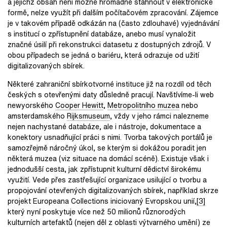
a jejichž obsah není možné hromadně stáhnout v elektronické
formě, nelze využít při dalším počítačovém zpracování. Zájemce
je v takovém případě odkázán na (často zdlouhavé) vyjednávání
s institucí o zpřístupnění databáze, anebo musí vynaložit
značné úsilí při rekonstrukci datasetu z dostupných zdrojů. V
obou případech se jedná o bariéru, která odrazuje od užití
digitalizovaných sbírek.
Některé zahraniční sbírkotvorné instituce již na rozdíl od těch
českých s otevřenými daty důsledně pracují. Navštívíme-li web
newyorského
Cooper Hewitt
,
Metropolitního muzea
nebo
amsterdamského
Rijksmuseum
, vždy v jeho rámci nalezneme
nejen nachystané databáze, ale i nástroje, dokumentace a
konektory usnadňující práci s nimi. Tvorba takových portálů je
samozřejmě náročný úkol, se kterým si dokážou poradit jen
některá muzea (viz situace na domácí scéně). Existuje však i
jednodušší cesta, jak zpřístupnit kulturní dědictví širokému
využití. Vede přes zastřešující organizace usilující o tvorbu a
propojování otevřených digitalizovaných sbírek, například skrze
projekt Europeana Collections iniciovaný Evropskou unií,
[3]
který nyní poskytuje více než 50 milionů různorodých
kulturních artefaktů (nejen děl z oblasti výtvarného umění) ze