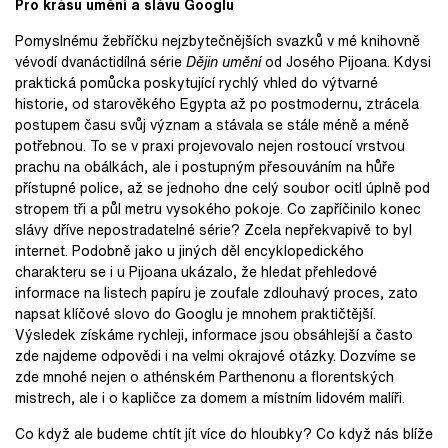
Pro krásu umění a slávu Googlu
Pomyslnému žebříčku nejzbytečnějších svazků v mé knihovně
vévodí dvanáctidílná série
Dějin umění
od Josého Pijoana. Kdysi
praktická pomůcka poskytující rychlý vhled do výtvarné
historie, od starověkého Egypta až po postmodernu, ztrácela
postupem času svůj význam a stávala se stále méně a méně
potřebnou. To se v praxi projevovalo nejen rostoucí vrstvou
prachu na obálkách, ale i postupným přesouváním na hůře
přístupné police, až se jednoho dne celý soubor ocitl úplně pod
stropem tři a půl metru vysokého pokoje. Co zapříčinilo konec
slávy dříve nepostradatelné série? Zcela nepřekvapivě to byl
internet. Podobně jako u jiných děl encyklopedického
charakteru se i u Pijoana ukázalo, že hledat přehledové
informace na listech papíru je zoufale zdlouhavý proces, zato
napsat klíčové slovo do Googlu je mnohem praktičtější.
Výsledek získáme rychleji, informace jsou obsáhlejší a často
zde najdeme odpovědi i na velmi okrajové otázky. Dozvíme se
zde mnohé nejen o athénském Parthenonu a florentských
mistrech, ale i o kapličce za domem a místním lidovém malíři.
Co když ale budeme chtít jít více do hloubky? Co když nás blíže