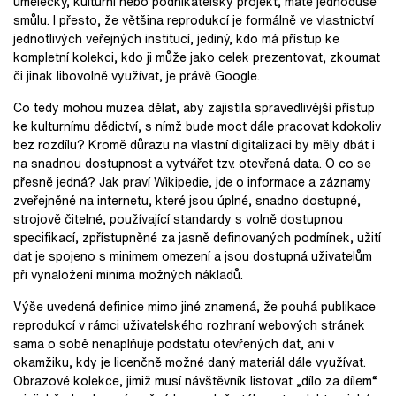
umělecký, kulturní nebo podnikatelský projekt, máte jednoduše
smůlu. I přesto, že většina reprodukcí je formálně ve vlastnictví
jednotlivých veřejných institucí, jediný, kdo má přístup ke
kompletní kolekci, kdo ji může jako celek prezentovat, zkoumat
či jinak libovolně využívat, je právě Google.
Co tedy mohou muzea dělat, aby zajistila spravedlivější přístup
ke kulturnímu dědictví, s nímž bude moct dále pracovat kdokoliv
bez rozdílu? Kromě důrazu na vlastní digitalizaci by měly dbát i
na snadnou dostupnost a vytvářet tzv. otevřená data. O co se
přesně jedná? Jak praví Wikipedie, jde o informace a záznamy
zveřejněné na internetu, které jsou úplné, snadno dostupné,
strojově čitelné, používající standardy s volně dostupnou
specifikací, zpřístupněné za jasně definovaných podmínek, užití
dat je spojeno s minimem omezení a jsou dostupná uživatelům
při vynaložení minima možných nákladů.
Výše uvedená definice mimo jiné znamená, že pouhá publikace
reprodukcí v rámci uživatelského rozhraní webových stránek
sama o sobě nenaplňuje podstatu otevřených dat, ani v
okamžiku, kdy je licenčně možné daný materiál dále využívat.
Obrazové kolekce, jimiž musí návštěvník listovat „dílo za dílem“