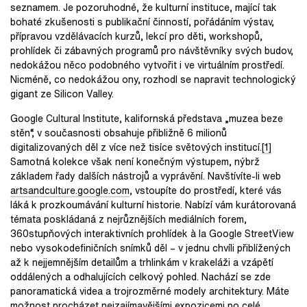
seznamem. Je pozoruhodné, že kulturní instituce, mající tak
bohaté zkušenosti s publikační činností, pořádáním výstav,
přípravou vzdělávacích kurzů, lekcí pro děti, workshopů,
prohlídek či zábavných programů pro návštěvníky svých budov,
nedokážou něco podobného vytvořit i ve virtuálním prostředí.
Nicméně, co nedokážou ony, rozhodl se napravit technologický
gigant ze Silicon Valley.
Google Cultural Institute, kalifornská představa „muzea beze
stěn“, v současnosti obsahuje přibližně 6 milionů
digitalizovaných děl z více než tisíce světových institucí.
[1]
Samotná kolekce však není konečným výstupem, nýbrž
základem řady dalších nástrojů a vyprávění. Navštívíte-li web
artsandculture.google.com
, vstoupíte do prostředí, které vás
láká k prozkoumávání kulturní historie. Nabízí vám kurátorovaná
témata poskládaná z nejrůznějších mediálních forem,
360stupňových interaktivních prohlídek à la Google StreetView
nebo vysokodefiničních snímků děl – v jednu chvíli přiblížených
až k nejjemnějším detailům a trhlinkám v krakeláži a vzápětí
oddálených a odhalujících celkový pohled. Nachází se zde
panoramatická videa a trojrozměrné modely architektury. Máte
možnost procházet nejzajímavějšími expozicemi po celé