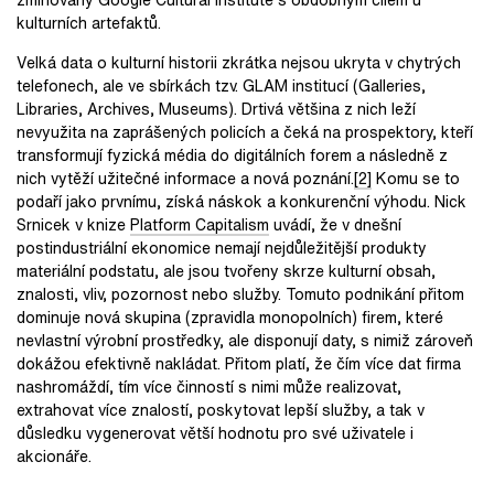
kulturních artefaktů.
Velká data o kulturní historii zkrátka nejsou ukryta v chytrých
telefonech, ale ve sbírkách tzv. GLAM institucí (Galleries,
Libraries, Archives, Museums). Drtivá většina z nich leží
nevyužita na zaprášených policích a čeká na prospektory, kteří
transformují fyzická média do digitálních forem a následně z
nich vytěží užitečné informace a nová poznání.
[2]
Komu se to
podaří jako prvnímu, získá náskok a konkurenční výhodu. Nick
Srnicek v knize
Platform Capitalism
uvádí, že v dnešní
postindustriální ekonomice nemají nejdůležitější produkty
materiální podstatu, ale jsou tvořeny skrze kulturní obsah,
znalosti, vliv, pozornost nebo služby. Tomuto podnikání přitom
dominuje nová skupina (zpravidla monopolních) firem, které
nevlastní výrobní prostředky, ale disponují daty, s nimiž zároveň
dokážou efektivně nakládat. Přitom platí, že čím více dat firma
nashromáždí, tím více činností s nimi může realizovat,
extrahovat více znalostí, poskytovat lepší služby, a tak v
důsledku vygenerovat větší hodnotu pro své uživatele i
akcionáře.