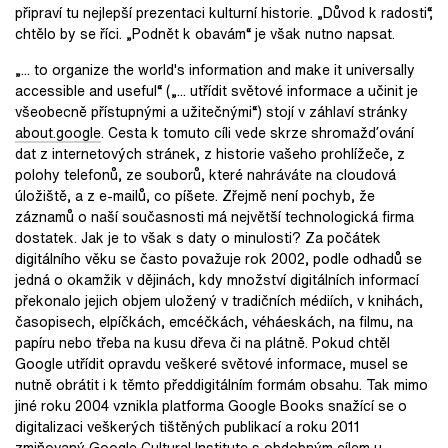
připraví tu nejlepší prezentaci kulturní historie. „Důvod k radosti“,
chtělo by se říci. „Podnět k obavám“ je však nutno napsat.
„... to organize the world's information and make it universally
accessible and useful“ („... utřídit světové informace a učinit je
všeobecně přístupnými a užitečnými“) stojí v záhlaví stránky
about.google
. Cesta k tomuto cíli vede skrze shromažďování
dat z internetových stránek, z historie vašeho prohlížeče, z
polohy telefonů, ze souborů, které nahráváte na cloudová
úložiště, a z e-mailů, co píšete. Zřejmě není pochyb, že
záznamů o naší současnosti má největší technologická firma
dostatek. Jak je to však s daty o minulosti? Za počátek
digitálního věku se často považuje rok 2002, podle odhadů se
jedná o okamžik v dějinách, kdy množství digitálních informací
překonalo jejich objem uložený v tradičních médiích, v knihách,
časopisech, elpíčkách, emcéčkách, véháeskách, na filmu, na
papíru nebo třeba na kusu dřeva či na plátně. Pokud chtěl
Google utřídit opravdu veškeré světové informace, musel se
nutně obrátit i k těmto předdigitálním formám obsahu. Tak mimo
jiné roku 2004 vznikla platforma Google Books snažící se o
digitalizaci veškerých tištěných publikací a roku 2011
zmiňovaný Google Cultural Institute s obdobným cílem u