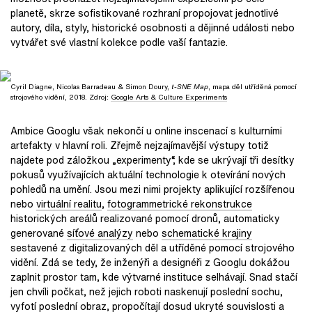
planetě, skrze sofistikované rozhraní propojovat jednotlivé
autory, díla, styly, historické osobnosti a dějinné události nebo
vytvářet své vlastní kolekce podle vaší fantazie.
Cyril Diagne, Nicolas Barradeau & Simon Doury,
t-SNE Map
, mapa děl utříděná pomocí
strojového vidění, 2018. Zdroj:
Google Arts & Culture Experiments
Ambice Googlu však nekončí u online inscenací s kulturními
artefakty v hlavní roli. Zřejmě nejzajímavější výstupy totiž
najdete pod záložkou „experimenty“, kde se ukrývají tři desítky
pokusů využívajících aktuální technologie k otevírání nových
pohledů na umění. Jsou mezi nimi projekty aplikující rozšířenou
nebo
virtuální realitu
,
fotogrammetrické rekonstrukce
historických areálů realizované pomocí dronů, automaticky
generované
síťové analýzy
nebo
schematické krajiny
sestavené z digitalizovaných děl a utříděné pomocí strojového
vidění. Zdá se tedy, že inženýři a designéři z Googlu dokážou
zaplnit prostor tam, kde výtvarné instituce selhávají. Snad stačí
jen chvíli počkat, než jejich roboti naskenují poslední sochu,
vyfotí poslední obraz, propočítají dosud ukryté souvislosti a