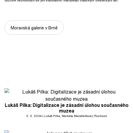
využitím neuronových sítí pro kvantitativní interpretaci klasických uměleckých děl.
Moravská galerie v Brně
Lukáš Pilka: Digitalizace je zásadní úlohou současného
muzea
5. 2. 2024
Lukáš Pilka
, Markéta Mansfieldová
Rozhovor