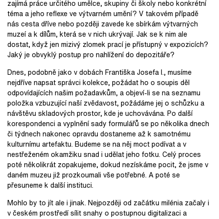
zajímá práce určitého umělce, skupiny či školy nebo konkrétní
téma a jeho reflexe ve výtvarném umění? V takovém případě
nás cesta dříve nebo později zavede ke sbírkám výtvarných
muzeí a k dílům, která se v nich ukrývají. Jak se k nim ale
dostat, když jen mizivý zlomek prací je přístupný v expozicích?
Jaký je obvyklý postup pro nahlížení do depozitáře?
Dnes, podobně jako v dobách Františka Josefa I., musíme
nejdříve napsat správci kolekce, požádat ho o soupis děl
odpovídajících našim požadavkům, a objeví-li se na seznamu
položka vzbuzující naší zvědavost, požádáme jej o schůzku a
návštěvu skladových prostor, kde je uchovávána. Po další
korespondenci a vyplnění sady formulářů se po několika dnech
či týdnech nakonec opravdu dostaneme až k samotnému
kulturnímu artefaktu. Budeme se na něj moct podívat a v
nestřeženém okamžiku snad i udělat jeho fotku. Celý proces
poté několikrát zopakujeme, dokud nezískáme pocit, že jsme v
daném muzeu již prozkoumali vše potřebné. A poté se
přesuneme k další instituci.
Mohlo by to jít ale i jinak. Nejpozději od začátku milénia začaly i
v českém prostředí sílit snahy o postupnou digitalizaci a