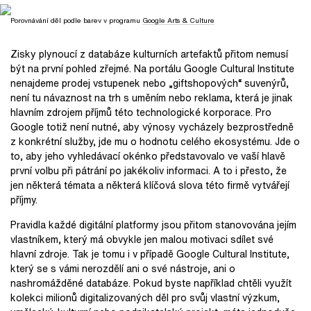
Porovnávání děl podle barev v programu
Google Arts & Culture
Zisky plynoucí z databáze kulturních artefaktů přitom nemusí
být na první pohled zřejmé. Na portálu Google Cultural Institute
nenajdeme prodej vstupenek nebo „giftshopových“ suvenýrů,
není tu návaznost na trh s uměním nebo reklama, která je jinak
hlavním zdrojem příjmů této technologické korporace. Pro
Google totiž není nutné, aby výnosy vycházely bezprostředně
z konkrétní služby, jde mu o hodnotu celého ekosystému. Jde o
to, aby jeho vyhledávací okénko představovalo ve vaší hlavě
první volbu při pátrání po jakékoliv informaci. A to i přesto, že
jen některá témata a některá klíčová slova této firmě vytvářejí
příjmy.
Pravidla každé digitální platformy jsou přitom stanovována jejím
vlastníkem, který má obvykle jen malou motivaci sdílet své
hlavní zdroje. Tak je tomu i v případě Google Cultural Institute,
který se s vámi nerozdělí ani o své nástroje, ani o
nashromážděné databáze. Pokud byste například chtěli využít
kolekci milionů digitalizovaných děl pro svůj vlastní výzkum,