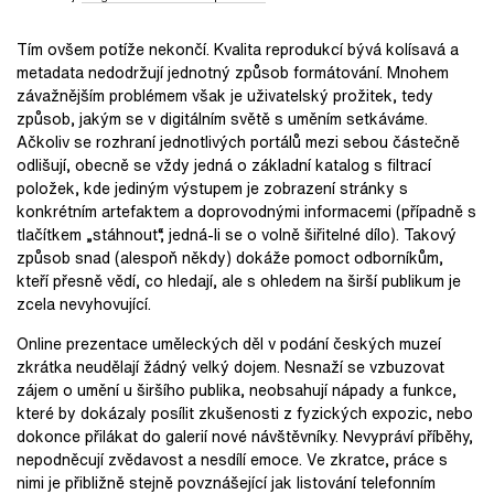
Tím ovšem potíže nekončí. Kvalita reprodukcí bývá kolísavá a
metadata nedodržují jednotný způsob formátování. Mnohem
závažnějším problémem však je uživatelský prožitek, tedy
způsob, jakým se v digitálním světě s uměním setkáváme.
Ačkoliv se rozhraní jednotlivých portálů mezi sebou částečně
odlišují, obecně se vždy jedná o základní katalog s filtrací
položek, kde jediným výstupem je zobrazení stránky s
konkrétním artefaktem a doprovodnými informacemi (případně s
tlačítkem „stáhnout“, jedná-li se o volně šiřitelné dílo). Takový
způsob snad (alespoň někdy) dokáže pomoct odborníkům,
kteří přesně vědí, co hledají, ale s ohledem na širší publikum je
zcela nevyhovující.
Online prezentace uměleckých děl v podání českých muzeí
zkrátka neudělají žádný velký dojem. Nesnaží se vzbuzovat
zájem o umění u širšího publika, neobsahují nápady a funkce,
které by dokázaly posílit zkušenosti z fyzických expozic, nebo
dokonce přilákat do galerií nové návštěvníky. Nevypráví příběhy,
nepodněcují zvědavost a nesdílí emoce. Ve zkratce, práce s
nimi je přibližně stejně povznášející jak listování telefonním