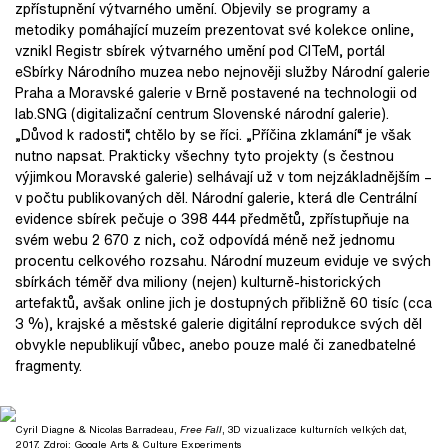
zpřístupnění výtvarného umění. Objevily se programy a
metodiky pomáhající muzeím prezentovat své kolekce online,
vznikl Registr sbírek výtvarného umění pod CITeM, portál
eSbírky Národního muzea nebo nejnověji služby Národní galerie
Praha a Moravské galerie v Brně postavené na technologii od
lab.SNG (digitalizační centrum Slovenské národní galerie).
„Důvod k radosti“, chtělo by se říci. „Příčina zklamání“ je však
nutno napsat. Prakticky všechny tyto projekty (s čestnou
výjimkou Moravské galerie) selhávají už v tom nejzákladnějším –
v počtu publikovaných děl. Národní galerie, která dle Centrální
evidence sbírek pečuje o 398 444 předmětů, zpřístupňuje na
svém webu 2 670 z nich, což odpovídá méně než jednomu
procentu celkového rozsahu. Národní muzeum eviduje ve svých
sbírkách téměř dva miliony (nejen) kulturně-historických
artefaktů, avšak online jich je dostupných přibližně 60 tisíc (cca
3 %), krajské a městské galerie digitální reprodukce svých děl
obvykle nepublikují vůbec, anebo pouze malé či zanedbatelné
fragmenty.
Cyril Diagne & Nicolas Barradeau,
Free Fall
, 3D vizualizace kulturních velkých dat,
2017. Zdroj:
Google Arts & Culture Experiments