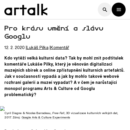
Pro krásu umění a slávu
Googlu
12. 2. 2020
Lukáš
Pilka
Komentář
Kdo vytěží velká kulturní data? Tak by mohl znít podtitulek
komentáře Lukáše Pilky, který je věnován digitalizaci
muzejních sbírek a online zpřístupnění kulturních artefaktů.
Jak v současnosti vypadá a jak by mohlo takové webové
rozhraní galerií a muzeí vypadat? A v čem je narůstající
monopol programu Arts & Culture od Googlu
problematický?
Cyril Diagne & Nicolas Barradeau,
Free Fall
, 3D vizualizace kulturních velkých dat,
2017. Zdroj:
Google Arts & Culture Experiments