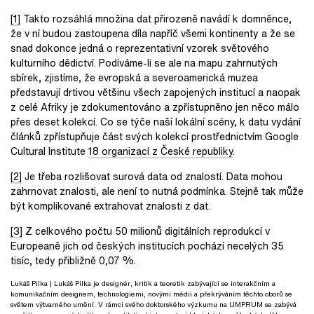
[1]
Takto rozsáhlá množina dat přirozeně navádí k domněnce,
že v ní budou zastoupena díla napříč všemi kontinenty a že se
snad dokonce jedná o reprezentativní vzorek světového
kulturního dědictví. Podíváme-li se ale na mapu zahrnutých
sbírek, zjistíme, že evropská a severoamerická muzea
představují drtivou většinu všech zapojených institucí a naopak
z celé Afriky je zdokumentováno a zpřístupněno jen něco málo
přes deset kolekcí. Co se týče naší lokální scény, k datu vydání
článků zpřístupňuje část svých kolekcí prostřednictvím Google
Cultural Institute
18 organizací z České republiky
.
[2]
Je třeba rozlišovat surová data od znalostí. Data mohou
zahrnovat znalosti, ale není to nutná podmínka. Stejně tak může
být komplikované extrahovat znalosti z dat.
[3]
Z celkového počtu 50 milionů digitálních reprodukcí v
Europeaně jich od českých institucích pochází necelých 35
tisíc, tedy přibližně 0,07 %.
Lukáš Pilka
| Lukáš Pilka je designér, kritik a teoretik zabývající se interakčním a
komunikačním designem, technologiemi, novými médii a překrýváním těchto oborů se
světem výtvarného umění. V rámci svého doktorského výzkumu na UMPRUM se zabývá