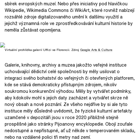
sbírek evropských muzeí. Nebo přes iniciativy pod hlavičkou
Wikipedie, Wikimedia Commons či WikiArt, které rovněž nabízejí
rozsáhlé zdroje digitalizovaného umění k dalšímu využití a
jejichž významná role ve zprostředkovávání kulturní historie by
neměla zůstávat opomíjena.
Virtuální prohlídka galerií Uffizi ve Florencii. Zdroj
Google Arts & Culture
Galerie, knihovny, archivy a muzea jakožto veřejné instituce
uchovávající dědictví celé společnosti by měly usilovat o
integraci svého bohatství do veřejných či otevřených platforem,
kde se stává demokraticky přístupným zdrojem, nikoliv
soukromou konkurenční výhodou. Měly by vytvářet podmínky,
aby kdokoliv mohl s jejich daty zacházet a vytvářet skrze ně
nový obsah a nové poznání. Ze všeho nejdříve by si ale tyto
instituce měly důsledně uvědomit, že fyzické kulturní artefakty
uzamčené v depozitáři jsou v roce 2020 přibližně stejně
prospěšné jako stránky Pijoanovy encyklopedie. Obojí zoufale
nedostupné a nepřístupné, ať už někde v temperovaném skladu,
nebo na vzdálené polici tři metry nad zemí.