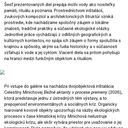
Šesť prezentovaných diel prepája motív vody ako nositeľky
pamäti, rituálu a poznania. Prostredníctvom inštalácií,
zvukových kompozícií a architektonických štruktúr vzniká
prostredie, kde nachádzame spoločný záujem o lokálne
znalosti, tradičné praktiky a súčasné ekologické otázky.
Jednotlivé práce vychádzajú z odlišných geografických a
kultúrnych kontextov, no spája ich záujem o formy spolužitia s
krajinou a spôsoby, akými sa ľudia historicky a v súčasnosti
vzťahujú k vode a jej cyklom. Viaceré diela sa pritom pohybujú
na hranici medzi funkčným objektom a rituálom.
Pri vstupe do galérie sa nachádza dvojobjektová inštalácia
Celestíny Minichovej
Bežné aktanty v procese premeny
(2026),
ktorá predstavuje jednu z ústredných tém výstavy, a to
prepojenosť environmentálnych a sociálnych kríz. Organicky
tvarované kovové objekty upozorňujú na väzby ekologických
procesov v čase klimatickej krízy. Minichová neilustruje
ekologickú krízu, ale skôr vytvára priestor pre uvažovanie o jej