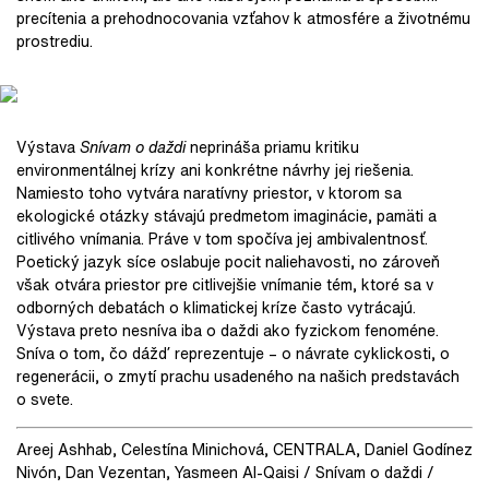
precítenia a prehodnocovania vzťahov k atmosfére a životnému
prostrediu.
Výstava
Snívam o daždi
neprináša priamu kritiku
environmentálnej krízy ani konkrétne návrhy jej riešenia.
Namiesto toho vytvára naratívny priestor, v ktorom sa
ekologické otázky stávajú predmetom imaginácie, pamäti a
citlivého vnímania. Práve v tom spočíva jej ambivalentnosť.
Poetický jazyk síce oslabuje pocit naliehavosti, no zároveň
však otvára priestor pre citlivejšie vnímanie tém, ktoré sa v
odborných debatách o klimatickej kríze často vytrácajú.
Výstava preto nesníva iba o daždi ako fyzickom fenoméne.
Sníva o tom, čo dážď reprezentuje – o návrate cyklickosti, o
regenerácii, o zmytí prachu usadeného na našich predstavách
o svete.
Areej Ashhab, Celestína Minichová, CENTRALA, Daniel Godínez
Nivón, Dan Vezentan, Yasmeen Al-Qaisi / Snívam o daždi /