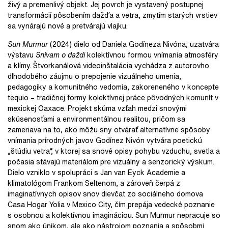
živý a premenlivý objekt. Jej povrch je vystavený postupnej
transformácií pôsobením dažďa a vetra, zmytím starých vrstiev
sa vynárajú nové a pretvárajú vlajku.
Sun Murmur
(2024) dielo od Daniela Godíneza Nivóna, uzatvára
výstavu
Snívam o daždi
kolektívnou formou vnímania atmosféry
a klímy. Štvorkanálová videoinštalácia vychádza z autorovho
dlhodobého záujmu o prepojenie vizuálneho umenia,
pedagogiky a komunitného vedomia, zakoreneného v koncepte
tequio – tradičnej formy kolektívnej práce pôvodných komunít v
mexickej Oaxace. Projekt skúma vzťah medzi snovými
skúsenosťami a environmentálnou realitou, pričom sa
zameriava na to, ako môžu sny otvárať alternatívne spôsoby
vnímania prírodných javov. Godínez Nivón vytvára poetickú
„štúdiu vetra“, v ktorej sa snové opisy pohybu vzduchu, svetla a
počasia stávajú materiálom pre vizuálny a senzorický výskum.
Dielo vzniklo v spolupráci s Jan van Eyck Academie a
klimatológom Frankom Seltenom, a zároveň čerpá z
imaginatívnych opisov snov dievčat zo sociálneho domova
Casa Hogar Yolia v Mexico City, čím prepája vedecké poznanie
s osobnou a kolektívnou imagináciou. Sun Murmur nepracuje so
snom ako únikom, ale ako nástrojom poznania a spôsobmi