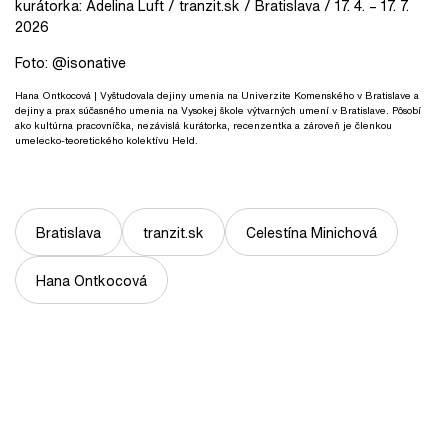
kurátorka: Adelina Luft / tranzit.sk / Bratislava / 17. 4. – 17. 7.
2026
Foto: @isonative
Hana Ontkocová
| Vyštudovala dejiny umenia na Univerzite Komenského v Bratislave a
dejiny a prax súčasného umenia na Vysokej škole výtvarných umení v Bratislave. Pôsobí
ako kultúrna pracovníčka, nezávislá kurátorka, recenzentka a zároveň je členkou
umelecko-teoretického kolektívu Held.
Bratislava
tranzit.sk
Celestína Minichová
Hana Ontkocová