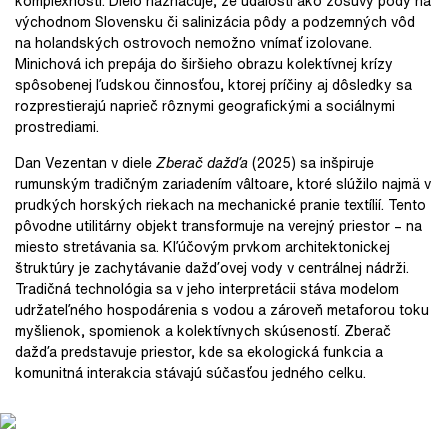
komplexnosti. Dielo naznačuje, že udalosti ako zosuvy pôdy na
východnom Slovensku či salinizácia pôdy a podzemných vôd
na holandských ostrovoch nemožno vnímať izolovane.
Minichová ich prepája do širšieho obrazu kolektívnej krízy
spôsobenej ľudskou činnosťou, ktorej príčiny aj dôsledky sa
rozprestierajú naprieč rôznymi geografickými a sociálnymi
prostrediami.
Dan Vezentan v diele
Zberač dažďa
(2025) sa inšpiruje
rumunským tradičným zariadením vâltoare, ktoré slúžilo najmä v
prudkých horských riekach na mechanické pranie textílií. Tento
pôvodne utilitárny objekt transformuje na verejný priestor – na
miesto stretávania sa. Kľúčovým prvkom architektonickej
štruktúry je zachytávanie dažďovej vody v centrálnej nádrži.
Tradičná technológia sa v jeho interpretácii stáva modelom
udržateľného hospodárenia s vodou a zároveň metaforou toku
myšlienok, spomienok a kolektívnych skúseností. Zberač
dažďa predstavuje priestor, kde sa ekologická funkcia a
komunitná interakcia stávajú súčasťou jedného celku.