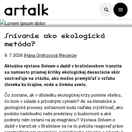
Snívanie ako ekologická
metóda?
9. 7. 2026
Hana
Ontkocová
Recenze
Aktuálna výstava
Snívam o daždi
v bratislavskom tranzite
sa namiesto priamej kritiky ekologickej devastácie skôr
sústreďuje na otázku, ako možno premýšľať o vzťahu
človeka ku krajine, vode a živému svetu.
Čo zostane, ak v dôsledku ekologickej krízy pominie všetko,
čo bolo v súlade s prírodnými cyklami? Ak sa klimatické a
geologické procesy súčasnosti budú naďalej zrýchľovať, akú
podobu nadobudnú naše predstavy o budúcnosti a aké
podnety nám ostanú na jej imagináciu? Výstava
Snívam o
daždi
v tranzit.sk v Bratislave sa na to pokúša reagovať práve