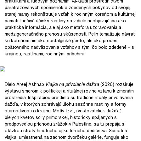
praktikami a ľudovým poznaním. Al-Qaisi prostredníctvom
parafrázovaných spomienok a zdedených pokynov od svojej
starej mamy rekonštruuje vzťah k rodinným koreňom a kultúrnej
pamäti. Liečivé účinky rastliny sa v diele neobjavujú iba ako
praktická informácia, ale aj ako metafora uzdravovania a
medzigeneračného prenosu skúseností. Pelin tematizuje návrat
ku koreňom nie ako nostalgické gesto, ale ako proces
opätovného nadväzovania vzťahov s tým, čo bolo zdedené – s
krajinou, rastlinami, rodinnými príbehmi.
Dielo Areej Ashhab
Vlajka na privolanie dažďa
(2026) rozširuje
výstavu smerom k politickej a rituálnej rovine vzťahu k zmenám
prostredia. Inšpiráciou pre dielo sú tradičné rituály privolávania
dažďa, v ktorých zohrávajú úlohu sezónne rastliny a formy
starostlivosti o krajinu. Motív tzv. „zvestovateliek dažďa“,
bielych kvetov scily prímorskej, historicky spájaných s
predpoveďou príchodu zrážok v Palestíne, sa tu prepája s
otázkou straty hmotného aj kultúrneho dedičstva. Samotná
vlajka, umiestnená na zadnom dvorčeku galérie, funguje ako