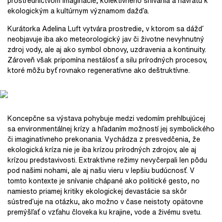
prostredníctvom imaginácie, kolektívneho snívania a návratu k
ekologickým a kultúrnym významom dažďa.
Kurátorka Adelina Luft vytvára prostredie, v ktorom sa dážď
neobjavuje iba ako meteorologický jav či životne nevyhnutný
zdroj vody, ale aj ako symbol obnovy, uzdravenia a kontinuity.
Zároveň však pripomína nestálosť a silu prírodných procesov,
ktoré môžu byť rovnako regeneratívne ako deštruktívne.
Koncepčne sa výstava pohybuje medzi vedomím prehlbujúcej
sa environmentálnej krízy a hľadaním možností jej symbolického
či imaginatívneho prekonania. Vychádza z presvedčenia, že
ekologická kríza nie je iba krízou prírodných zdrojov, ale aj
krízou predstavivosti. Extraktívne režimy nevyčerpali len pôdu
pod našimi nohami, ale aj našu vieru v lepšiu budúcnosť. V
tomto kontexte je snívanie chápané ako politické gesto, no
namiesto priamej kritiky ekologickej devastácie sa skôr
sústreďuje na otázku, ako možno v čase neistoty opätovne
premýšľať o vzťahu človeka ku krajine, vode a živému svetu.