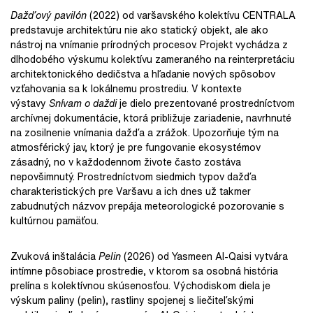
Dažďový pavilón
(2022) od varšavského kolektívu CENTRALA
predstavuje architektúru nie ako statický objekt, ale ako
nástroj na vnímanie prírodných procesov. Projekt vychádza z
dlhodobého výskumu kolektívu zameraného na reinterpretáciu
architektonického dedičstva a hľadanie nových spôsobov
vzťahovania sa k lokálnemu prostrediu. V kontexte
výstavy
Snívam o daždi
je dielo prezentované prostredníctvom
archívnej dokumentácie, ktorá približuje zariadenie, navrhnuté
na zosilnenie vnímania dažďa a zrážok. Upozorňuje tým na
atmosférický jav, ktorý je pre fungovanie ekosystémov
zásadný, no v každodennom živote často zostáva
nepovšimnutý. Prostredníctvom siedmich typov dažďa
charakteristických pre Varšavu a ich dnes už takmer
zabudnutých názvov prepája meteorologické pozorovanie s
kultúrnou pamäťou.
Zvuková inštalácia
Pelin
(2026) od Yasmeen Al-Qaisi vytvára
intímne pôsobiace prostredie, v ktorom sa osobná história
prelína s kolektívnou skúsenosťou. Východiskom diela je
výskum paliny (pelin), rastliny spojenej s liečiteľskými