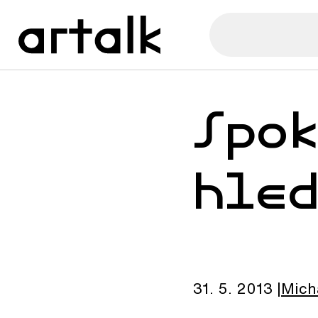
Spo
hle
31. 5. 2013
Mich