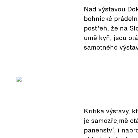
Nad výstavou Doko
bohnické prádelny
postřeh, že na Sl
umělkyň, jsou otá
samotného výstav
Kritika výstavy, k
je samozřejmě otá
panenství, i napr