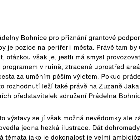
delny Bohnice pro přiznání grantové podpory
 je pozice na periferii města. Právě tam by 
it, otázkou však je, jestli má smysl provozova
ím programem v ruině, ztracené uprostřed areá
 cesta za uměním pěším výletem. Pokud prád
o rozhodnutí leží také právě na Zuzaně Jakal
ních představitelek sdružení Prádelna Bohni
to výstavy se jí však možná nevědomky ale z
ovedla jedna hezká ilustrace. Dát dohromady
 témata jako je dokonalost je velmi ambicióz