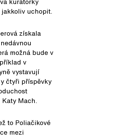
ava kurátorky
jakkoliv uchopit.
erová získala
u nedávnou
která možná bude v
příklad v
yně vystavují
 čtyři příspěvky
noduchost
s Katy Mach.
ež to Poliačikové
ice mezi