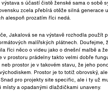
k výstava s účastí čistě ženské sama o sobě 
ovensku zcela přebírá otěže silná generace 
h alespoň prozatím říci nedá.
ýče, Jakalová se na výstavě rozhodla použít 
formátových malířských plátnech. Doufejme, 
la říci něco o videu jako o dnešní malbě a že
ce v prostoru prádelny takto velmi dobře fun
, neb prostor je v takovém stavu, že jeho pono
chodiskem. Prostor je to totiž obrovský, al
nad pro projekty site specific, ale i ty už m
mi místy a opadanými dlaždičkami unaveny.