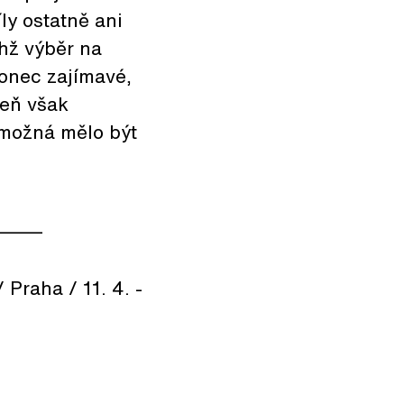
ly ostatně ani
hž výběr na
konec zajímavé,
veň však
 možná mělo být
_____
Praha / 11. 4. -