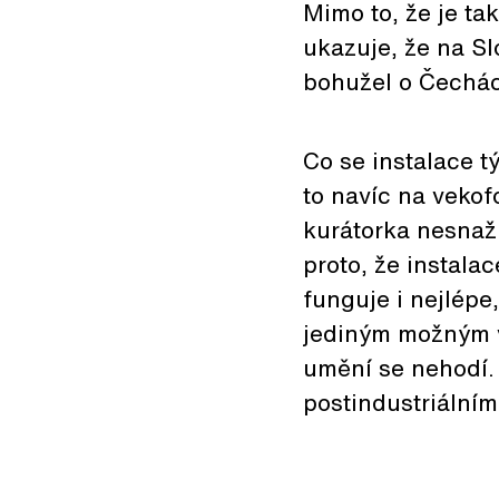
Mimo to, že je ta
ukazuje, že na Sl
bohužel o Čechác
Co se instalace t
to navíc na veko
kurátorka nesnaži
proto, že instala
funguje i nejlépe
jediným možným vý
umění se nehodí. S
postindustriální