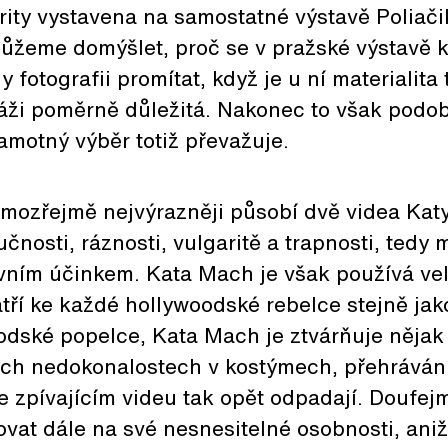
ity vystavena na samostatné výstavě Poliači
můžeme domýšlet, proč se v pražské výstavě k
 fotografii promítat, když je u ní materialita
ži poměrně důležitá. Nakonec to však podob
amotný výběr totiž převažuje.
amozřejmě nejvýrazněji působí dvě videa Kat
hlučnosti, ráznosti, vulgaritě a trapnosti, te
ním účinkem. Kata Mach je však používá velm
atří ke každé hollywoodské rebelce stejně ja
odské popelce, Kata Mach je ztvárňuje nějak 
ch nedokonalostech v kostýmech, přehrávání,
e zpívajícím videu tak opět odpadají. Doufejm
at dále na své nesnesitelné osobnosti, aniž