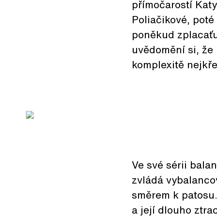
přímočarostí Katy
Poliačikové, poté
poněkud zplacaťu
uvědomění si, že 
komplexitě nejkře
Ve své sérii bala
zvládá vybalancov
směrem k patosu. 
a její dlouho ztr