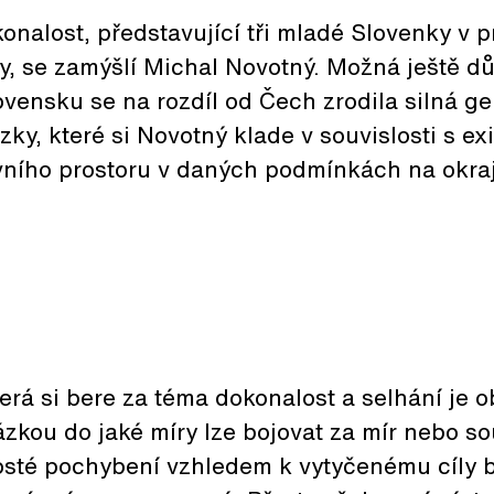
nalost, představující tři mladé Slovenky v p
, se zamýšlí Michal Novotný. Možná ještě důl
ovensku se na rozdíl od Čech zrodila silná g
zky, které si Novotný klade v souvislosti s ex
ního prostoru v daných podmínkách na okraj
terá si bere za téma dokonalost a selhání je o
zkou do jaké míry lze bojovat za mír nebo so
osté pochybení vzhledem k vytyčenému cíly b