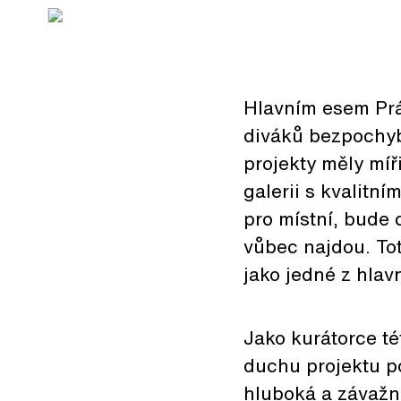
Hlavním esem Prá
diváků bezpochyby
projekty měly míř
galerii s kvalitn
pro místní, bude
vůbec najdou. Tot
jako jedné z hlav
Jako kurátorce té
duchu projektu p
hluboká a závažná