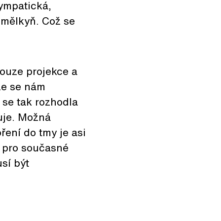
sympatická,
umělkyň. Což se
pouze projekce a
že se nám
 se tak rozhodla
guje. Možná
ření do tmy je asi
e pro současné
usí být