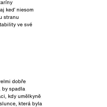
taríny
 aj keď niesom
u stranu
ability ve své
velmi dobře
ž by spadla
laci, kdy umělkyně
slunce, která byla