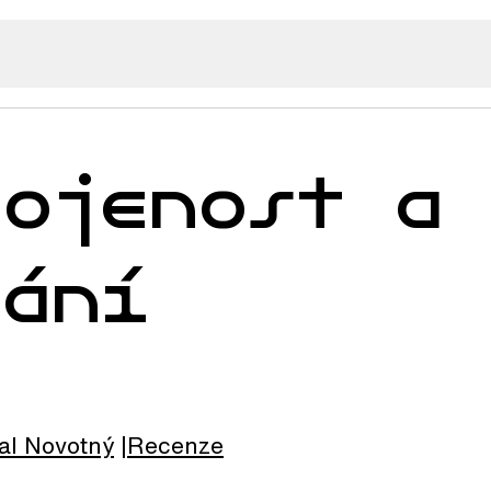
kojenost a
dání
al
Novotný
Recenze