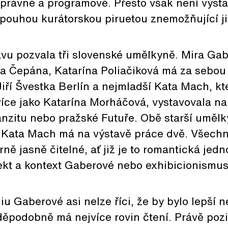
správné a programové. Přesto však není výst
ouhou kurátorskou piruetou znemožňující ji 
avu pozvala tři slovenské umělkyně. Mira Gab
a Čepána, Katarína Poliačiková má za sebo
 Jiří Švestka Berlín a nejmladší Kata Mach, 
ce jako Katarína Morháčová, vystavovala na
nzitu nebo pražské Futuře. Obě starší umělk
. Kata Mach má na výstavě práce dvě. Všechny
rně jasně čitelné, ať již je to romantická jed
jekt a kontext Gaberové nebo exhibicionismu
iu Gaberové asi nelze říci, že by bylo lepší n
ěpodobně má nejvíce rovin čtení. Právě poz