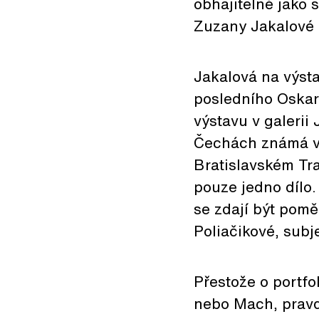
obhajitelné jako 
Zuzany Jakalové p
Jakalová na výst
posledního Oskar
výstavu v galerii
Čechách známá ví
Bratislavském Tra
pouze jedno dílo
se zdají být pomě
Poliačikové, sub
Přestože o portfol
nebo Mach, pravd