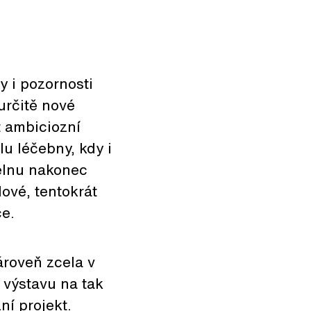
 i pozornosti
určitě nové
t ambiciozní
lu léčebny, kdy i
elnu nakonec
ové, tentokrát
ce.
ároveň zcela v
 výstavu na tak
ní projekt.