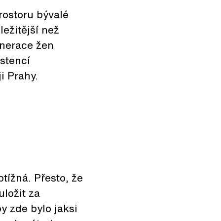
rostoru bývalé
ežitější než
enerace žen
istencí
i Prahy.
btížná. Přesto, že
uložit za
y zde bylo jaksi