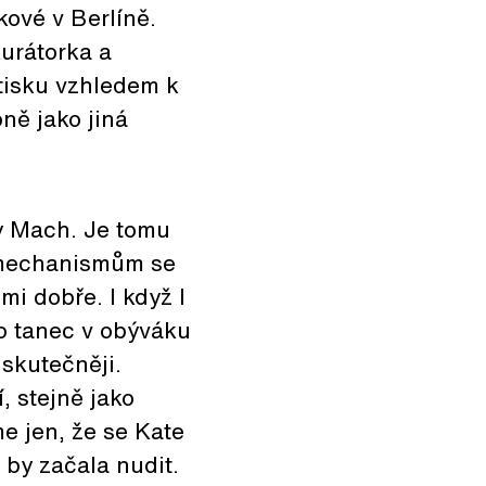
kové v Berlíně.
urátorka a
 tisku vzhledem k
ně jako jiná
y Mach. Je tomu
dy mechanismům se
i dobře. I když I
ko tanec v obýváku
skutečněji.
 stejně jako
e jen, že se Kate
 by začala nudit.