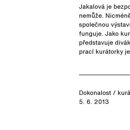
Jakalová je bezpo
nemůže. Nicméně 
společnou výstavu
funguje. Jako ku
představuje divá
prací kurátorky je
________________
Dokonalost / kurá
5. 6. 2013