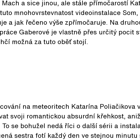
 Mach a sice jinou, ale stále přímočarostí Ka
 tuto mnohovrstevnatost videoinstalace Som,
je a jak řečeno výše zpřímočaruje. Na druho
práce Gaberové je vlastně přes určitý pocit st
hčí možná za tuto oběť stojí.
ncování na meteoritech Katarína Poliačikova 
at svoji romantickou absurdní křehkost, ani
To se bohužel nedá říci o další sérii a insta
acená sestra fotí každý den ve stejnou minutu 