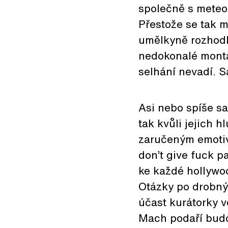
společně s meteor
Přestože se tak 
umělkyně rozhodly
nedokonalé montá
selhání nevadí. S
Asi nebo spíše s
tak kvůli jejich 
zaručeným emotiv
don’t give fuck p
ke každé hollywo
Otázky po drobný
účast kurátorky v
Mach podaří budov