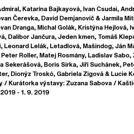
dmiral, Katarína Bajkayová, Ivan Csudai, And
van Čerevka, David Demjanovič & Jarmila Mitr
an Dranga, Michal Golák, Kristýna Hejlová, I
á, Dalibor Jančura, Jeden kmen, Tomáš Klep
, Leonard Lelák, Letadlová, Mašindog, Ján M
 Peter Roller, Matej Rosmány, Ladislav Sabo
 Sekerášová, Boris Sirka, Jiří Suchánek, Pet
ter, Dionýz Troskó, Gabriela Zigová & Lucie 
 / Kurátorka výstavy: Zuzana Sabova / Kašt
2019 - 1. 9. 2019