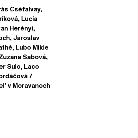
rás Cséfalvay,
íková, Lucia
van Herényi,
och, Jaroslav
athé, Lubo Mikle
, Zuzana Sabová,
er Sulo, Laco
Kordáčová /
ieľ v Moravanoch