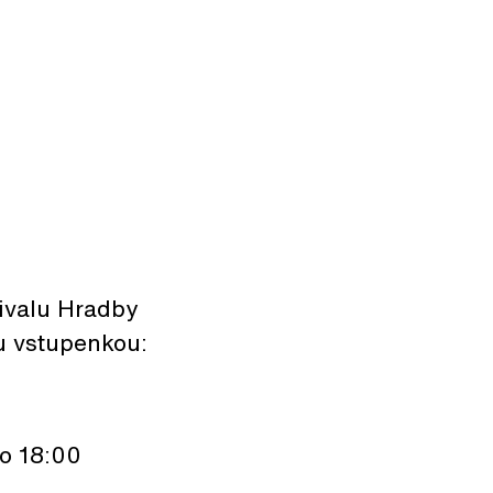
tivalu Hradby
ou vstupenkou:
o 18:00