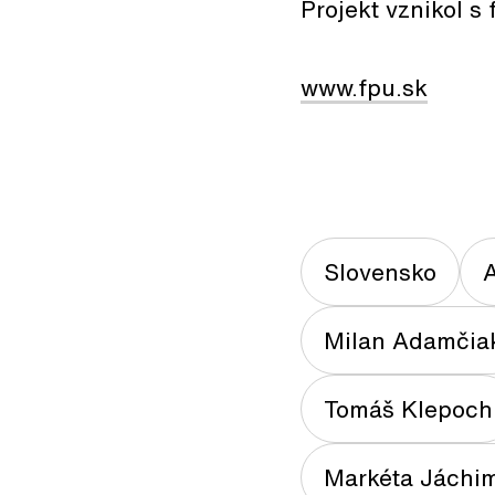
Projekt vznikol 
www.fpu.sk
Slovensko
A
Milan Adamčia
Tomáš Klepoch
Markéta Jáchi