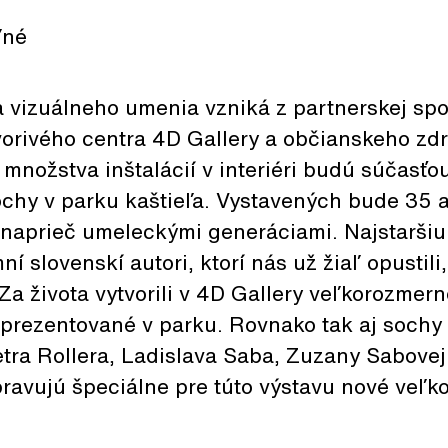
ľné
 vizuálneho umenia vzniká z partnerskej spo
vorivého centra 4D Gallery a občianskeho zdr
nožstva inštalácií v interiéri budú súčasťou
chy v parku kaštieľa. Vystavených bude 35 a
naprieč umeleckými generáciami. Najstaršiu
í slovenskí autori, ktorí nás už žiaľ opustil
a života vytvorili v 4D Gallery veľkorozmer
 prezentované v parku. Rovnako tak aj sochy
tra Rollera, Ladislava Saba, Zuzany Sabovej
pravujú špeciálne pre túto výstavu nové veľ