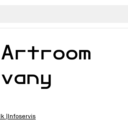
 Artroom
avany
lk
Infoservis