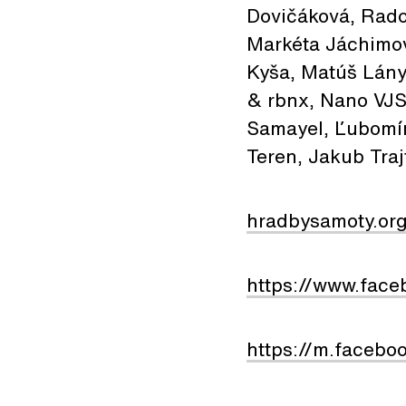
Dovičáková, Rado
Markéta Jáchimov
Kyša, Matúš Lány
& rbnx, Nano VJS
Samayel, Ľubomíra
Teren, Jakub Traj
hradbysamoty.or
https://www.face
https://m.facebo