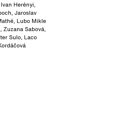
Ivan Herényi,
och, Jaroslav
Mathé, Lubo Mikle
o, Zuzana Sabová,
ter Sulo, Laco
 Kordáčová