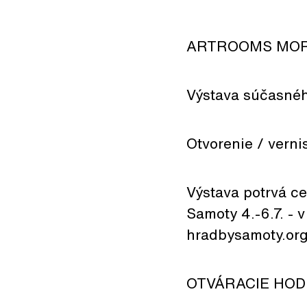
ARTROOMS MO
Výstava súčasné
Otvorenie / verni
Výstava potrvá ce
Samoty 4.-6.7. - 
hradbysamoty.org
OTVÁRACIE HODINY