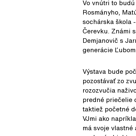
Vo vnútri to budú
Rosmányho, Matúš
sochárska škola 
Čerevku. Známi sl
Demjanovič s Jar
generácie Ľubomí
Výstava bude poč
pozostávať zo zvu
rozozvučia naživo
predné priečelie 
taktiež početné 
VJmi ako napríkl
má svoje vlastné 