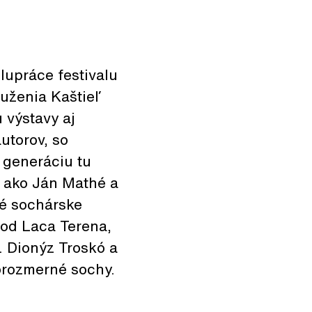
lupráce festivalu
uženia Kaštieľ
 výstavy aj
utorov, so
 generáciu tu
i, ako Ján Mathé a
né sochárske
 od Laca Terena,
. Dionýz Troskó a
korozmerné sochy.