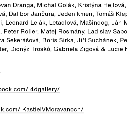
van Dranga, Michal Golák, Kristýna Hejlová, 
á, Dalibor Jančura, Jeden kmen, Tomáš Klep
i, Leonard Lelák, Letadlová, Mašindog, Ján 
, Peter Roller, Matej Rosmány, Ladislav Sab
 Sekerášová, Boris Sirka, Jiří Suchánek, Pe
ter, Dionýz Troskó, Gabriela Zigová & Lucie
g
book.com/ 4dgallery/
ok.com/ KastielVMoravanoch/