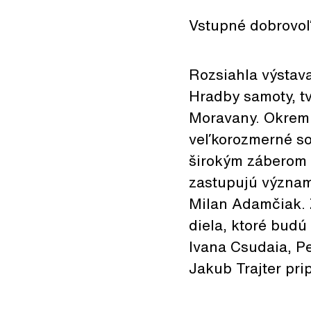
Vstupné dobrovo
Rozsiahla výstava
Hradby samoty, t
Moravany. Okrem m
veľkorozmerné so
širokým záberom 
zastupujú významn
Milan Adamčiak. Z
diela, ktoré budú
Ivana Csudaia, Pe
Jakub Trajter pri