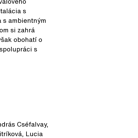
ivalového
talácia s
a s ambientným
om si zahrá
však obohatí o
 spolupráci s
ndrás Cséfalvay,
tríková, Lucia