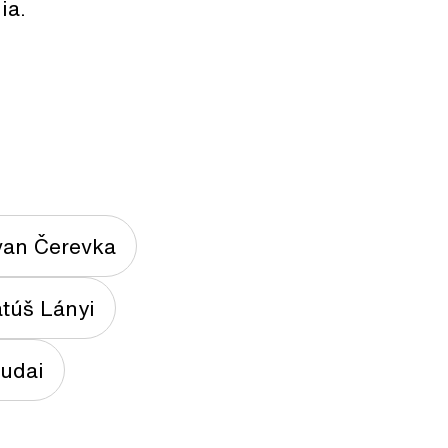
ia.
an Čerevka
túš Lányi
sudai