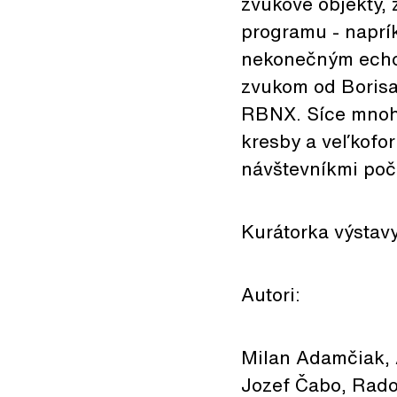
zvukové objekty, 
programu - naprí
nekonečným echom
zvukom od Borisa
RBNX. Síce mnohé 
kresby a veľkofor
návštevníkmi poč
Kurátorka výstav
Autori:
Milan Adamčiak, 
Jozef Čabo, Rado