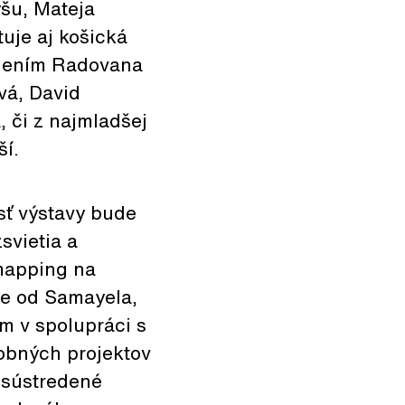
yšu, Mateja
uje aj košická
edením Radovana
vá, David
 či z najmladšej
ší.
sť výstavy bude
svietia a
 mapping na
ie od Samayela,
m v spolupráci s
obných projektov
ú sústredené