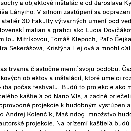
 sochy a objektové inštalácie od Jaroslava K
a Lányiho. V silnom zastúpení sa odprezent
- ateliér 3D Fakulty výtvarných umení pod v
ovenskí maliari a grafici ako Lucia Dovičáko
milou Mitríkovou, Tomáš Klepoch, Paľo Čejka,
ra Sekerášová, Kristýna Hejlová a mnohí ďal
as trvania čiastočne meniť svoju podobu. Ča
kových objektov a inštalácií, ktoré umelci roz
 iba počas festivalu. Budú to projekcie ako
celého kaštieľa od Nano VJs, a zadné priečel
doprovodné projekcie k hudobným vystúpenia
ad Andrej Kolenčík, Mašindog, množstvo hud
autorské projekcie. Na prízemí kaštieľa bud