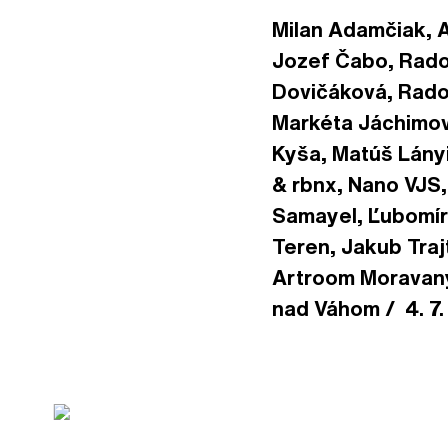
Milan Adamčiak, A
Jozef Čabo, Rado
Dovičáková, Radov
Markéta Jáchimov
Kyša, Matúš Lányi
& rbnx, Nano VJS,
Samayel, Ľubomíra
Teren, Jakub Traj
Artroom Moravany
nad Váhom / 4. 7. 