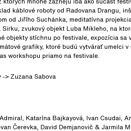
z ktorých mnohé zaznejú iba ako súčasť fest
klad káblové roboty od Radovana Drangu, inš
 od Jiřího Suchánka, meditatívna projekci
 Sirku, zvukový objekt Luba Mikleho, na ktor
objekty stíchnu po festivale, expozícia sa 
mátové grafiky, ktoré budú vytvárať umelci v
as workshopu priamo na festivale.
y -> Zuzana Sabova
Admiral, Katarína Bajkayová, Ivan Csudai, A
van Čerevka, David Demjanovič & Jarmila Mi