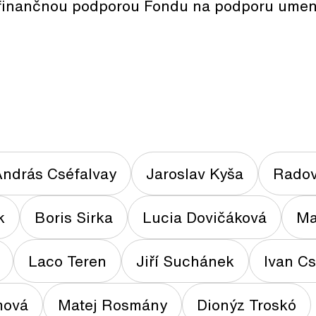
s finančnou podporou Fondu na podporu umen
ndrás Cséfalvay
Jaroslav Kyša
Radov
k
Boris Sirka
Lucia Dovičáková
Ma
Laco Teren
Jiří Suchánek
Ivan C
mová
Matej Rosmány
Dionýz Troskó