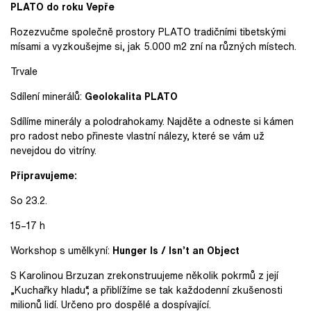
PLATO do roku Vepře
Rozezvučme společně prostory PLATO tradičními tibetskými
mísami a vyzkoušejme si, jak 5.000 m2 zní na různých místech.
Trvale
Sdílení minerálů:
Geolokalita PLATO
Sdílíme minerály a polodrahokamy. Najděte a odneste si kámen
pro radost nebo přineste vlastní nálezy, které se vám už
nevejdou do vitríny.
Připravujeme:
So 23.2.
15–17 h
Workshop s umělkyní:
Hunger Is / Isn’t an Object
S Karolinou Brzuzan zrekonstruujeme několik pokrmů z její
„Kuchařky hladu“, a přiblížíme se tak každodenní zkušenosti
milionů lidí. Určeno pro dospělé a dospívající.