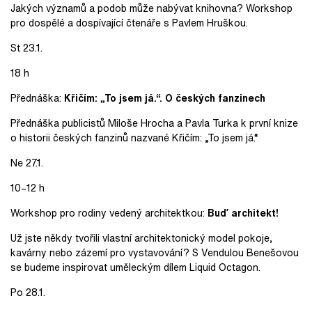
Jakých významů a podob může nabývat knihovna? Workshop
pro dospělé a dospívající čtenáře s Pavlem Hruškou.
St 23.1.
18 h
Přednáška:
Křičím: „To jsem já.“. O českých fanzinech
Přednáška publicistů Miloše Hrocha a Pavla Turka k první knize
o historii českých fanzinů nazvané Křičím: „To jsem já.“
Ne 27.1.
10–12 h
Workshop pro rodiny vedený architektkou:
Buď architekt!
Už jste někdy tvořili vlastní architektonický model pokoje,
kavárny nebo zázemí pro vystavování? S Vendulou Benešovou
se budeme inspirovat uměleckým dílem Liquid Octagon.
Po 28.1.