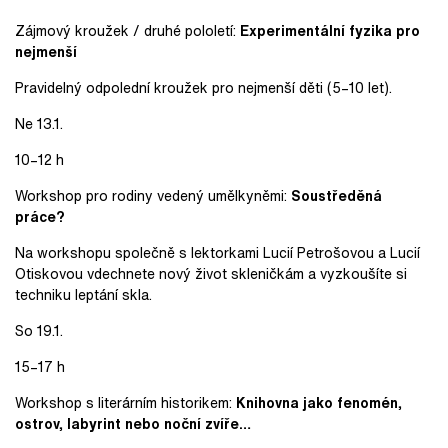
Zájmový kroužek / druhé pololetí:
Experimentální fyzika pro
nejmenší
Pravidelný odpolední kroužek pro nejmenší děti (5–10 let).
Ne 13.1.
10–12 h
Workshop pro rodiny vedený umělkyněmi:
Soustředěná
práce?
Na workshopu společně s lektorkami Lucií Petrošovou a Lucií
Otiskovou vdechnete nový život skleničkám a vyzkoušíte si
techniku leptání skla.
So 19.1.
15–17 h
Workshop s literárním historikem:
Knihovna jako fenomén,
ostrov, labyrint nebo noční zvíře…