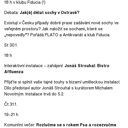
18 h v klubu Fiducia (!)
Debata:
Jak(é) dělat sochy v Ostravě?
Existují v Česku případy dobré praxe zadávání nové sochy ve
veřejném prostoru? Jak naložit se sochami, které se
„nepovedly“? Pořádá PLATO a Antikvariát a klub Fiducia.
St 30.1.
18 h
Interaktivní instalace – zahájení:
Jonáš Strouhal: Bistro
Affluenza
Přijďte si splnit vaše tajné touhy s bizarní uměleckou instalací.
Dílo představí autor Jonáš Strouhal s kurátorem Michalem
Novotným. Instalace trvá do 5.2.
Čt 31.1.
19–21 h
Komunitní večer:
Rozlučme se s rokem Psa a rozezvučme