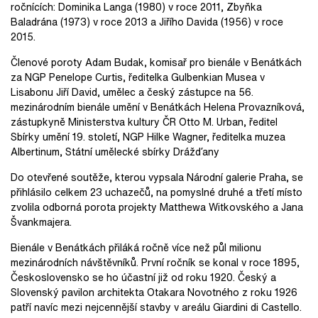
ročnících: Dominika Langa (1980) v roce 2011, Zbyňka
Baladrána (1973) v roce 2013 a Jiřího Davida (1956) v roce
2015.
Členové poroty Adam Budak, komisař pro bienále v Benátkách
za NGP Penelope Curtis, ředitelka Gulbenkian Musea v
Lisabonu Jiří David, umělec a český zástupce na 56.
mezinárodním bienále umění v Benátkách Helena Provazníková,
zástupkyně Ministerstva kultury ČR Otto M. Urban, ředitel
Sbírky umění 19. století, NGP Hilke Wagner, ředitelka muzea
Albertinum, Státní umělecké sbírky Drážďany
Do otevřené soutěže, kterou vypsala Národní galerie Praha, se
přihlásilo celkem 23 uchazečů, na pomyslné druhé a třetí místo
zvolila odborná porota projekty Matthewa Witkovského a Jana
Švankmajera.
Bienále v Benátkách přiláká ročně více než půl milionu
mezinárodních návštěvníků. První ročník se konal v roce 1895,
Československo se ho účastní již od roku 1920. Český a
Slovenský pavilon architekta Otakara Novotného z roku 1926
patří navíc mezi nejcennější stavby v areálu Giardini di Castello.