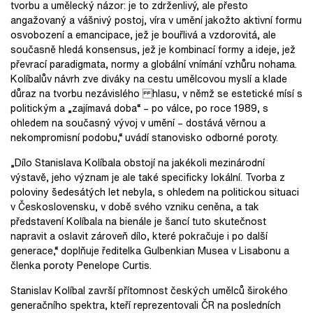
tvorbu a umělecký názor: je to zdrženlivý, ale přesto
angažovaný a vášnivý postoj, víra v umění jakožto aktivní formu
osvobození a emancipace, jež je bouřlivá a vzdorovitá, ale
současně hledá konsensus, jež je kombinací formy a ideje, jež
převrací paradigmata, normy a globální vnímání vzhůru nohama.
Kolíbalův návrh zve diváky na cestu umělcovou myslí a klade
důraz na tvorbu nezávislého hlasu, v němž se estetické mísí s
politickým a „zajímavá doba“ – po válce, po roce 1989, s
ohledem na současný vývoj v umění – dostává věrnou a
nekompromisní podobu,“ uvádí stanovisko odborné poroty.
„Dílo Stanislava Kolíbala obstojí na jakékoli mezinárodní
výstavě, jeho význam je ale také specificky lokální. Tvorba z
poloviny šedesátých let nebyla, s ohledem na politickou situaci
v Československu, v době svého vzniku ceněna, a tak
představení Kolíbala na bienále je šancí tuto skutečnost
napravit a oslavit zároveň dílo, které pokračuje i po další
generace,“ doplňuje ředitelka Gulbenkian Musea v Lisabonu a
členka poroty Penelope Curtis.
Stanislav Kolíbal završí přítomnost českých umělců širokého
generačního spektra, kteří reprezentovali ČR na posledních