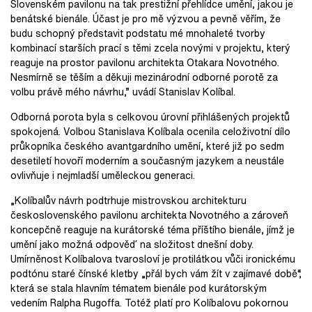
Slovenském pavilonu na tak prestižní přehlídce umění, jakou je
benátské bienále. Účast je pro mě výzvou a pevně věřím, že
budu schopný představit podstatu mé mnohaleté tvorby
kombinací starších prací s těmi zcela novými v projektu, který
reaguje na prostor pavilonu architekta Otakara Novotného.
Nesmírně se těším a děkuji mezinárodní odborné porotě za
volbu právě mého návrhu,” uvádí Stanislav Kolíbal.
Odborná porota byla s celkovou úrovní přihlášených projektů
spokojená. Volbou Stanislava Kolíbala ocenila celoživotní dílo
průkopníka českého avantgardního umění, které již po sedm
desetiletí hovoří moderním a současným jazykem a neustále
ovlivňuje i nejmladší uměleckou generaci.
„Kolíbalův návrh podtrhuje mistrovskou architekturu
československého pavilonu architekta Novotného a zároveň
koncepčně reaguje na kurátorské téma příštího bienále, jímž je
umění jako možná odpověď na složitost dnešní doby.
Umírněnost Kolíbalova tvarosloví je protilátkou vůči ironickému
podtónu staré čínské kletby „přál bych vám žít v zajímavé době“,
která se stala hlavním tématem bienále pod kurátorským
vedením Ralpha Rugoffa. Totéž platí pro Kolíbalovu pokornou