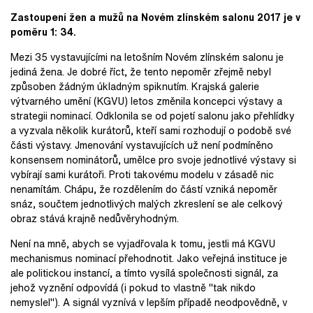
Zastoupení žen a mužů na Novém zlínském salonu 2017 je v
poměru 1: 34.
Mezi 35 vystavujícími na letošním Novém zlínském salonu je
jediná žena. Je dobré říct, že tento nepoměr zřejmě nebyl
způsoben žádným úkladným spiknutím. Krajská galerie
výtvarného umění (KGVU) letos změnila koncepci výstavy a
strategii nominací. Odklonila se od pojetí salonu jako přehlídky
a vyzvala několik kurátorů, kteří sami rozhodují o podobě své
části výstavy. Jmenování vystavujících už není podmíněno
konsensem nominátorů, umělce pro svoje jednotlivé výstavy si
vybírají sami kurátoři. Proti takovému modelu v zásadě nic
nenamítám. Chápu, že rozdělením do částí vzniká nepoměr
snáz, součtem jednotlivých malých zkreslení se ale celkový
obraz stává krajně nedůvěryhodným.
Není na mně, abych se vyjadřovala k tomu, jestli má KGVU
mechanismus nominací přehodnotit. Jako veřejná instituce je
ale politickou instancí, a tímto vysílá společnosti signál, za
jehož vyznění odpovídá (i pokud to vlastně "tak nikdo
nemyslel"). A signál vyznívá v lepším případě neodpovědně, v