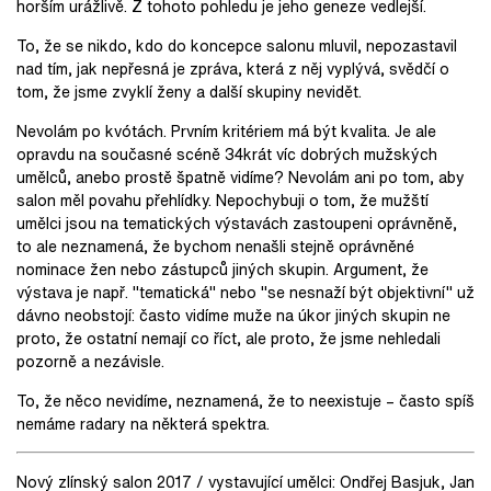
horším urážlivě. Z tohoto pohledu je jeho geneze vedlejší.
To, že se nikdo, kdo do koncepce salonu mluvil, nepozastavil
nad tím, jak nepřesná je zpráva, která z něj vyplývá, svědčí o
tom, že jsme zvyklí ženy a další skupiny nevidět.
Nevolám po kvótách. Prvním kritériem má být kvalita. Je ale
opravdu na současné scéně 34krát víc dobrých mužských
umělců, anebo prostě špatně vidíme? Nevolám ani po tom, aby
salon měl povahu přehlídky. Nepochybuji o tom, že mužští
umělci jsou na tematických výstavách zastoupeni oprávněně,
to ale neznamená, že bychom nenašli stejně oprávněné
nominace žen nebo zástupců jiných skupin. Argument, že
výstava je např. "tematická" nebo "se nesnaží být objektivní" už
dávno neobstojí: často vidíme muže na úkor jiných skupin ne
proto, že ostatní nemají co říct, ale proto, že jsme nehledali
pozorně a nezávisle.
To, že něco nevidíme, neznamená, že to neexistuje – často spíš
nemáme radary na některá spektra.
Nový zlínský salon 2017 / vystavující umělci: Ondřej Basjuk, Jan