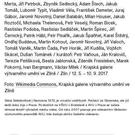
Merta, Jiří Petrbok, Zbyněk Sedlecký, Adam Štech, Jakub
Tomáš, Lubomír Typlt, Vladimír Véla, František Demeter, Juraj
Gábor, Jaromír Novotný, Daniel Balabán, Milan Houser, Jakub
Roztočil, Michaela Thelenová, Petr Veselý, Roman Bicek,
Rastislav Podoba, Rastislav Sedláček, Martin Špirec, Jiří
Černický, Patrik Hábl, Petr Písařík, Jakub Špaňhel, Karel Štědrý,
Ondřej Buddeus, Martin Kohout, Jaromír Novotný, Jiří Valoch,
Tomáš Vaněk, Martin Čada, Petr Horák, Jiří Kuděla, Vojtěch
Skácel, Dušan Tománek / kurátoři: Petr Vaňous, Ján Kralovič,
Terezie Petišková, Beata Jablonská, Zdeněk Freisleben, Marek
Pokorný, Ivan Bergmann, Václav Mílek / Krajská galerie
výtvarného umění ve Zlíně / Zlín / 12. 5. – 10. 9. 2017
Foto:
Wikimedia Commons
, Krajská galerie výtvarného umění ve
Zlíně
Sláva Sobotovičová
| Narozena 1973, je vizuální umělkyně. Pochází ze Slovenska, ale již
delší dobu žije v Praze. Po studiích na VŠVU v Bratislavě a AVU v Praze se začala
věnovat téměř výhradně médiu videa. Od roku 2007 pracuje pro videoarchiv Vědecko-
výzkumného pracoviště AVU, kde buduje sbírku českého videoartu.