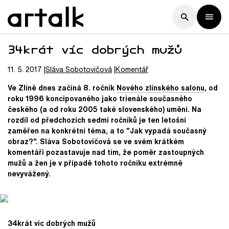
34krát víc dobrých mužů
11. 5. 2017
Sláva
Sobotovičová
Komentář
Ve Zlíně dnes začíná 8. ročník
Nového zlínského salonu
, od
roku 1996 koncipovaného jako trienále současného
českého (a od roku 2005 také slovenského) umění. Na
rozdíl od předchozích sedmi ročníků je ten letošní
zaměřen na konkrétní téma, a to "Jak vypadá současný
obraz?". Sláva Sobotovičová se ve svém krátkém
komentáři pozastavuje nad tím, že poměr zastoupných
mužů a žen je v případě tohoto ročníku extrémně
nevyvážený.
34krát víc dobrých mužů