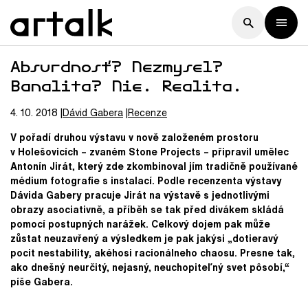
Absurdnosť? Nezmysel?
Banalita? Nie. Realita.
4. 10. 2018
Dávid
Gabera
Recenze
V pořadí druhou výstavu v nově založeném prostoru
v Holešovicích – zvaném Stone Projects – připravil umělec
Antonín Jirát, který zde zkombinoval jím tradičně používané
médium fotografie s instalací. Podle recenzenta výstavy
Dávida Gabery pracuje Jirát na výstavě s jednotlivými
obrazy asociativně, a příběh se tak před divákem skládá
pomocí postupných narážek. Celkový dojem
p
ak může
zůstat neuzavřený a výsledkem je pak jakýsi
„
dotieravý
pocit nestability, akéhosi racionálneho chaosu. Presne tak,
ako dnešný neurčitý, nejasný, neuchopiteľný svet pôsobí,
“
píše Gabera.