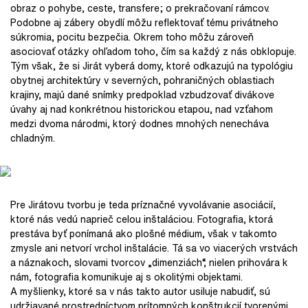
obraz o pohybe, ceste, transfere; o prekračovaní rámcov.
Podobne aj zábery obydlí môžu reflektovať tému privátneho
súkromia, pocitu bezpečia. Okrem toho môžu zároveň
asociovať otázky ohľadom toho, čím sa každý z nás obklopuje.
Tým však, že si Jirát vyberá domy, ktoré odkazujú na typológiu
obytnej architektúry v severných, pohraničných oblastiach
krajiny, majú dané snímky predpoklad vzbudzovať divákove
úvahy aj nad konkrétnou historickou etapou, nad vzťahom
medzi dvoma národmi, ktorý dodnes mnohých nenecháva
chladným.
Pre Jirátovu tvorbu je teda príznačné vyvolávanie asociácií,
ktoré nás vedú naprieč celou inštaláciou. Fotografia, ktorá
prestáva byť ponímaná ako plošné médium, však v takomto
zmysle ani netvorí vrchol inštalácie. Tá sa vo viacerých vrstvách
a náznakoch, slovami tvorcov „dimenziách“, nielen prihovára k
nám, fotografia komunikuje aj s okolitými objektami.
A myšlienky, ktoré sa v nás takto autor usiluje nabudiť, sú
udržiavané prostredníctvom prítomných konštrukcií tvorenými