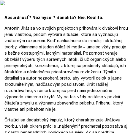
Absurdnosť? Nezmysel? Banalita? Nie. Realita.
Antonín Jirát sa vo svojich projektoch prihovára k divákovi hrou
jemu vlastnou, pričom vytvára situácie, ktoré sa vyznačujú
vnútorným rozporom. Keď nahliadneme do minulej i aktuálnej
tvorby, všimneme si jeden dôležitý motív – umelec vždy pracuje
s bežne dostupnými, lacnými materiálmi. Pozornosť venuje
obzvlášť výberu tých správnych látok, či už organických alebo
priemyselných, konzistencii, z ktorej sa predmety skladajú, ich
štruktúre a následnému priestorovému rozloženiu. Týmito
detailmi sa autor nezaoberá preto, aby vytvoril celok s jasne
zrozumiteľným, nadčasovým posolstvom. Jirát radšej
rozohráva hru, v rámci ktorej sú pred nami jednoznačné
výpovede zámerne ukryté. My sa tak vždy ocitáme v pozícii
čitateľa zmyslu a významu zbaveného príbehu. Príbehu, ktorý
vlastne ani príbehom nie je.
Črtajúci sa dadaistický impulz, ktorý charakterizuje Jirátovu
tvorbu, však okrem práci s „nájdenými“ predmetmi pozostáva aj
z často nenápadných ironických vsuviek. Ak sa predtým