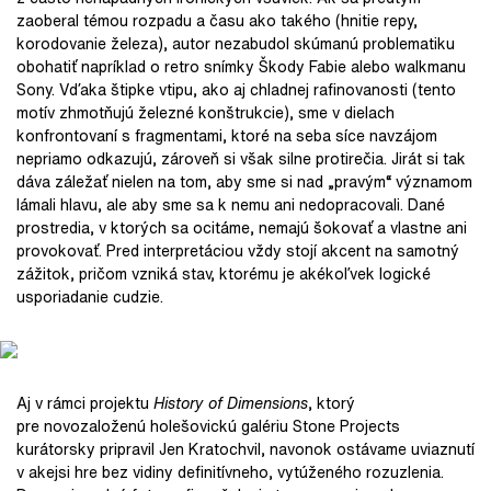
zaoberal témou rozpadu a času ako takého (hnitie repy,
korodovanie železa), autor nezabudol skúmanú problematiku
obohatiť napríklad o retro snímky Škody Fabie alebo walkmanu
Sony. Vďaka štipke vtipu, ako aj chladnej rafinovanosti (tento
motív zhmotňujú železné konštrukcie), sme v dielach
konfrontovaní s fragmentami, ktoré na seba síce navzájom
nepriamo odkazujú, zároveň si však silne protirečia. Jirát si tak
dáva záležať nielen na tom, aby sme si nad „pravým“ významom
lámali hlavu, ale aby sme sa k nemu ani nedopracovali. Dané
prostredia, v ktorých sa ocitáme, nemajú šokovať a vlastne ani
provokovať. Pred interpretáciou vždy stojí akcent na samotný
zážitok, pričom vzniká stav, ktorému je akékoľvek logické
usporiadanie cudzie.
Aj v rámci projektu
History of Dimensions
, ktorý
pre novozaloženú holešovickú galériu Stone Projects
kurátorsky pripravil Jen Kratochvil, navonok ostávame uviaznutí
v akejsi hre bez vidiny definitívneho, vytúženého rozuzlenia.