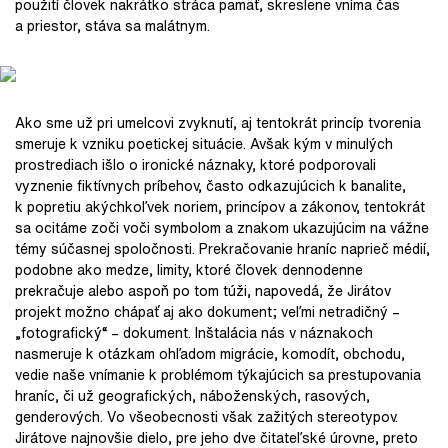
použití človek nakrátko stráca pamäť, skreslene vníma čas
a priestor, stáva sa malátnym.
Ako sme už pri umelcovi zvyknutí, aj tentokrát princíp tvorenia
smeruje k vzniku poetickej situácie. Avšak kým v minulých
prostrediach išlo o ironické náznaky, ktoré podporovali
vyznenie fiktívnych príbehov, často odkazujúcich k banalite,
k popretiu akýchkoľvek noriem, princípov a zákonov, tentokrát
sa ocitáme zoči voči symbolom a znakom ukazujúcim na vážne
témy súčasnej spoločnosti. Prekračovanie hraníc naprieč médií,
podobne ako medze, limity, ktoré človek dennodenne
prekračuje alebo aspoň po tom túži, napovedá, že Jirátov
projekt možno chápať aj ako dokument; veľmi netradičný –
„fotografický“ – dokument. Inštalácia nás v náznakoch
nasmeruje k otázkam ohľadom migrácie, komodít, obchodu,
vedie naše vnímanie k problémom týkajúcich sa prestupovania
hraníc, či už geografických, náboženských, rasových,
genderových. Vo všeobecnosti však zažitých stereotypov.
Jirátove najnovšie dielo, pre jeho dve čitateľské úrovne, preto