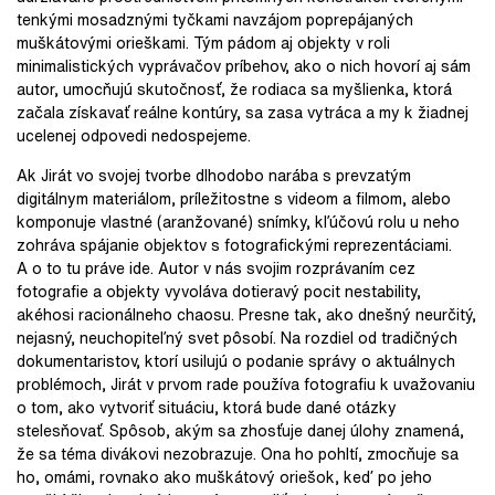
tenkými mosadznými tyčkami navzájom poprepájaných
muškátovými orieškami. Tým pádom aj objekty v roli
minimalistických vyprávačov príbehov, ako o nich hovorí aj sám
autor, umocňujú skutočnosť, že rodiaca sa myšlienka, ktorá
začala získavať reálne kontúry, sa zasa vytráca a my k žiadnej
ucelenej odpovedi nedospejeme.
Ak Jirát vo svojej tvorbe dlhodobo narába s prevzatým
digitálnym materiálom, príležitostne s videom a filmom, alebo
komponuje vlastné (aranžované) snímky, kľúčovú rolu u neho
zohráva spájanie objektov s fotografickými reprezentáciami.
A o to tu práve ide. Autor v nás svojim rozprávaním cez
fotografie a objekty vyvoláva dotieravý pocit nestability,
akéhosi racionálneho chaosu. Presne tak, ako dnešný neurčitý,
nejasný, neuchopiteľný svet pôsobí. Na rozdiel od tradičných
dokumentaristov, ktorí usilujú o podanie správy o aktuálnych
problémoch, Jirát v prvom rade používa fotografiu k uvažovaniu
o tom, ako vytvoriť situáciu, ktorá bude dané otázky
stelesňovať. Spôsob, akým sa zhosťuje danej úlohy znamená,
že sa téma divákovi nezobrazuje. Ona ho pohltí, zmocňuje sa
ho, omámi, rovnako ako muškátový oriešok, keď po jeho