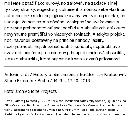
môžeme označiť ako surový, no zároveň, na základe silnej
fyzickej stránky, sugestívny dokument: s iróniou sebe vlastnou
autor nielenže stelesňuje globalizovaný svet v malej mierke, on
ukazuje, že namiesto plošného, zaslepeného uvažovania je
potrebné prehodnocovať svoj pohľad a o aktuálnych otázkach
nevyhnutne premýšľať vo viacerých rovinách. A takýto projekt,
hoci navonok postavený na princípe náhody, lability,
nezmyselnosti, nejednoznačnosti či kuriozity, nepôsobí ako
uzavretá, primárne pre insiderov prístupná umelecká absurdita,
ale ako absurdita, ktorá pripomína komplikovanú prítomnosť.
Antonín Jirát / History of dimensions / kurátor: Jen Kratochvil /
Stone Projects / Praha / 14. 9. – 12. 10. 2018
Foto: archiv Stone Projects
Dávid Gabera
| Narodený 1992 v Košiciach, vyštudoval bakalársky obor dejiny umenia na
Filozofickej fakulte Univerzity Komenského v Bratislave. V súčasnosti študuje dejiny a
teóriu moderného a súčasného umenia na UMPRUM v Prahe, kde zároveň pôsobí v
Ateliéri fotografie. Zaoberá sa teóriou fotografie, filmom, moderným a súčasným umením.