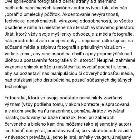
Dve sprievodné fotografie z čelnej strany a z mierneho
nadhľadu nasnímaných kamiónov autor vytvoril tak, aby nás
„obral“ o umelecký pôžitok. Akcentovanie nevýraznosti,
technickej nedokonalosti, výrazovej odosobnenosti, to všetko
osadené v ráme a umiestnené na stenách výstavného priestoru.
Jirát, ktorý vždy svoje myšlienky odvodzuje z média fotografie,
nás prostredníctvom danej estetiky – nepriamo odkazujúcej na
súčasné média a záplavu fotografií s príslušným vizuálom –
vedie k tomu, aby sme aspoň na chvíľu aj my popremýšľali nad
úlohou a postavením fotografie v 21. storočí. Neúplné, zahmlené
vyznenie snímok môže u návštevníka vyvolať podnet k tomu,
aby sa pozastavil nad manipuláciou či dôveryhodnosťou média,
nad otázkami jeho distribúcie na pozadí súčasných digitálnych
technológií.
Fotografia, ktorá vo svojej podstate nemá nikdy zavŕšený
význam (vždy podlieha tomu, v akom kontexte je spracovaná
a v akom svetle na ňu nazeráme), pomáha Jirátovi vytvárať
naratív, budovaný na báze narážok. Hoci pri záberoch
červeného a bieleho kamiónu môžeme (ako aj samotný autor)
len hádať, domýšľať, predstavovať si, čo v skutočnosti vozidlá
v návesoch prevážajú, jedno je isté, snímky vsugerujú nejasný