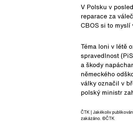
V Polsku v posle
reparace za vále
CBOS si to myslí 
Téma loni v létě 
spravedlnost (PiS
a škody napáchané
německého odškod
války označil v b
polský ministr za
ČTK
| Jakékoliv publiková
zakázáno. ©ČTK