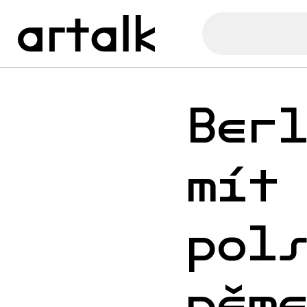
Ber
mít
pol
něm