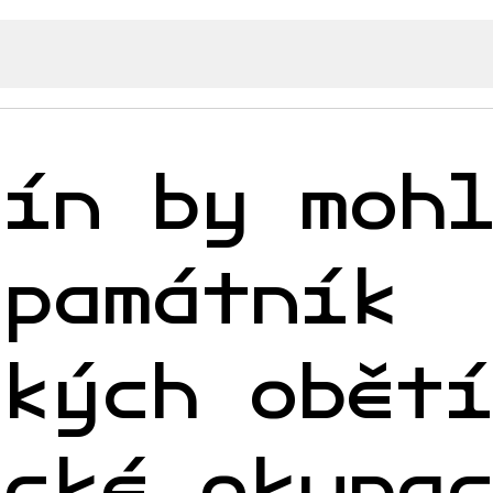
lín by moh
 památník
ských obět
ecké okupa