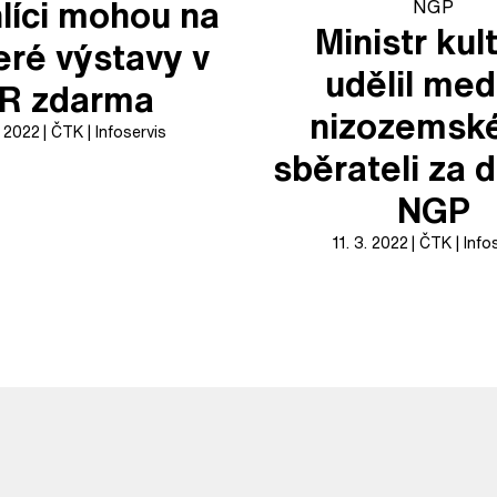
líci mohou na
Ministr kul
eré výstavy v
udělil meda
R zdarma
nizozemsk
. 2022
ČTK
Infoservis
sběrateli za 
NGP
11. 3. 2022
ČTK
Info