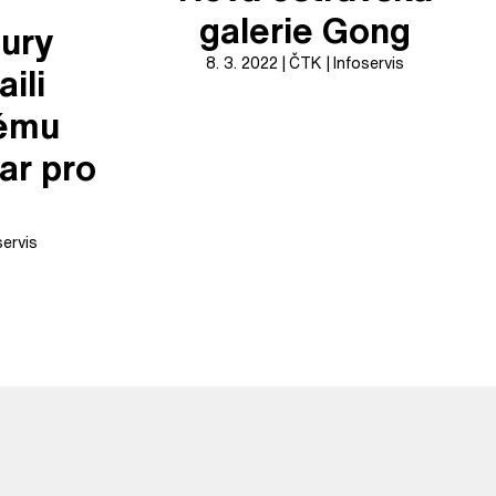
galerie Gong
tury
8. 3. 2022
ČTK
Infoservis
ili
ému
dar pro
servis