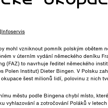
Infoservis
 by mohl vzniknout pomník polským obětem 
ěném v úterním vydání německého deníku Fr
g (FAZ) to navrhuje ředitel německého insti
s Polen Institut) Dieter Bingen. V Polsku z
okupace šest milionů lidí, polovinu z nich tvo
mu městu podle Bingena chybí místo, které
iku vyhlazování a zotročování Poláků v letec