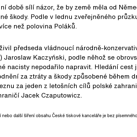
dní době sílí názor, že by země měla od Něm
čné škody. Podle v lednu zveřejněného průz
více než polovina Poláků.
oživil předseda vládnoucí národně-konzervati
) Jaroslaw Kaczyński, podle něhož se obrovs
 nacisty nepodařilo napravit. Hledání cest 
nění za ztráty a škody způsobené během d
řeznu za jeden z letošních cílů polské zahrani
hraničí Jacek Czaputowicz.
ní nebo další šíření obsahu České tiskové kanceláře je bez písemného