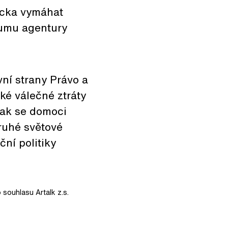
ecka vymáhat
kumu agentury
vní strany Právo a
ké válečné ztráty
jak se domoci
ruhé světové
ční politiky
 souhlasu Artalk z.s.