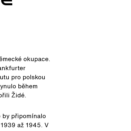
německé okupace.
ankfurter
tutu pro polskou
ahynulo během
řili Židé.
 by připomínalo
h 1939 až 1945. V