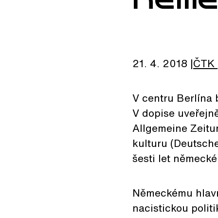
21. 4. 2018
ČTK
V centru Berlína
V dopise uveřejn
Allgemeine Zeitun
kulturu (Deutsche
šesti let německé 
Německému hlavní
nacistickou polit