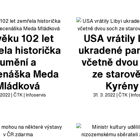
věku 102 let
USA vrátily 
la historička
ukradené pa
umění a
včetně dvou
enáška Meda
ze starov
Mládková
Kyrény
. 2022
ČTK
Infoservis
31. 3. 2022
ČTK
Info