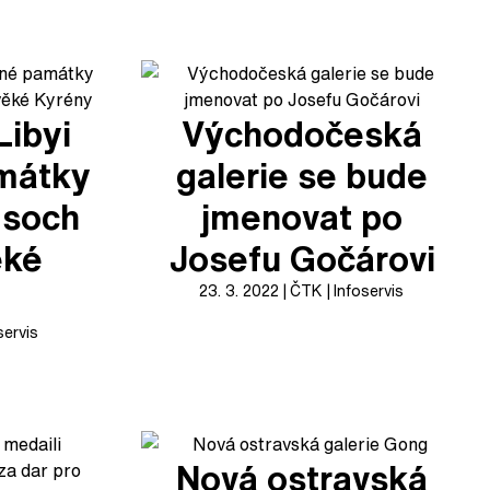
Libyi
Východočeská
mátky
galerie se bude
 soch
jmenovat po
ěké
Josefu Gočárovi
23. 3. 2022
ČTK
Infoservis
servis
Nová ostravská