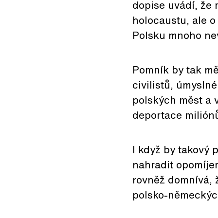
dopise uvádí, že
holocaustu, ale 
Polsku mnoho nev
Pomník by tak mě
civilistů, úmyslné
polských měst a v
deportace milión
I když by takový
nahradit opomíje
rovněž domnívá, ž
polsko-německýc