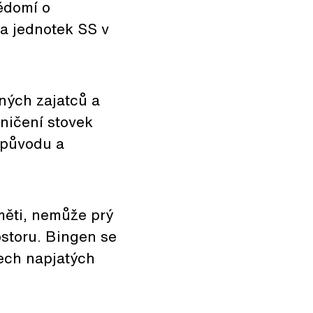
ědomí o
a jednotek SS v
ných zajatců a
 ničení stovek
 původu a
měti, nemůže prý
ostoru. Bingen se
sech napjatých