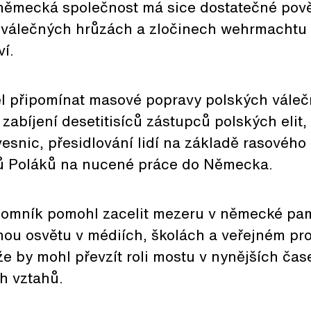
 německá společnost má sice dostatečné pov
o válečných hrůzách a zločinech wehrmachtu 
í.
l připomínat masové popravy polských váleč
 zabíjení desetitisíců zástupců polských elit,
esnic, přesidlování lidí na základě rasového
ů Poláků na nucené práce do Německa.
 pomník pomohl zacelit mezeru v německé pa
nou osvětu v médiích, školách a veřejném pr
e by mohl převzít roli mostu v nynějších ča
h vztahů.