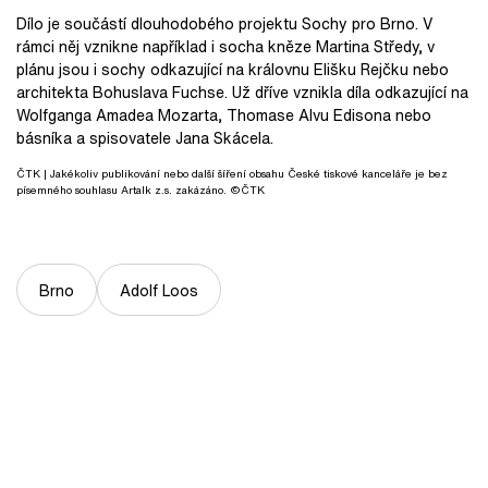
Dílo je součástí dlouhodobého projektu Sochy pro Brno. V
rámci něj vznikne například i socha kněze Martina Středy, v
plánu jsou i sochy odkazující na královnu Elišku Rejčku nebo
architekta Bohuslava Fuchse. Už dříve vznikla díla odkazující na
Wolfganga Amadea Mozarta, Thomase Alvu Edisona nebo
básníka a spisovatele Jana Skácela.
ČTK
| Jakékoliv publikování nebo další šíření obsahu České tiskové kanceláře je bez
písemného souhlasu Artalk z.s. zakázáno. ©ČTK
Brno
Adolf Loos