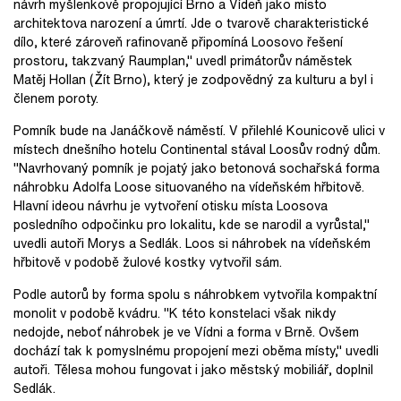
návrh myšlenkově propojující Brno a Vídeň jako místo
architektova narození a úmrtí. Jde o tvarově charakteristické
dílo, které zároveň rafinovaně připomíná Loosovo řešení
prostoru, takzvaný Raumplan," uvedl primátorův náměstek
Matěj Hollan (Žít Brno), který je zodpovědný za kulturu a byl i
členem poroty.
Pomník bude na Janáčkově náměstí. V přilehlé Kounicově ulici v
místech dnešního hotelu Continental stával Loosův rodný dům.
"Navrhovaný pomník je pojatý jako betonová sochařská forma
náhrobku Adolfa Loose situovaného na vídeňském hřbitově.
Hlavní ideou návrhu je vytvoření otisku místa Loosova
posledního odpočinku pro lokalitu, kde se narodil a vyrůstal,"
uvedli autoři Morys a Sedlák. Loos si náhrobek na vídeňském
hřbitově v podobě žulové kostky vytvořil sám.
Podle autorů by forma spolu s náhrobkem vytvořila kompaktní
monolit v podobě kvádru. "K této konstelaci však nikdy
nedojde, neboť náhrobek je ve Vídni a forma v Brně. Ovšem
dochází tak k pomyslnému propojení mezi oběma místy," uvedli
autoři. Tělesa mohou fungovat i jako městský mobiliář, doplnil
Sedlák.