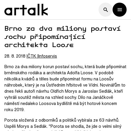
Brno za dva miliony postaví
sochu připomínající
architekta Loose
28. 8. 2018
ČTK
Infoservis
Brno za dva miliony korun postaví sochu, která bude připomínat
brněnského rodáka a architekta Adolfa Loose. V podobě
několika kvádrů a těles bude připomínat formu na Loosův
náhrobek, který je na Ústředním hřbitově ve Vídni. Novinářům to
dnes řekli autoři návrhu Oldřich Morys a Jaroslav Sedlák, kteří
vyhráli soutěž města na vzhled sochy. Dílo na Janáčkově
náměstí nedaleko Loosova bydliště má být hotové koncem
roku 2019.
Porota složená z odborníků a politiků vybírala ze 63 návrhů.
Uspěli Morys a Sedlák. "Porota se shodla, že jde o velmi silný