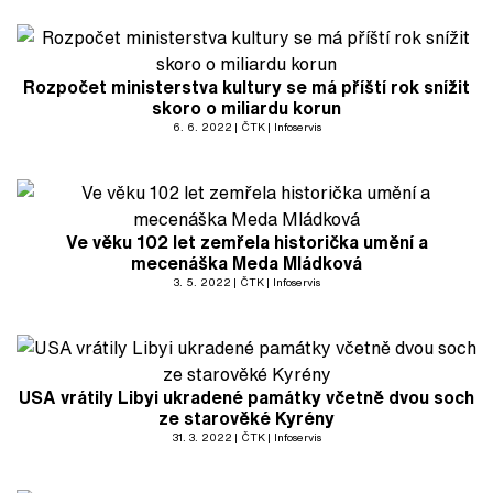
Rozpočet ministerstva kultury se má příští rok snížit
skoro o miliardu korun
6. 6. 2022
ČTK
Infoservis
Ve věku 102 let zemřela historička umění a
mecenáška Meda Mládková
3. 5. 2022
ČTK
Infoservis
USA vrátily Libyi ukradené památky včetně dvou soch
ze starověké Kyrény
31. 3. 2022
ČTK
Infoservis