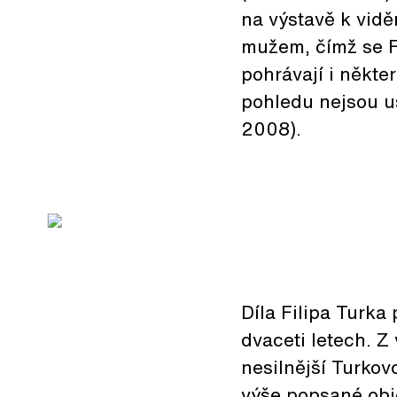
na výstavě k vidě
mužem, čímž se F
pohrávají i někter
pohledu nejsou uš
2008).
Díla Filipa Turka
dvaceti letech. Z
nesilnější Turkov
výše popsané obje