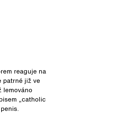
orem reaguje na
 patrné již ve
iž lemováno
pisem „catholic
 penis.