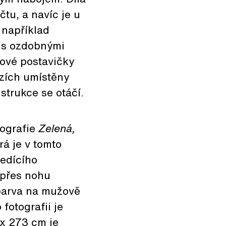
tu, a navíc je u
 například
i s ozdobnými
tové postavičky
uzích umístěny
strukce se otáčí.
tografie
Zelená,
rá je v tomto
edícího
 přes nohu
barva na mužově
fotografii je
 x 273 cm je