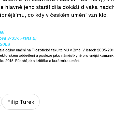
 hlavně jeho starší díla dokáží diváka nadc
tipnějšímu, co kdy v českém umění vzniklo.
al
ova 9/337, Praha 2)
u 2008
la dějiny umění na Filozofické fakultě MU v Brně. V letech 2005-20
 lektorském oddeělení a posléze jako náměstkyně pro vnější komunika
oku 2015. Působí jako kritička a kurátorka umění.
Filip Turek