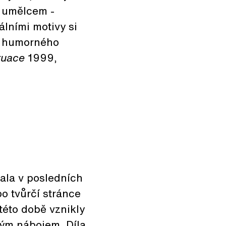
o umělcem -
lními motivy si
a humorného
ruace
1999,
kala v posledních
po tvůrčí stránce
této době vznikly
ným nábojem. Díla