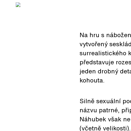
Na hru s nábože
vytvořený sesklá
surrealistického 
představuje rozes
jeden drobný deta
kohouta.
Silně sexuální po
názvu patrné, př
Náhubek však neko
(včetně velikosti