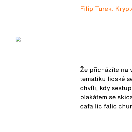
Filip Turek: Kryp
Že přicházíte na
tematiku lidské s
chvíli, kdy sestu
plakátem se skica
cafallic falic ch