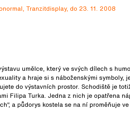
tonormal, Tranzitdisplay, do 23. 11. 2008
 výstavu umělce, který ve svých dílech s hum
exuality a hraje si s náboženskými symboly, je
pujete do výstavních prostor. Schodiště je tot
mi Filipa Turka. Jedna z nich je opatřena ná
urch“, a půdorys kostela se na ní proměňuje ve