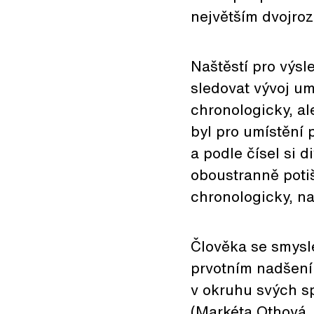
největším dvojro
Naštěstí pro výsl
sledovat vývoj um
chronologicky, al
byl pro umístění 
a podle čísel si 
oboustranně poti
chronologicky, n
Člověka se smysl
prvotním nadšení
v okruhu svých s
(Markéta Othová,