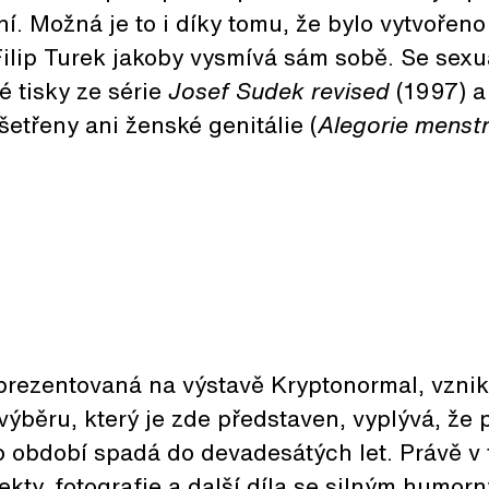
ní. Možná je to i díky tomu, že bylo vytvořen
ilip Turek jakoby vysmívá sám sobě. Se sexuá
é tisky ze série
Josef Sudek revised
(1997) 
etřeny ani ženské genitálie (
Alegorie menst
 prezentovaná na výstavě Kryptonormal, vzni
 výběru, který je zde představen, vyplývá, že 
o období spadá do devadesátých let. Právě v 
kty, fotografie a další díla se silným humor