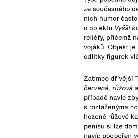
ze současného des
nich humor často 
o objektu
Vyšší k
reliéfy, přičemž 
vojáků. Objekt je
odlitky figurek v
Zatímco dřívější 
červená, růžová 
případě navíc zb
s roztaženýma no
hozené růžové ka
penisu si lze dom
navíc podpořen ve