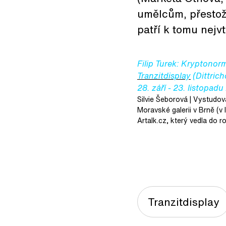
umělcům, přestože
patří k tomu nejv
Filip Turek:
Kryptonorm
Tranzitdisplay
(Dittrich
28. září - 23. listopad
Silvie Šeborová
| Vystudova
Moravské galerii v Brně (v
Artalk.cz, který vedla do r
Tranzitdisplay