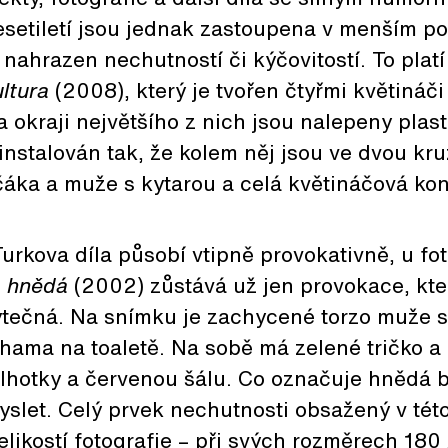
etiletí jsou jednak zastoupena v menším poč
nahrazen nechutností či kýčovitostí. To platí
ultura
(2008), který je tvořen čtyřmi květináč
na okraji největšího z nich jsou nalepeny plas
 instalován tak, že kolem něj jsou ve dvou kr
lčáka a muže s kytarou a celá květináčová kon
Turkova díla působí vtipně provokativně, u fo
a hnědá
(2002) zůstává už jen provokace, kte
ytečná. Na snímku je zachycené torzo muže s
hama na toaletě. Na sobě má zelené tričko a
lhotky a červenou šálu. Co označuje hnědá 
yslet. Celý prvek nechutnosti obsažený v této 
likostí fotografie – při svých rozměrech 180