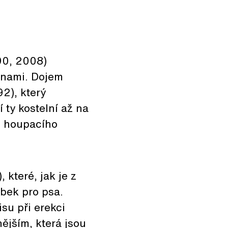
0, 2008)
inami. Dojem
2), který
 ty kostelní až na
ru houpacího
 které, jak je z
bek pro psa.
su při erekci
nějším, která jsou