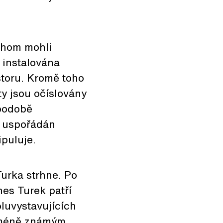
ychom mohli
 instalována
storu. Kromě toho
ty jsou očíslovány
 podobě
í uspořádán
puluje.
urka strhne. Po
es Turek patří
luvystavujících
k méně známým