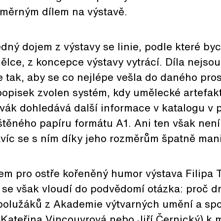
změrným dílem na výstavě.
edný dojem z výstavy se linie, podle které b
ělce, z koncepce výstavy vytrácí. Díla nejsou
e tak, aby se co nejlépe vešla do daného pro
popisek zvolen systém, kdy umělecké artefak
divák dohledává další informace v katalogu v
štěného papíru formátu A1. Ani ten však nen
avíc se s ním díky jeho rozměrům špatně mani
em pro ostře kořeněný humor výstava Filipa T
 se však vloudí do podvědomí otázka: proč dn
polužáků z Akademie výtvarných umění a spo
 Kateřina Vincouvrová nebo Jiří Černický) 