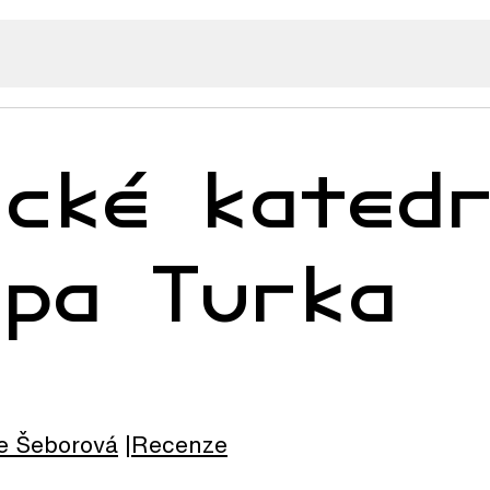
ické kated
ipa Turka
e
Šeborová
Recenze