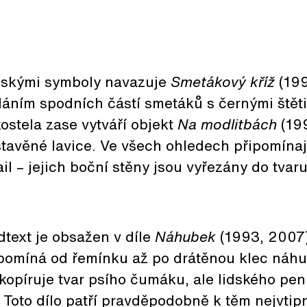
nskými symboly navazuje
Smetákový kříž
(199
dáním spodních částí smetáků s černými štět
kostela zase vytváří objekt
Na modlitbách
(199
tavěné lavice. Ve všech ohledech připomínají
il – jejich boční stěny jsou vyřezány do tva
dtext je obsažen v díle
Náhubek
(1993, 2007),
ipomíná od řemínku až po drátěnou klec náhu
píruje tvar psího čumáku, ale lidského peni
). Toto dílo patří pravděpodobně k těm nejvtip