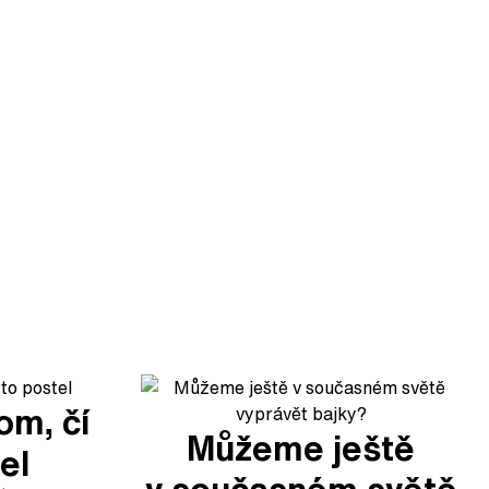
om, čí
Můžeme ještě
el