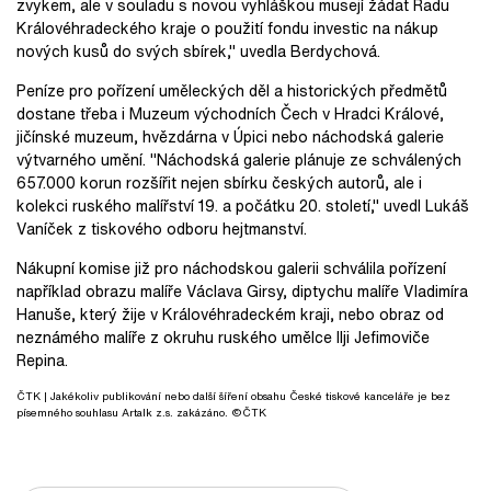
zvykem, ale v souladu s novou vyhláškou musejí žádat Radu
Královéhradeckého kraje o použití fondu investic na nákup
nových kusů do svých sbírek," uvedla Berdychová.
Peníze pro pořízení uměleckých děl a historických předmětů
dostane třeba i Muzeum východních Čech v Hradci Králové,
jičínské muzeum, hvězdárna v Úpici nebo náchodská galerie
výtvarného umění. "Náchodská galerie plánuje ze schválených
657.000 korun rozšířit nejen sbírku českých autorů, ale i
kolekci ruského malířství 19. a počátku 20. století," uvedl Lukáš
Vaníček z tiskového odboru hejtmanství.
Nákupní komise již pro náchodskou galerii schválila pořízení
například obrazu malíře Václava Girsy, diptychu malíře Vladimíra
Hanuše, který žije v Královéhradeckém kraji, nebo obraz od
neznámého malíře z okruhu ruského umělce Ilji Jefimoviče
Repina.
ČTK
| Jakékoliv publikování nebo další šíření obsahu České tiskové kanceláře je bez
písemného souhlasu Artalk z.s. zakázáno. ©ČTK