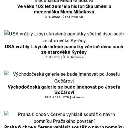
Ve věku 102 let zemřela historička umění a
mecenáška Meda Mládková
3. 5. 2022
ČTK
Infoservis
USA vrátily Libyi ukradené památky včetně dvou soch
ze starověké Kyrény
31. 3. 2022
ČTK
Infoservis
Východočeská galerie se bude jmenovat po Josefu
Gočárovi
23. 3. 2022
ČTK
Infoservis
Praha 6 chce v červnu vyhlásit soutěž o návrh pomníku