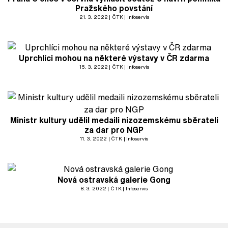
Pražského povstání
21. 3. 2022
ČTK
Infoservis
Uprchlíci mohou na některé výstavy v ČR zdarma
15. 3. 2022
ČTK
Infoservis
Ministr kultury udělil medaili nizozemskému sběrateli
za dar pro NGP
11. 3. 2022
ČTK
Infoservis
Nová ostravská galerie Gong
8. 3. 2022
ČTK
Infoservis