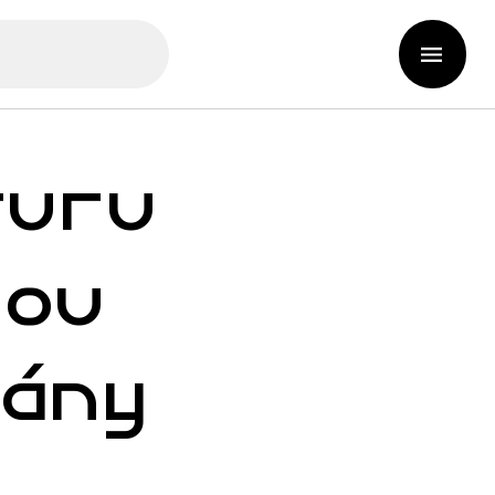
turu
dou
nány