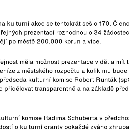
na kulturní akce se tentokrát sešlo 170. Člen
řejných prezentací rozhodnou o 34 žádostech
ějí po městě 200.000 korun a více.
jnost měla možnost prezentace vidět a mít t
peníze z městského rozpočtu a kolik mu bud
l předseda kulturní komise Robert Runták (sp
ce přidělovat transparentně a na základě př
kulturní komise Radima Schuberta v předchoz
ostí o kulturní granty pokaždé zváno zhruba 