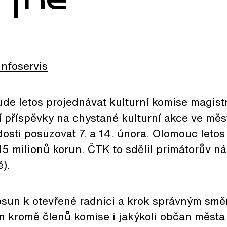
Infoservis
ude letos projednávat kulturní komise magist
í příspěvky na chystané kulturní akce ve měs
sti posuzovat 7. a 14. února. Olomouc letos
15 milionů korun. ČTK to sdělil primátorův n
).
osun k otevřené radnici a krok správným sm
n kromě členů komise i jakýkoli občan města