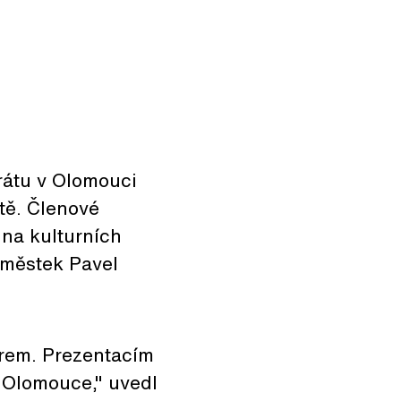
rátu v Olomouci
tě. Členové
 na kulturních
áměstek Pavel
ěrem. Prezentacím
 Olomouce," uvedl