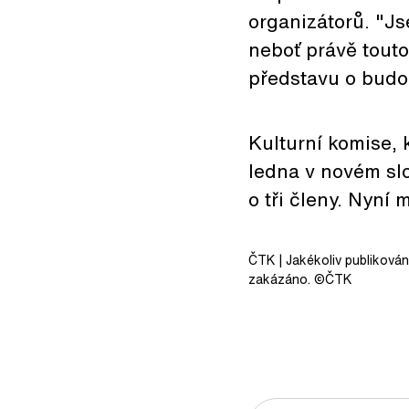
organizátorů. "Js
neboť právě touto
představu o budou
Kulturní komise,
ledna v novém slo
o tři členy. Nyní 
ČTK
| Jakékoliv publiková
zakázáno. ©ČTK