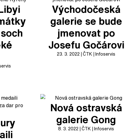
Libyi
Východočeská
mátky
galerie se bude
 soch
jmenovat po
ěké
Josefu Gočárovi
23. 3. 2022
ČTK
Infoservis
servis
Nová ostravská
galerie Gong
tury
8. 3. 2022
ČTK
Infoservis
ili