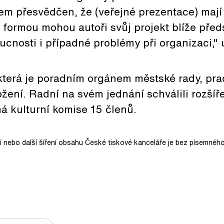
em přesvědčen, že (veřejné prezentace) mají
 formou mohou autoři svůj projekt blíže předs
cnosti i případné problémy při organizaci,"
 která je poradním orgánem městské rady, pr
žení. Radní na svém jednání schválili rozšíř
má kulturní komise 15 členů.
ní nebo další šíření obsahu České tiskové kanceláře je bez písemného