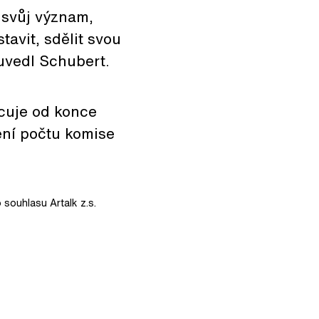
 svůj význam,
tavit, sdělit svou
 uvedl Schubert.
acuje od konce
ení počtu komise
 souhlasu Artalk z.s.