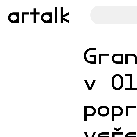
Gra
v O
pop
veř