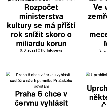
Rozpočet
Ve 
ministerstva
zemře
kultury se má příští
rok snížit skoro o
mec
miliardu korun
6. 6. 2022
ČTK
Infoservis
3. 5
Uprch
Praha 6 chce v
někt
červnu vyhlásit
Č