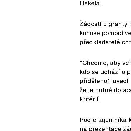
Hekela.
Žádostí o granty 
komise pomocí ve
předkladatelé cht
"Chceme, aby veře
kdo se uchází o 
přiděleno," uved
že je nutné dota
kritérií.
Podle tajemníka 
na prezentace žád