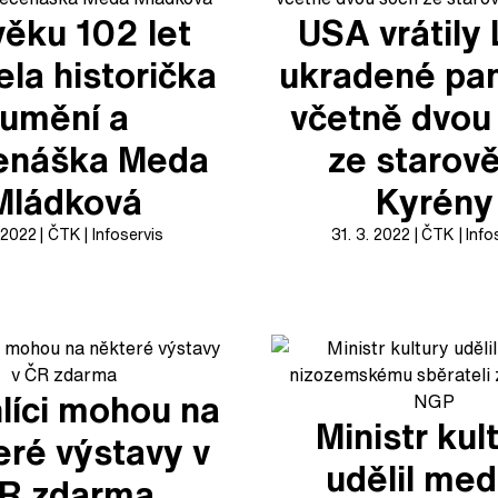
věku 102 let
USA vrátily 
la historička
ukradené pa
umění a
včetně dvou
enáška Meda
ze starov
Mládková
Kyrény
. 2022
ČTK
Infoservis
31. 3. 2022
ČTK
Info
líci mohou na
Ministr kul
eré výstavy v
udělil meda
R zdarma