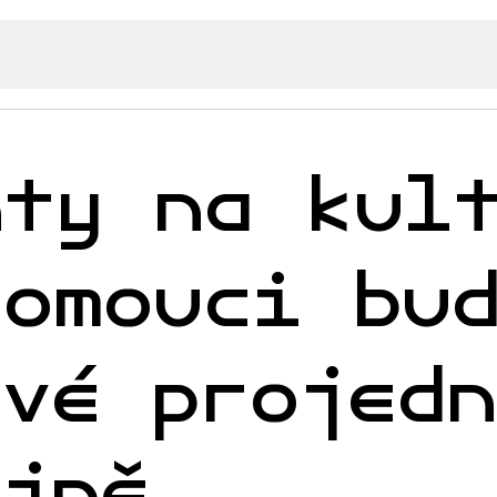
nty na kul
lomouci bu
rvé projed
ejně