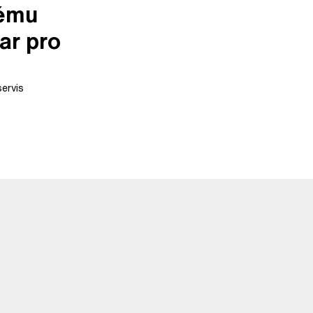
ému
dar pro
servis