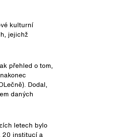
ové kulturní
, jejichž
ak přehled o tom,
e nakonec
OLečně). Dodal,
edem daných
ích letech bylo
20 institucí a