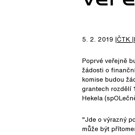
5. 2. 2019
ČTK
Poprvé veřejně b
žádosti o finančn
komise budou žádo
grantech rozdělí 
Hekela (spOLečně
"Jde o výrazný p
může být přítome