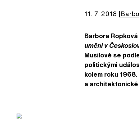
11. 7. 2018
Barbo
Barbora Ropková 
umění v Českosl
Musilové se podl
politickými udál
kolem roku 1968. 
a architektonické