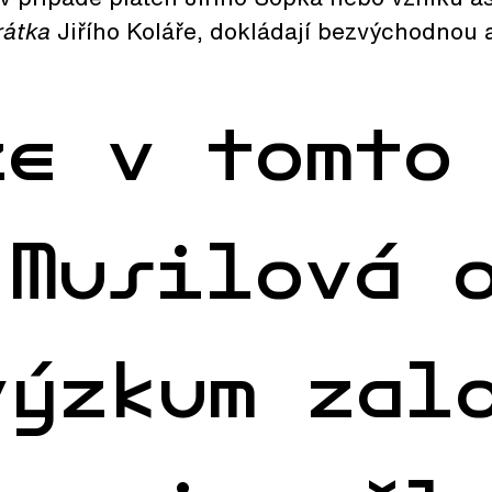
átka
Jiřího Koláře, dokládají bezvýchodnou 
že v tomto
 Musilová 
výzkum zal