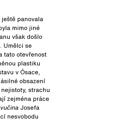
ž ještě panovala
byla mimo jiné
anu však došlo
. Umělci se
a tato otevřenost
něnou plastiku
stavu v Ósace,
 násilné obsazení
nejistoty, strachu
kají zejména práce
vučina
Josefa
ící nesvobodu