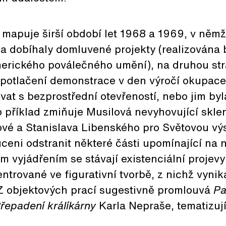
y mapuje širší období let 1968 a 1969, v něm
 a dobíhaly domluvené projekty (realizována 
merického poválečného umění), na druhou str
 potlačení demonstrace v den výročí okupace
ovat s bezprostřední otevřeností, nebo jim byl
 příklad zmiňuje Musilová nevyhovující skle
ové a Stanislava Libenského pro Světovou vý
nuceni odstranit některé části upomínající na
m vyjádřením se stávají existenciální projevy 
entrované ve figurativní tvorbě, z nichž vyni
 Z objektových prací sugestivně promlouvá
Pa
řepadení králíkárny
Karla Nepraše, tematizuj