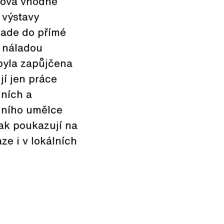
lová vhodně
 výstavy
lade do přímé
í náladou
 byla zapůjčena
jí jen práce
lních a
lního umělce
tak poukazují na
ze i v lokálních