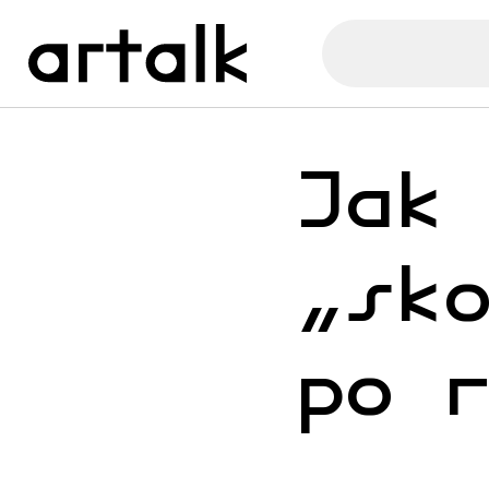
Jak
„sk
po 