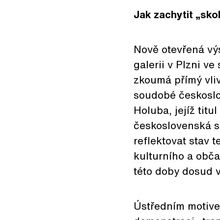
Jak zachytit „sk
Nově otevřená vý
galerii v Plzni v
zkoumá přímý vli
soudobé českoslo
Holuba, jejíž titu
československá sp
reflektovat stav 
kulturního a obča
této doby dosud v
Ústředním motivem