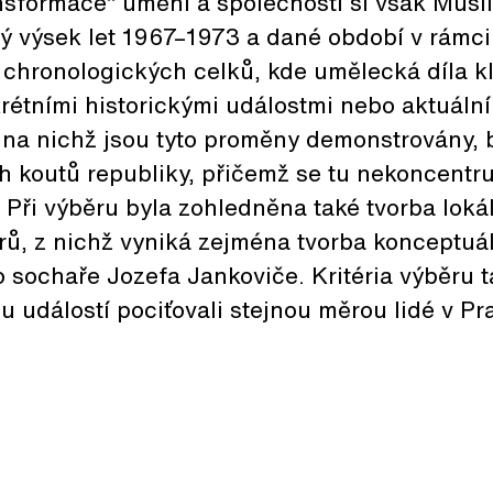
nsformace“ umění a společnosti si však Musi
ový výsek let 1967–1973 a dané období v rámci
i chronologických celků, kde umělecká díla k
krétními historickými událostmi nebo aktuáln
, na nichž jsou tyto proměny demonstrovány,
h koutů republiky, přičemž se tu nekoncentru
Při výběru byla zohledněna také tvorba loká
rů, z nichž vyniká zejména tvorba konceptuá
o sochaře Jozefa Jankoviče. Kritéria výběru 
u událostí pociťovali stejnou měrou lidé v Pra