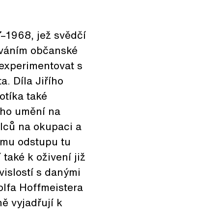
7–1968, jež svědčí
mováním občanské
 experimentovat s
. Díla Jiřího
otíka také
ého umění na
lců na okupaci a
ému odstupu tu
také k oživení již
vislostí s danými
olfa Hoffmeistera
ně vyjadřují k