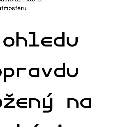
atmosféru.
 ohledu
opravdu
ožený na