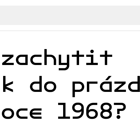
 zachytit
ok do práz
roce 1968?