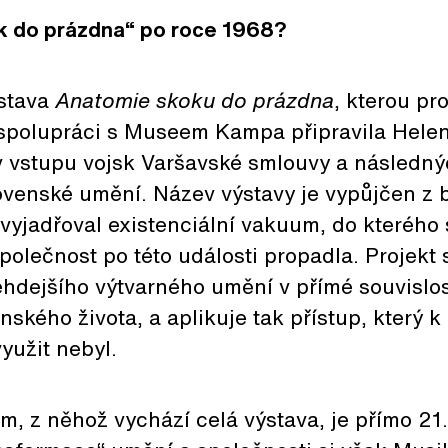
ok do prázdna“ po roce 1968?
stava
Anatomie skoku do prázdna
, kterou p
e spolupráci s Museem Kampa připravila Hele
v vstupu vojsk Varšavské smlouvy a následný
venské umění. Název výstavy je vypůjčen z 
l vyjadřoval existenciální vakuum, do kterého
olečnost po této události propadla. Projekt s
tehdejšího výtvarného umění v přímé souvislo
nského života, a aplikuje tak přístup, který 
yužit nebyl.
, z něhož vychází celá výstava, je přímo 21