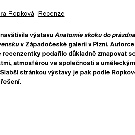
ra
Ropková
Recenze
navštívila výstavu
Anatomie skoku do prázdna
ovensku
v Západočeské galerii v Plzni. Autorc
e recenzentky podařilo důkladně zmapovat so
ostmi, atmosférou ve společnosti a uměleckým
Slabší stránkou výstavy je pak podle Ropkové
 řešení.