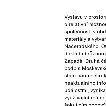
Výstavu v prostor
o relativní možno
společnosti v obd
materiály a výtva
Načeradského, Ot
dokládají různor
Západě. Druhá čá
podpis Moskevské
stále panuje širo
neaktuálního info
událostmi, vynika
využívající reálné
šokujícím dobový