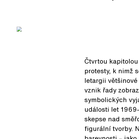
Čtvrtou kapitolo
protesty, k nimž s
letargii většinové
vznik řady zobra
symbolických vyj
události let 1969
skepse nad směřo
figurální tvorby.
barevnosti – jako