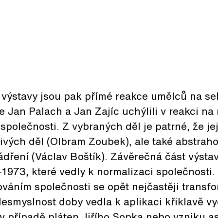
u výstavy jsou pak přímé reakce umělců na s
e Jan Palach a Jan Zajíc uchýlili v reakci na 
 společnosti. Z vybraných děl je patrné, že jej
zivých děl (Olbram Zoubek), ale také abstra
ádření (Václav Boštík). Závěrečná část výst
–1973, které vedly k normalizaci společnosti.
váním společnosti se opět nejčastěji transf
 Nesmyslnost doby vedla k aplikaci křiklavě v
 v případě pláten Jiřího Sopka nebo vzniku as