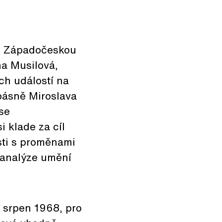
ro Západočeskou
na Musilová,
ch událostí na
básně Miroslava
 se
i klade za cíl
sti s proměnami
k analýze umění
. srpen 1968, pro