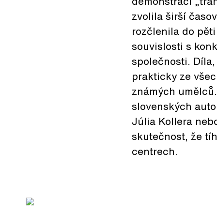
demonstraci „tra
zvolila širší čas
rozčlenila do pět
souvislosti s kon
společnosti. Díla
prakticky ze všec
známých umělců. 
slovenských auto
Júlia Kollera neb
skutečnost, že tíh
centrech.