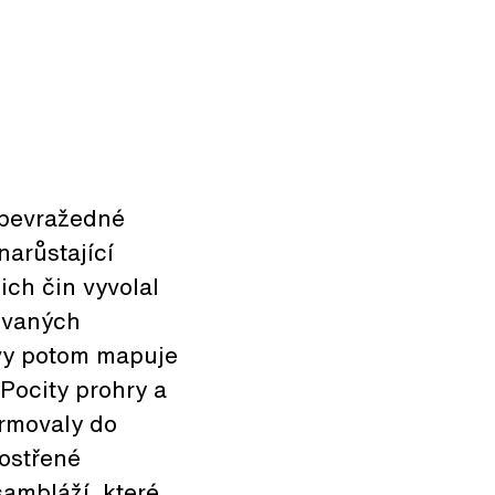
ebevražedné
narůstající
ich čin vyvolal
hovaných
avy potom mapuje
 Pocity prohry a
ormovaly do
yostřené
ambláží, které,