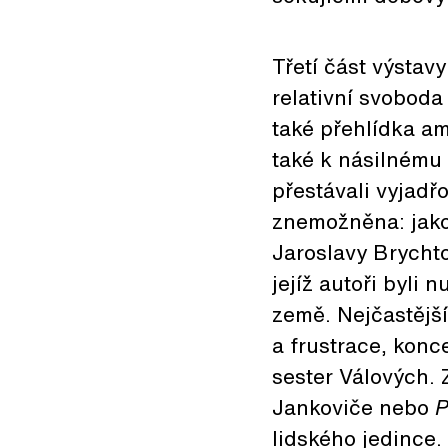
Třetí část výstav
relativní svoboda
také přehlídka a
také k násilnému
přestávali vyjadř
znemožněna: jako
Jaroslavy Brycht
jejíž autoři byli 
země. Nejčastější
a frustrace, konc
sester Válových.
Jankoviče nebo
P
lidského jedince.