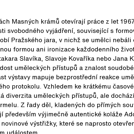
ách Masných krámů otevírají práce z let 196
sti svobodného vyjádření, související s for
obí Pražského jara, v nichž se umělci nebáli
rnou formou ani ironizace každodenního života
akara Slavíka, Slavoje Kovaříka nebo Jana K
odost uměleckých přístupů a znalost soudob
st výstavy mapuje bezprostřední reakce umě
ho protokolu. Vzhledem ke krátkému časov
ká diverzita uměleckých přístupů, ale dochází 
rmelu. Z řady děl, kladených do přímých sou
jí především výjimečně autentické koláže Ad
 novinové výstřižky, které se naprosto otevře
m událostem.